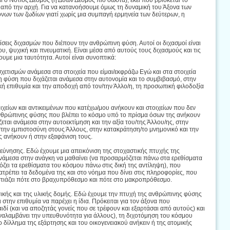
 ο Νότιος Δεσμός (ή Δύων Δεσμός πιο σωστά), εκεί που βρίσκεται το
 από την αρχή. Για να κατανοήσουμε όμως τη δυναμική του Άξονα των
νων των ζωδίων γιατί χωρίς μια συμπαγή ερμηνεία των δεύτερων, η
σεις διχασμών που διέπουν την ανθρώπινη φύση. Αυτοί οι διχασμοί είναι
υ, ψυχική και πνευματική. Είναι μέσα από αυτούς τους διχασμούς και τις
με μια ταυτότητα. Αυτοί είναι συνοπτικά:
χετισμών ανάμεσα στα στοιχεία που είμαι/εκφράζω Εγώ και στα στοιχεία
 φύση που διχάζεται ανάμεσα στην αυτονομία και το συμβιβασμό, στην
ή επιθυμία και την αποδοχή από τον/την Άλλο/η, τη προσωπική φιλοδοξία
χείων και αντικειμένων που κατέχω/μου ανήκουν και στοιχείων που δεν
νθρώπινης φύσης που βλέπει το κόσμο υπό το πρίσμα όσων της ανήκουν
ται ανάμεσα στην αυτοεκτίμηση και την αξία του/της Άλλου/ης, στην
στην εμπιστοσύνη στους Άλλους, στην κατακράτηση/το μνημονικό και την
 ανήκουν ή στην εξαφάνιση τους.
εύνησης. Εδώ έχουμε μια απεικόνιση της στοχαστικής πτυχής της
άμεσα στην ανάγκη να μαθαίνει (να προσαρμόζεται πάνω στα ερεθίσματα
ζει τα ερεθίσματα του κόσμου πάνω στις δική της αντίληψη), που
τρέπει τα δεδομένα της και στο νόημα που δίνει στις πληροφορίες, που
εστιάζει πότε στο βραχυπρόθεσμο και πότε στο μακροπρόθεσμο.
ικής και της υλικής δομής. Εδώ έχουμε την πτυχή της ανθρώπινης φύσης
στην επιθυμία να παρέχει η ίδια. Πρόκειται για τον άξονα που
ιδί (και να αποζητάς γονείς που σε τρέφουν και εξαρτάσαι από αυτούς) και
αι αναλαμβάνει την υπευθυνότητα για άλλους), τη διχοτόμηση του κόσμου
 δίλλημα της εξάρτησης και του οικογενειακού ανήκειν ή της ατομικής