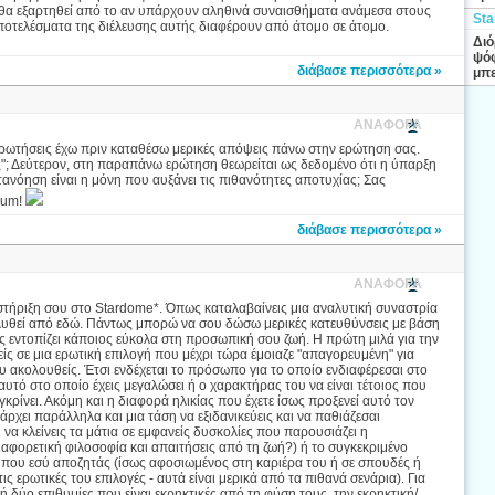
ά, θα εξαρτηθεί από το αν υπάρχουν αληθινά συναισθήματα ανάμεσα στους
Sta
αποτελέσματα της διέλευσης αυτής διαφέρουν από άτομο σε άτομο.
Διό
ψόφ
διάβασε περισσότερα »
μπε
ΑΝΑΦΟΡΑ
ερωτήσεις έχω πριν καταθέσω μερικές απόψεις πάνω στην ερώτηση σας.
ις"; Δεύτερον, στη παραπάνω ερώτηση θεωρείται ως δεδομένο ότι η ύπαρξη
τανόηση είναι η μόνη που αυξάνει τις πιθανότητες αποτυχίας; Σας
orum!
διάβασε περισσότερα »
ΑΝΑΦΟΡΑ
οστήριξη σου στο Stardome*. Όπως καταλαβαίνεις μια αναλυτική συναστρία
ναλυθεί από εδώ. Πάντως μπορώ να σου δώσω μερικές κατευθύνσεις με βάση
ς εντοπίζει κάποιος εύκολα στη προσωπική σου ζωή. Η πρώτη μιλά για την
ίς σε μια ερωτική επιλογή που μέχρι τώρα έμοιαζε "απαγορευμένη" για
 ακολουθείς. Έτσι ενδέχεται το πρόσωπο για το οποίο ενδιαφέρεσαι στο
τό στο οποίο έχεις μεγαλώσει ή ο χαρακτήρας του να είναι τέτοιος που
γκρίνει. Ακόμη και η διαφορά ηλικίας που έχετε ίσως προξενεί αυτό τον
ρχει παράλληλα και μια τάση να εξιδανικεύεις και να παθιάζεσαι
 να κλείνεις τα μάτια σε εμφανείς δυσκολίες που παρουσιάζει η
φορετική φιλοσοφία και απαιτήσεις από τη ζωή?) ή το συγκεκριμένο
η που εσύ αποζητάς (ίσως αφοσιωμένος στη καριέρα του ή σε σπουδές ή
ς ερωτικές του επιλογές - αυτά είναι μερικά από τα πιθανά σενάρια). Για
δύο επιθυμίες που είναι εκρηκτικές από τη φύση τους, την εκρηκτική/