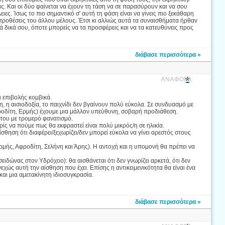
ις. Και οι δύο φαίνεται να έχουν τη τάση να σε παρασύρουν και να σου
ς. Ίσως το πιο σημαντικό σ' αυτή τη φάση είναι να γίνεις πιο ξεκάθαρη
ι προθέσεις του άλλου μέλους. Έτσι κι αλλιώς αυτά τα συναισθήματα ήρθαν
ρά δικά σου, όποτε μπορείς να τα προσφέρεις και να τα κατευθύνεις προς
διάβασε περισσότερα »
ΑΝΑΦΟΡΑ
ι επιβολής κομβικά.
 η αισιοδοξία, το παιχνίδι δεν βγαίνουν πολύ εύκολα. Σε συνδυασμό με
οδίτη, Ερμής) έχουμε μια μάλλον υπεύθυνη, σοβαρή προδιάθεση.
 του με τρομερό φανατισμό.
ίς να πούμε πως θα εκφραστεί είναι πολύ μικρός/η σε ηλικία.
θηση ότι διαφέρει/ξεχωρίζει/δεν μπορεί εύκολα να γίνει αρεστός στους
ρμής, Αφροδίτη, Σελήνη και Άρης). Η αντοχή και η υπομονή θα πρέπει να
ιδώνας στον Υδρόχοο): θα αισθάνεται ότι δεν γνωρίζει αρκετά, ότι δεν
χώς αυτή την αίσθηση που έχει. Επίσης η αντικειμενικότητα θα είναι ένα
και μια αμετακίνητη ιδιοσυγκρασία.
διάβασε περισσότερα »