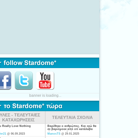
banner is loading...
ΥΛΕΣ - ΤΕΛΕΥΤΑΙΕΣ
ΤΕΛΕΥΤΑΙΑ ΣΧΟΛΙΑ
ΚΑΤΑΧΩΡΗΣΕΙΣ
ou Really Love Nothing
Βαρέθηκε ο ανθρώπος. Και εγώ θα
σε βαριόμουν από οτί κατάλαβα
είσαι από τις ξενέρωτες που
fer21
@ 06.09.2023
ManosTS
@ 29.01.2025
ψάχνουν απλά για "σύζυγο". Η