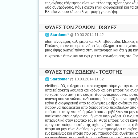
της σχέσης εξάρτησης είναι και τέλος της σχέσης γενικ
δύο συντρόφους. Κάθε σχέση είναι διαφορετική και τα 
Ελπίζω να σου έδωσα λίγη τροφή για σκέψη.
ΦΥΛΕΣ ΤΩΝ ΖΩΔΙΩΝ - ΙΧΘΥΕΣ
Stardome*
@ 10.03.2014 11:42
eternalvoyager, καλημέρα και καλή εβδομάδα. Μερικές 
Πρώτον, τι εννοείτε με τον όρο "προβλήματα στις σχέσε
μιας όψης οδηγεί πάντα στην κατανόηση και ότι η μη κα
ευχαριστώ όπως και να έχει για την ερωτήση σας στο F
ΦΥΛΕΣ ΤΩΝ ΖΩΔΙΩΝ - ΤΟΞΟΤΗΣ
Stardome*
@ 10.03.2014 11:32
eleftheria03, καλημέρα και σε ευχαριστούμε για την υπ
απαιτεί αρκετή δουλειά και χρόνο και δεν μπορεί να α
το χάρτη σου αυτή την εποχή. Δύο αντικρουόμενες ροπέ
ανάγκη σου να νιώσεις ενθουσιασμό και έξαψη, να προβε
εσένα ή διαφορετική από το σύνηθες μοτίβο σχέσεων που
παρόν να προέρχεται από διαφορετικό περιβάλλον από αυ
το άμεσο οικογενειακό ή φιλικό σου περιβάλλον να μην ε
αντίκτυπο στους γύρω σου ή να σε ιντριγκάρει. Όμως υπά
υπερβολικά στον ερωτικό τομέα. Αυτό μπορεί να σε κάνει
πραγματοποίηση αυτής της σχέσης (απόσταση ίσως ή δια
άτομο να μην είναι διαθέσιμο για να προσφέρει τη σχέσ
ενδεχομένως και άτομο που δεν παρουσιάζει συνέπεια στι
να συνοψίσω: προσπαθείς να συνδυάσεις αυτή την εποχή 