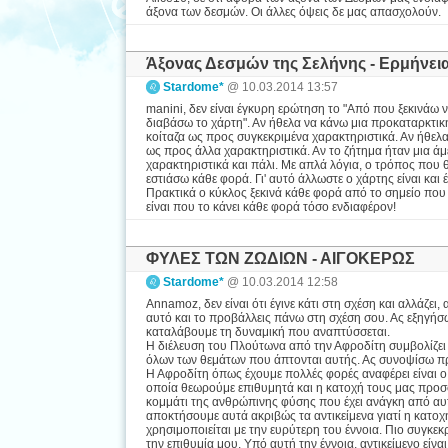
άξονα των δεσμών. Οι άλλες όψεις δε μας απασχολούν.
Άξονας Δεσμών της Σελήνης - Ερμήνει
Stardome*
@ 10.03.2014 13:57
manini, δεν είναι έγκυρη ερώτηση το "Από που ξεκινάω 
διαβάσω το χάρτη". Αν ήθελα να κάνω μια προκαταρκτικ
κοίταζα ως προς συγκεκριμένα χαρακτηριστικά. Αν ήθελα
ως προς άλλα χαρακτηριστικά. Αν το ζήτημα ήταν μια ά
χαρακτηριστικά και πάλι. Με απλά λόγια, ο τρόπος που
εστιάσω κάθε φορά. Γι' αυτό άλλωστε ο χάρτης είναι και
Πρακτικά ο κύκλος ξεκινά κάθε φορά από το σημείο που 
είναι που το κάνει κάθε φορά τόσο ενδιαφέρον!
ΦΥΛΕΣ ΤΩΝ ΖΩΔΙΩΝ - ΑΙΓΟΚΕΡΩΣ
Stardome*
@ 10.03.2014 12:58
Annamoz, δεν είναι ότι έγινε κάτι στη σχέση και αλλάζει, 
αυτό και το προβάλλεις πάνω στη σχέση σου. Ας εξηγήσ
καταλάβουμε τη δυναμική που αναπτύσσεται.
Η διέλευση του Πλούτωνα από την Αφροδίτη συμβολίζει 
όλων των θεμάτων που άπτονται αυτής. Ας συνοψίσω πρώ
Η Αφροδίτη όπως έχουμε πολλές φορές αναφέρει είναι ο 
οποία θεωρούμε επιθυμητά και η κατοχή τους μας προσφέ
κομμάτι της ανθρώπινης φύσης που έχει ανάγκη από αυτ
αποκτήσουμε αυτά ακριβώς τα αντικείμενα γιατί η κατοχ
χρησιμοποιείται με την ευρύτερη του έννοια. Πιο συγκε
την επιθυμία μου. Υπό αυτή την έννοια, αντικείμενο είνα