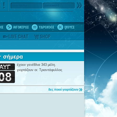
username
password
έχουν γενέθλια 343 μέλη.
γιορτάζουν οι: Τριαντάφυλλος
δες ποιοί γιορτάζουν