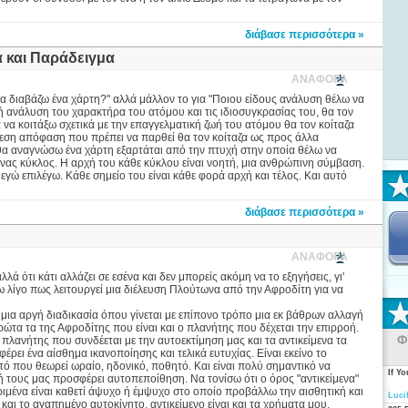
διάβασε περισσότερα »
α και Παράδειγμα
ΑΝΑΦΟΡΑ
να διαβάζω ένα χάρτη?" αλλά μάλλον το για "Ποιου είδους ανάλυση θέλω να
ή ανάλυση του χαρακτήρα του ατόμου και τις ιδιοσυγκρασίας του, θα τον
 να κοιτάξω σχετικά με την επαγγελματική ζωή του ατόμου θα τον κοίταζα
μεση απόφαση που πρέπει να παρθεί θα τον κοίταζα ως προς άλλα
 θα αναγνώσω ένα χάρτη εξαρτάται από την πτυχή στην οποία θέλω να
 ένας κύκλος. Η αρχή του κάθε κύκλου είναι νοητή, μια ανθρώπινη σύμβαση.
εγώ επιλέγω. Κάθε σημείο του είναι κάθε φορά αρχή και τέλος. Και αυτό
διάβασε περισσότερα »
ΑΝΑΦΟΡΑ
αλλά ότι κάτι αλλάζει σε εσένα και δεν μπορείς ακόμη να το εξηγήσεις, γι'
ω λίγο πως λειτουργεί μια διέλευση Πλούτωνα από την Αφροδίτη για να
μια αργή διαδικασία όπου γίνεται με επίπονο τρόπο μια εκ βάθρων αλλαγή
τα τα της Αφροδίτης που είναι και ο πλανήτης που δέχεται την επιρροή.
Φ
πλανήτης που συνδέεται με την αυτοεκτίμηση μας και τα αντικείμενα τα
ρει ένα αίσθημα ικανοποίησης και τελικά ευτυχίας. Είναι εκείνο το
ό που θεωρεί ωραίο, ηδονικό, ποθητό. Και είναι πολύ σημαντικό να
If Y
ή τους μας προσφέρει αυτοπεποίθηση. Να τονίσω ότι ο όρος "αντικείμενα"
κριμένα είναι καθετί άψυχο ή έμψυχο στο οποίο προβάλλω την αισθητική και
Luci
ι και το αγαπημένο αυτοκίνητο, αντικείμενο είναι και τα χρήματα μου,