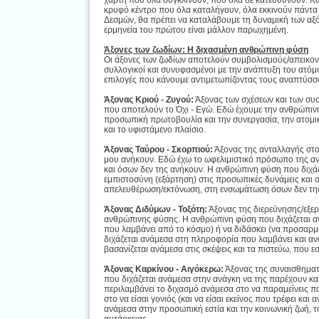
χάρτη που όλα συγκλίνουν, που όλα σε κατευθύνουν. Και
κρυφό κέντρο που όλα καταλήγουν, όλα εκκινούν πάντα
Δεσμών, θα πρέπει να καταλάβουμε τη δυναμική των αξό
ερμηνεία του πρώτου είναι μάλλον παρωχημένη.
Άξονες των ζωδίων: Η διχασμένη ανθρώπινη φύση
Οι άξονες των ζωδίων αποτελούν συμβολισμούς/απεικονί
συλλογικοί και συνυφασμένοι με την ανάπτυξη του ατόμο
επιλογές που κάνουμε αντιμετωπίζοντας τους αναπτύσσου
Άξονας Κριού - Ζυγού:
Άξονας των σχέσεων και των συσ
που αποτελούν το Όχι - Εγώ. Εδώ έχουμε την ανθρώπινη
προσωπική πρωτοβουλία και την συνεργασία, την ατομικ
και το υφιστάμενο πλαίσιο.
Άξονας Ταύρου - Σκορπιού:
Άξονας της ανταλλαγής στοι
μου ανήκουν. Εδώ έχω το ωφελιμιστικό πρόσωπο της α
και όσων δεν της ανήκουν. Η ανθρώπινη φύση που διχάζε
εμπιστοσύνη (εξάρτηση) στις προσωπικές δυνάμεις και 
απελευθέρωση/εκτόνωση, στη ενσωμάτωση όσων δεν της
Άξονας Διδύμων - Τοξότη:
Άξονας της διερεύνησης/εξερ
ανθρώπινης φύσης. Η ανθρώπινη φύση που διχάζεται αν
που λαμβάνει από το κόσμο) ή να διδάσκει (να προσαρμό
διχάζεται ανάμεσα στη πληροφορία που λαμβάνει και ανα
βασανίζεται ανάμεσα στις σκέψεις και τα πιστεύω, που 
Άξονας Καρκίνου - Αιγόκερω:
Άξονας της συναισθηματ
που διχάζεται ανάμεσα στην ανάγκη να της παρέχουν και 
περιλαμβάνει το διχασμό ανάμεσα στο να παραμείνεις πα
στο να είσαι γονιός (και να είσαι εκείνος που τρέφει κ
ανάμεσα στην προσωπική εστία και την κοινωνική ζωή, το