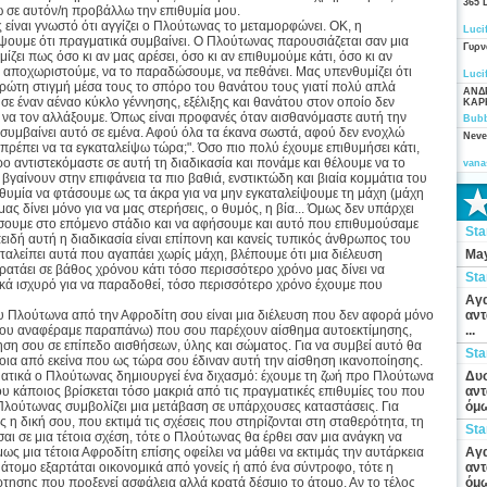
365 
νω σε αυτόν/η προβάλλω την επιθυμία μου.
ίναι γνωστό ότι αγγίζει ο Πλούτωνας το μεταμορφώνει. ΟΚ, η
Luci
ψουμε ότι πραγματικά συμβαίνει. Ο Πλούτωνας παρουσιάζεται σαν μια
Γυρν
ζει πως όσο κι αν μας αρέσει, όσο κι αν επιθυμούμε κάτι, όσο κι αν
το αποχωριστούμε, να το παραδώσουμε, να πεθάνει. Μας υπενθυμίζει ότι
Luci
ρώτη στιγμή μέσα τους το σπόρο του θανάτου τους γιατί πολύ απλά
ΑΝΔ
 σε έναν αέναο κύκλο γέννησης, εξέλιξης και θανάτου στον οποίο δεν
ΚΑΡ
 να τον αλλάξουμε. Όπως είναι προφανές όταν αισθανόμαστε αυτή την
Bubb
 συμβαίνει αυτό σε εμένα. Αφού όλα τα έκανα σωστά, αφού δεν ενοχλώ
Neve
πρέπει να τα εγκαταλείψω τώρα;". Όσο πιο πολύ έχουμε επιθυμήσει κάτι,
ο αντιστεκόμαστε σε αυτή τη διαδικασία και πονάμε και θέλουμε να το
vana
 βγαίνουν στην επιφάνεια τα πιο βαθιά, ενστικτώδη και βιαία κομμάτια του
πιθυμία να φτάσουμε ως τα άκρα για να μην εγκαταλείψουμε τη μάχη (μάχη
μας δίνει μόνο για να μας στερήσεις, ο θυμός, η βία... Όμως δεν υπάρχει
σουμε στο επόμενο στάδιο και να αφήσουμε και αυτό που επιθυμούσαμε
St
ειδή αυτή η διαδικασία είναι επίπονη και κανείς τυπικός άνθρωπος του
ταλείπει αυτά που αγαπάει χωρίς μάχη, βλέπουμε ότι μια διέλευση
May
ρατάει σε βάθος χρόνου κάτι τόσο περισσότερο χρόνο μας δίνει να
St
κά ισχυρό για να παραδοθεί, τόσο περισσότερο χρόνο έχουμε που
Αγα
 Πλούτωνα από την Αφροδίτη σου είναι μια διέλευση που δεν αφορά μόνο
αντ
ια που αναφέραμε παραπάνω) που σου παρέχουν αίσθημα αυτοεκτίμησης,
...
οίηση σου σε επίπεδο αισθήσεων, ύλης και σώματος. Για να συμβεί αυτό θα
St
οια από εκείνα που ως τώρα σου έδιναν αυτή την αίσθηση ικανοποίησης.
γματικά ο Πλούτωνας δημιουργεί ένα διχασμό: έχουμε τη ζωή προ Πλούτωνα
Δυσ
που κάποιος βρίσκεται τόσο μακριά από τις πραγματικές επιθυμίες του που
αντ
 Πλούτωνας συμβολίζει μια μετάβαση σε υπάρχουσες καταστάσεις. Για
όμω
η δική σου, που εκτιμά τις σχέσεις που στηρίζονται στη σταθερότητα, τη
St
σαι σε μια τέτοια σχέση, τότε ο Πλούτωνας θα έρθει σαν μια ανάγκη να
ς μια τέτοια Αφροδίτη επίσης οφείλει να μάθει να εκτιμάς την αυτάρκεια
Αγα
ο άτομο εξαρτάται οικονομικά από γονείς ή από ένα σύντροφο, τότε η
αντ
ησης που προξενεί ασφάλεια αλλά κρατά δέσμιο το άτομο. Αν το τέλος
όμω