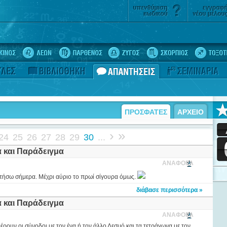
ΠΡΟΣΦΑΤΕΣ
ΑΡΧΕΙΟ
›
»
24
25
26
27
28
29
30
...
α και Παράδειγμα
ΑΝΑΦΟΡΑ
ντήσω σήμερα. Μέχρι αύριο το πρωί σίγουρα όμως.
διάβασε περισσότερα »
α και Παράδειγμα
ΑΝΑΦΟΡΑ
έρουν οι σύνοδοι με τον ένα ή τον άλλο Δεσμό και τα τετράγωνα με τον