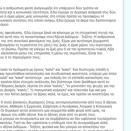
ώ η ανθρώπινη φύση αναγνωρίζει ότι υπάρχουν δύο τρόποι να
ότητα και η κοινωνική ταυτότητα. Εδώ έχουμε το διχασμό ανάμεσα στις δύο.
νο ή είμαι μέρος μιας κοινωνίας στη οποία πρέπει να προσφέρω; Η
κοινωνικού συνόλου στο οποίο ανήκω; Εδώ έχουμε τα άκρα του δεσποτισμού
ισμού.
της αφοσίωσης. Εδώ έχουμε ξανά να κάνουμε με τη στοχαστική πτυχή της
πό αυτή που τη συναντήσαμε στον Άξονα Διδύμων - Τοξότη. Η ανθρώπινη
 της στο συνολικό φαινόμενο της ζωής. Είμαι μια αυτόνομη ξεχωριστή
ξινομήσω τη τυχαιότητα (το χάος) της ζωής ή είμαι μέρος του ευρύτερου
το βιώσω; Πρέπει να ελέγχω τη ζωή μου ή να την εμπιστευτώ τυφλά; Αξία
 εξελίσσεται μέσω της υπηρεσίας ή μέσω της συμπόνιας; Είναι πιο
υς ή το περιεχόμενο τους;
λικία τα πράγματα με όρους "καλό" και "κακό". Και δυστυχώς επειδή η
ς και προσπάθεια κατανόησης και συνδυαστική ικανότητα, υπάρχει μια πολύ
καλά" και "κακά" αντίστοιχα - μια ένδειξη ότι το επίπεδο κατανόηση του
ε κανένα άλλο στοιχείο ανάλυσης δεν βλέπουμε τόσο ξεκάθαρα αυτό το
όρειος Δεσμός λέγεται ότι είναι "καλός", "το μονοπάτι της ψυχής για την
ος Δεσμός "κακός", "η πνευματική κοίμηση" και τελευταία έχει και μια
ίου του Νότιο Δεσμού τα ξέρεις καλά, τα έχεις, και πρέπει να αναπτύξεις τα
 6 πολύ βασικούς διχασμούς όπως αντιπροσωπεύονται από τους 6 άξονες
σύνη, Μάθηση ή Ερμηνεία, Εξάρτηση ή Αυτάρκεια, Ατομική ή Κοινωνική
ι διχασμοί αυτοί απαιτούν μια ισορροπία κάθε φορά από εμάς, να
άκρων του κάθε άξονα. Και οι άξονες είναι από τη φύση τους
 δε μπορώ να συνεργαστώ και να συμβιβαστώ αν δεν υφίσταται τουλάχιστον
κτήσω. Γιατί αν δεν υφίσταται η επιθυμία τότε δε συνεργάζομαι αλλά
ον άξονα Διδύμων - Τοξότη, φυσικά και δεν μπορώ να αποκτήσω την