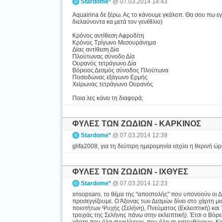
Stardome*
@ 07.03.2014 14:43
Aquairina δε ξέρω. Ας το κάνουμε γκάλοπ. Θα σου πω εγώ
διελαύνοντα κα μετά τον γενέθλιο)
Κρόνος αντίθεση Αφροδίτη
Κρόνος Τρίγωνο Μεσουράνημα
Δίας αντίθεση Δία
Πλούτωνας σύνοδο Δία
Ουρανός τετράγωνο Δία
Βόρειος Δεσμός σύνοδος Πλούτωνα
Ποσειδώνας εξάγωνο Ερμής
Χείρωνας τετράγωνο Ουρανός
Ποια λες κάνει τη διαφορά;
ΦΥΛΕΣ ΤΩΝ ΖΩΔΙΩΝ - ΚΑΡΚΙΝΟΣ
Stardome*
@ 07.03.2014 12:39
glifa2008, για τη δεύτερη ημερομηνία ισχύει η θερινή ώρ
ΦΥΛΕΣ ΤΩΝ ΖΩΔΙΩΝ - ΙΧΘΥΕΣ
Stardome*
@ 07.03.2014 12:23
xrisopsaro, το θέμα της "αποστολής" που υπονοούν οι Δ
προσεγγίζουμε. Ο Άξονας των Δεσμών δίνει στο χάρτη μ
ποιοτήτων Ψυχής (Σελήνη), Πνεύματος (Εκλειπτική) κα
τροχιάς της Σελήνης πάνω στην εκλειπτική). Έτσι ο Βόρε