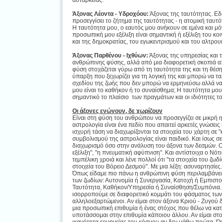
αυτάρκειας.
Άξονας Λέοντα - Υδροχόου:
Άξονας της ταυτότητας. Εδ
προσεγγίσει το ζήτημα της ταυτότητας - η ατομική ταυτ
Η ταυτότητα μου, ο εαυτός μου ανήκουν σε εμένα και μό
προσωπική μου εξέλιξη είναι σημαντική ή εξέλιξη του 
και της δημοκρατίας, του εγωκεντρισμού και του αλτρου
Άξονας Παρθένου - Ιχθύων:
Άξονας της υπηρεσίας και 
ανθρώπινης φύσης, αλλά από μια διαφορετική σκοπιά α
φύση στοχάζεται γύρω από τη ταυτότητα της και τη θέση
ύπαρξη που ξεχωρίζει για τη λογική της και μπορώ να τα
σχεδίου της ζωής που δεν μπορώ να ερμηνεύσω αλλά να 
μου είναι το καθήκον ή το συναίσθημα; Η ταυτότητα μου
σημαντικό το πλαίσιο των πραγμάτων και οι ιδιότητες το
Οι άξονες ενώνουν, δε χωρίζουν
Είναι στη φύση του ανθρώπου να προσεγγίζει σε μικρή η
αστρολογία είναι ένα πεδίο που απαιτεί αρκετές γνώσει
ισχυρή τάση να διαχωρίζονται τα στοιχεία του χάρτη σε "
συμβολισμού της αστρολογίας είναι παιδικό. Και ίσως σ
διαχωρισμό όσο στην ανάλυση του άξονα των δεσμών. Ο Β
εξέλιξη", "η πνευματική αφύπνιση". Και αντίστοιχα ο Νότι
τεμπέλικη χροιά και λένε πολλοί ότι "τα στοιχεία του ζωδ
στοιχεία του Βόρειο Δεσμού". Με μια λέξη: ασυναρτησίες.
Όπως είδαμε πιο πάνω η ανθρώπινη φύση περιλαμβάνει
των ζωδίων: Αυτονομία ή Συνεργασία, Κατοχή ή Εμπιστο
Ταυτότητα, Καθήκον/Υπηρεσία ή Συναίσθηση/Συμπόνια. Ο
ισορροπούμε σε διαφορετικό κομμάτι του φάσματος των 
αλληλοεξαρτώμενοι. Αν είμαι στον άξονα Κριού - Ζυγού
μια προσωπική επιθυμία ή ένας στόχος που θέλω να κατα
υποτάσσομαι στην επιθυμία κάποιου άλλου. Αν είμαι στ