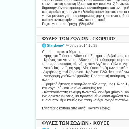
επαναστατική ερωτική έξαψη και την τάση να εξιδανικεύε
δημιουργούν αντικρουόμενα συναισθήματα και ανασφάλειε
στις προθέσεις σου για να ξεκαθαρίσουν οριστικά και ο
για να μείνουν για τους επόμενους μήνες και είναι καθα
όποιον ανταποκρίνεται καλύτερα σε αυτά.
Ευχές για μια υπέροχη εβδομάδα!
ΦΥΛΕΣ ΤΩΝ ΖΩΔΙΩΝ - ΣΚΟΡΠΙΟΣ
Stardome*
@ 07.03.2014 15:38
Charline, αρκετά θέματα:
- Άρης στο Ταύρο σε Αδυναμία: Ζητήμα επιβεβαίωσης κα
- Κρόνος στο Λέοντα σε Αδυναμία: Η αυθόρμητη έκφραση,
τους προσωπικούς πλανήτες στον Αιγόκερω (Ήλιος, Αφρ
- Ακριβείας αντίθεση Άρη - Δία: Υποστήριξη των πιστεύω
-Ακριβείας χιαστί Ουρανού - Κρόνου: Εδώ είναι πολύ νωρ
- Ανάδρομη γενέθλια Αφροδίτη: Προσωπική αισθητική, αίσ
άλλους.
- Τρομερή έμφαση πλανητών σε ζώδια της Γης (Ήλιος, Ε
καλιεργηθούν και να είναι δυνάμεις του.
- Καταφανέστατη έλλειψη πλανητών σε Αέρα (μόνο ο Ποσε
έχει αρκετές γνώσεις, θα προσπαθεί να αναπληρώσει συνε
ευαίσθητο θέμα καθώς έχει τάση να έχει ισχυρά πιστεύω 
Εντοπίζεις κάποια από αυτά; Τον/Την ξέρεις;
ΦΥΛΕΣ ΤΩΝ ΖΩΔΙΩΝ - ΙΧΘΥΕΣ