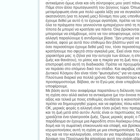
αντικείμενο όμως είναι και ο/η σύντροφος μου γιατί πά
Πάμε στον άλλο πρωταγωνιστή του ζεύγους τώρα. Όπως ε
μεταμόρφωση είναι μια πολύ ωραία λέξη για να συγκαλύ
ακατανόητη (για τη λογική μας) δύναμη που μας υπενθυμί
έχουμε δεθεί με αυτό ή το έχουμε αγαπήσει, πρέπει να 
όλα τα πράγματα που γεννιούνται εμπεριέχουν από τη π
τίποτα δε μπορεί να κρατήσει για πάντα. Όλα βρίσκονται
μπορούμε να επέμβουμε, ούτε να τον αποφύγουμε, ούτε
αλλαγή παραλύουμε ή αντιδρούμε βίαια. "Δεν μπορεί να
κανένα, αφού με αυτά που επιθυμώ δεν βλάπτω γιατί να 
όσο περισσότερο έχουμε δεθεί μαζί του, τόσο περισσότερ
κρατήσουμε πιο σφιχτά στην αγκαλιά μας. Εκεί είναι που
χαρακτήρα μας: η ζήλια για την ευτυχία των άλλων, η ε
ζωής και θανάτου), το μίσος και η πικρία για τη ζωή που 
επιστροφή από αυτή τη διαδικασία. Πρέπει να προχωρή
να περάσει στο επόμενο δικό του στάδιο. Και ακριβώς επ
Δυτικού Κόσμου δεν είναι τόσο "φωτισμένος" για να εγκα
Πλούτωνα διαρκεί για πολλά χρόνια. Όσο περισσότερο κ
προσαρμοστούμε. Βέβαια, αν το Εγώ μας είναι υπερβολι
υποφέρουμε.
Με βάση αυτά που αναφέραμε παραπάνω η διέλευση του
τη σχέση σου αλλά εκείνα τα αντικείμενα (με την έννο
αξίας και τελικά με ποιες επιθυμίες συνδέεται η ικανοπ
πρέπει να δημιουργηθεί χώρος και να αφήσεις πίσω κάπ
ΟΚ, μερικές φορές η αλλαγή είναι τόσο ριζική που πρα
και τη ζωή μετά από αυτόν. Αυτές είναι οι περιπτώσεις 
χρειάζεται ένα ηλεκτροσόκ ζωής. Όμως μερικές φορές ο
παράδειγμα αν έχουμε μια Αφροδίτη στον Αιγόκερω όπως 
δομή και τη σωματική επικοινωνία και επαφή, και βρίσκε
ισχυροποιήσεις αυτή τη σχέση με μια επισημοποίηση. Όμω
της και να την καλλιεργήσει, οπότε αν για παράδειγμα τ
δύναμη του Πλούτωνα θα αποσύρει αυτή την σχέση εξάρτ