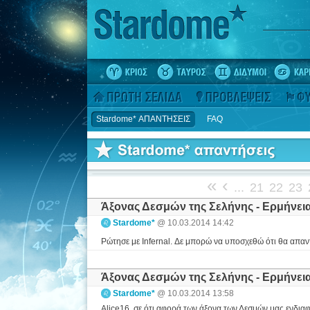
Stardome* ΑΠΑΝΤΗΣΕΙΣ
FAQ
«
‹
...
21
22
23
Άξονας Δεσμών της Σελήνης - Ερμήνει
Stardome*
@ 10.03.2014 14:42
Ρώτησε με Infernal. Δε μπορώ να υποσχεθώ ότι θα απα
Άξονας Δεσμών της Σελήνης - Ερμήνει
Stardome*
@ 10.03.2014 13:58
Alice16, σε ότι αφορά των άξονα των Δεσμών μας ενδιαφ