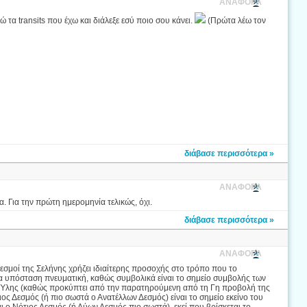
ΑΝΑΦΟΡΑ
 τα transits που έχω και διάλεξε εσύ ποιο σου κάνει.
(Πρώτα λέω τον
διάβασε περισσότερα »
ΑΝΑΦΟΡΑ
α. Για την πρώτη ημερομηνία τελικώς, όχι.
διάβασε περισσότερα »
ΑΝΑΦΟΡΑ
εσμοί της Σελήνης χρήζει ιδιαίτερης προσοχής στο τρόπο που το
ια υπόσταση πνευματική, καθώς συμβολικά είναι το σημείο συμβολής των
ι Ύλης (καθώς προκύπτει από την παρατηρούμενη από τη Γη προβολή της
ιος Δεσμός (ή πιο σωστά ο Ανατέλλων Δεσμός) είναι το σημείο εκείνο του