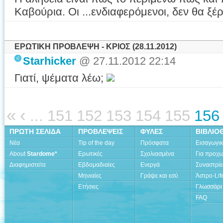
Καβούρια. Οι ...ενδιαφερόμενοι, δεν θα ξέ
ΕΡΩΤΙΚΗ ΠΡΟΒΛΕΨΗ - ΚΡΙΟΣ (28.11.2012)
Starhicker
@ 27.11.2012 22:14
Γιατί, ψέματα λέω;
«
‹
...
151
152
153
154
155
156
ΠΡΩΤΗ ΣΕΛΙΔΑ
ΠΡΟΒΛΕΨΕΙΣ
ΦΥΛΕΣ
ΒΙΒΛΙΟ
Νέα
Tip of the day
Πρόσφατα
Εισαγωγι
About
Stardome*
Ερωτικές
Σχολιασμένα
Για προχ
Διαφημιστείτε
Εβδομαδιαίες
Ενεργά
Συναστρίε
Μηνιαίες
Γράψε και εσύ
Άστρο-Lif
Ετήσιες
Γλωσσάρι
FAQ