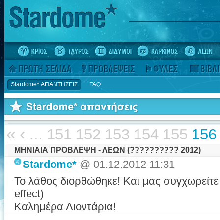
Stardome* ΑΠΑΝΤΗΣΕΙΣ
FAQ
«
‹
...
151
152
153
154
155
156
ΜΗΝΙΑΙΑ ΠΡΟΒΛΕΨΗ - ΛΕΩΝ (?????????? 2012)
Stardome*
@ 01.12.2012 11:31
Το λάθος διορθώθηκε! Και μας συγχωρείτε
effect)
Καλημέρα Λιοντάρια!