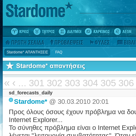
Stardome* ΑΠΑΝΤΗΣΕΙΣ
FAQ
«
‹
...
301
302
303
304
305
306
sd_forecasts_daily
Stardome*
@ 30.03.2010 20:01
Προς όλους όσους έχουν πρόβλημα να δουν
Internet Explorer...
Το σύνηθες πρόβλημα είναι ο Internet Expl
λέγεται "λειτουργία συμβατότητας". Όταν εί