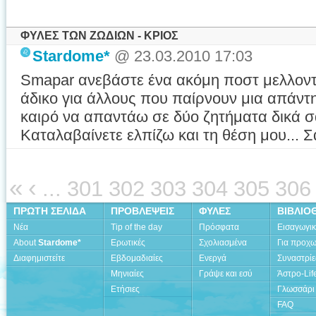
ΦΥΛΕΣ ΤΩΝ ΖΩΔΙΩΝ - ΚΡΙΟΣ
Stardome*
@ 23.03.2010 17:03
Smapar ανεβάστε ένα ακόμη ποστ μελλοντικ
άδικο για άλλους που παίρνουν μια απάντ
καιρό να απαντάω σε δύο ζητήματα δικά σα
Καταλαβαίνετε ελπίζω και τη θέση μου... Σ
«
‹
...
301
302
303
304
305
306
ΠΡΩΤΗ ΣΕΛΙΔΑ
ΠΡΟΒΛΕΨΕΙΣ
ΦΥΛΕΣ
ΒΙΒΛΙΟ
Νέα
Tip of the day
Πρόσφατα
Εισαγωγι
About
Stardome*
Ερωτικές
Σχολιασμένα
Για προχ
Διαφημιστείτε
Εβδομαδιαίες
Ενεργά
Συναστρίε
Μηνιαίες
Γράψε και εσύ
Άστρο-Lif
Ετήσιες
Γλωσσάρι
FAQ