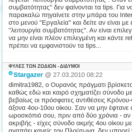
συμβατότητας" δεν φαίνονται τα tips. Για 
παρακαλώ πηγαίνετε στην μπάρα του Inter
στο μενού "Εργαλεία" και δείτε αν είναι με
"λειτουργία συμβατότητας". Αν είναι επιλ
να μην είναι πλέον επιλεγμένη και κάντε re
πρέπει να εμφανιστούν τα tips...
ΦΥΛΕΣ ΤΩΝ ΖΩΔΙΩΝ - ΔΙΔΥΜΟΙ
Stargazer
@ 27.03.2010 08:22
dimitra1982, ο Ουρανός πράγματι βρίσκετ
καθώς εδώ και καιρό σχηματίζει σύνοδο μ
βεβαίως οι πρόσφατες αντιθέσεις Κρόνου
άξονα 4ου-10ου οίκου. Σαν να μην έφτανε
ωροσκόπιό σου, πριν από δύο χρόνια - αν
ακριβής - είχες σύνοδο ακμής 4ου οίκου μ
αγαπάει κανείς τον Πλούτωνα, δεν μπορεί