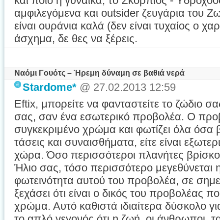
και ποιό η γυναίκα, το Σκορπιός - Υδροχόο
αμφιλεγόμενα και outsider ζευγάρια του Ζω
είναι ουράνια καλά (δεν είναι τυχαίος ο χα
άσχημα, δε θες να ξέρεις.
Ναόμι Γουότς – Ήρεμη δύναμη σε βαθιά νερά
Stardome*
@ 27.02.2013 12:59
Eftix, μπορείτε να φανταστείτε το ζώδιο σ
σας, σαν ένα εσωτερικό προβολέα. Ο προβ
συγκεκριμένο χρώμα και φωτίζει όλα όσα βι
τάσεις και συναισθήματα, είτε είναι εξωτ
χώρα. Όσο περισσότεροι πλανήτες βρίσκοντ
Ήλιο σας, τόσο περισσότερο μεγεθύνεται η
φωτεινότητα αυτού του προβολέα, σε σημεί
ξεχάσει ότι είναι ο δικός του προβολέας πο
χρώμα. Αυτό καθιστά ιδιαίτερα δύσκολο γι
το απλό γεγονός ότι η ζωή, οι άνθρωποι, 