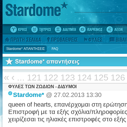
Stardome* ΑΠΑΝΤΗΣΕΙΣ
FAQ
«
‹
...
121
122
123
124
125
126
ΦΥΛΕΣ ΤΩΝ ΖΩΔΙΩΝ - ΔΙΔΥΜΟΙ
Stardome*
@ 27.02.2013 13:30
queen of hearts, επανέρχομαι στη ερώτηση
Επιστροφή με τα εξής σχόλια/πληροφορίες
χειρίζεσαι τις ηλιακές επιστροφές στο εξής