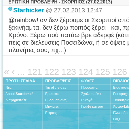
ΕΡΩΤΙΚΗ ΠΡΟΒΛΕΨΗ - ΣΚΟΡΠΙΟΣ (27.02.2013)
Starhicker
@ 27.02.2013 12:47
@rainbow! αν δεν ξέρουμε οι Σκορπιοί απ
ξεκινήαμτα, δεν ξέρω ποιπός ξέρει - και
Κρόνο. Ξέρω πού πατάω βρε αδερφέ (κάτι
πεις σε διελεύσεις Ποσειδώνα, ή σε όψεις
πλανήτες σου, πχ...)
«
‹
...
121
122
123
124
125
126
ΠΡΩΤΗ ΣΕΛΙΔΑ
ΠΡΟΒΛΕΨΕΙΣ
ΦΥΛΕΣ
ΒΙΒΛΙΟ
Νέα
Tip of the day
Πρόσφατα
Εισαγωγι
About
Stardome*
Ερωτικές
Σχολιασμένα
Για προχ
Διαφημιστείτε
Εβδομαδιαίες
Ενεργά
Συναστρίε
Μηνιαίες
Γράψε και εσύ
Άστρο-Lif
Ετήσιες
Γλωσσάρι
FAQ