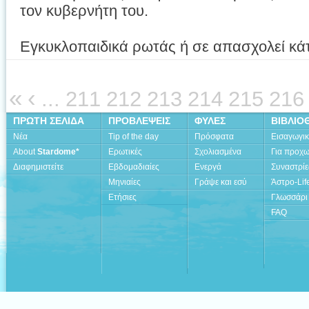
τον κυβερνήτη του.
Εγκυκλοπαιδικά ρωτάς ή σε απασχολεί κάτ
«
‹
...
211
212
213
214
215
216
ΠΡΩΤΗ ΣΕΛΙΔΑ
ΠΡΟΒΛΕΨΕΙΣ
ΦΥΛΕΣ
ΒΙΒΛΙΟ
Νέα
Tip of the day
Πρόσφατα
Εισαγωγι
About
Stardome*
Ερωτικές
Σχολιασμένα
Για προχ
Διαφημιστείτε
Εβδομαδιαίες
Ενεργά
Συναστρίε
Μηνιαίες
Γράψε και εσύ
Άστρο-Lif
Ετήσιες
Γλωσσάρι
FAQ