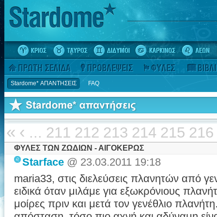
Stardome* ΑΠΑΝΤΗΣΕΙΣ
FAQ
«
‹
...
211
212
213
214
215
216
ΦΥΛΕΣ ΤΩΝ ΖΩΔΙΩΝ - ΑΙΓΟΚΕΡΩΣ
Starface
@ 23.03.2011 19:18
maria33, στις διελεύσεις πλανητών από γε
ειδικά όταν μιλάμε για εξωκρόνιους πλανήτ
μοίρες πριν και μετά τον γενέθλιο πλανήτ
απόσταση, τόσο πιο αχνή και αδύναμη είν