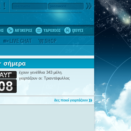
username
password
έχουν γενέθλια 343 μέλη.
γιορτάζουν οι: Τριαντάφυλλος
δες ποιοί γιορτάζουν