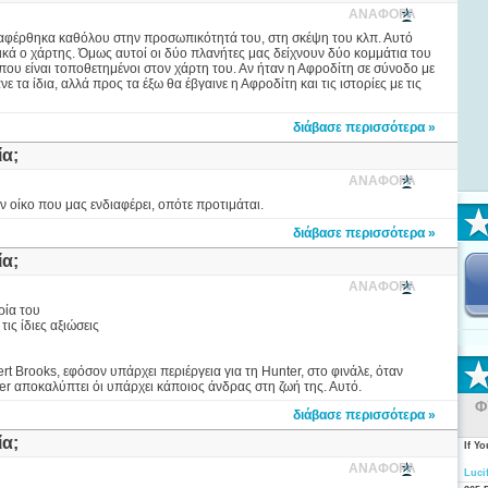
ΑΝΑΦΟΡΑ
ναφέρθηκα καθόλου στην προσωπικότητά του, στη σκέψη του κλπ. Αυτό
ολικά ο χάρτης. Όμως αυτοί οι δύο πλανήτες μας δείχνουν δύο κομμάτια του
που είναι τοποθετημένοι στον χάρτη του. Αν ήταν η Αφροδίτη σε σύνοδο με
 τα ίδια, αλλά προς τα έξω θα έβγαινε η Αφροδίτη και τις ιστορίες με τις
διάβασε περισσότερα »
ία;
ΑΝΑΦΟΡΑ
 οίκο που μας ενδιαφέρει, οπότε προτιμάται.
διάβασε περισσότερα »
ία;
ΑΝΑΦΟΡΑ
ρία του
ις ίδιες αξιώσεις
ert Brooks, εφόσον υπάρχει περιέργεια για τη Hunter, στο φινάλε, όταν
ter αποκαλύπτει όι υπάρχει κάποιος άνδρας στη ζωή της. Αυτό.
Φ
διάβασε περισσότερα »
ία;
If Y
ΑΝΑΦΟΡΑ
Luci