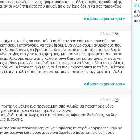
πό το προφανές, και να χρησιμοποιήσεις και άλλες πτυχές της κάθε όψης.
Sta
α, αν σε καλύπτει αυτό που μαθαίνεις κι αν έχεις όρεξη να πας παρακάτω
Διό
ψόφ
διάβασε περισσότερα »
μπε
ΑΝΑΦΟΡΑ
 παρέχει ευκαιρίες να επεκταθούμε. Με τον όρο επέκταση, εννοούμε να
ποκτήσουμε απογόνους, να ταξιδέψουμε, να γνωρίσουμε ανθρώπους που
ά κιλά παραπάνω, να βρούμε δουλειά, να κερδίσουμε περισσότερα λεφτά.
 κάνει ο Δίας στο γενέθλιο χάρτη μας. Μπορεί να μας προσφέρει λοιπόν σε
 απεμπλακούμε πρώτα από κάποιες συνήθειες και καταστάσεις, κι αυτό να
χωρίζουν με τον Δία στο ζώδιό τους, και μετά να λένε, καλά αυτός ο Δίας τι
 καιρός και βλέπουν τη ζωή τους σε ένα πιο μακροπρόθεσμο πλάνο, βλέπουν
χύει και για άλλα ζητήματα και καταστάσεις όπως τα επαγγελματικά... Αλλά,
διάβασε περισσότερα »
ΑΝΑΦΟΡΑ
ία πρέπει να βάλεις ένα προγραμματισμό. Αλλιώς θα παρατηρείς μόνο
ικό είναι τα κενά να σου προξενούν ίλιγγο.
 ζώδια, οίκοι. Χωρίς να καταφεύγεις σε όψεις και διελεύσεις. Αν δεν
εις εξισώσεις.
νιστούσα να παραγγείλεις και να διαβάσεις τη σειρά Mapping the Psyche
α την αστρολογία και προσφέρουν ένα ξεκάθαρο μονοπάτι για να χτίσεις