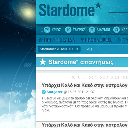
Stardome* ΑΠΑΝΤΗΣΕΙΣ
FAQ
«
‹
...
201
202
203
20
Υπάρχει Καλό και Κακό στην αστρολογ
Stargazer
@ 16.06.2011 21:37
Ήθελα να δείξω με το άρθρο ότι όλα κάτι σημαίνουν και ό
ο καθένας, ανάλογα με το πώς ορίζει αυτές τις έννοιε
κάτι "καταδικαστικό". Θα πρότεινα να μάθουμε πρώτα τι ε
ή όχι.
Υπάρχει Καλό και Κακό στην αστρολογ