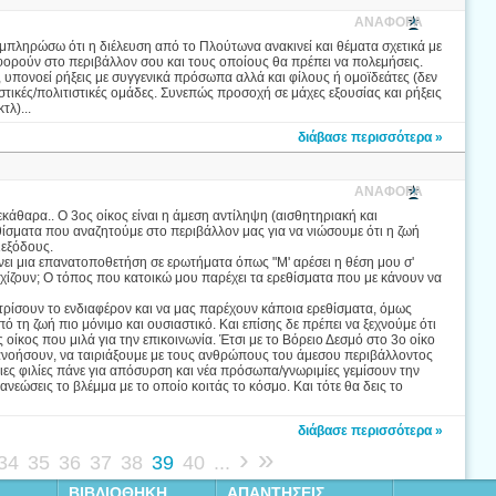
ΑΝΑΦΟΡΑ
πληρώσω ότι η διέλευση από το Πλούτωνα ανακινεί και θέματα σχετικά με
ρούν στο περιβάλλον σου και τους οποίους θα πρέπει να πολεμήσεις.
 υπονοεί ρήξεις με συγγενικά πρόσωπα αλλά και φίλους ή ομοϊδεάτες (δεν
ιστικές/πολιτιστικές ομάδες. Συνεπώς προσοχή σε μάχες εξουσίας και ρήξεις
τλ)...
διάβασε περισσότερα »
ΑΝΑΦΟΡΑ
ξεκάθαρα.. Ο 3ος οίκος είναι η άμεση αντίληψη (αισθητηριακή και
εθίσματα που αναζητούμε στο περιβάλλον μας για να νιώσουμε ότι η ζωή
ιεξόδους.
νει μια επανατοποθετήση σε ερωτήματα όπως "Μ' αρέσει η θέση μου σ'
χίζουν; Ο τόπος που κατοικώ μου παρέχει τα ερεθίσματα που με κάνουν να
ντρίσουν το ενδιαφέρον και να μας παρέχουν κάποια ερεθίσματα, όμως
ό τη ζωή πιο μόνιμο και ουσιαστικό. Και επίσης δε πρέπει να ξεχνούμε ότι
ς οίκος που μιλά για την επικοινωνία. Έτσι με το Βόρειο Δεσμό στο 3ο οίκο
τανοήσουν, να ταιριάξουμε με τους ανθρώπους του άμεσου περιβάλλοντος
ες φιλίες πάνε για απόσυρση και νέα πρόσωπα/γνωριμίες γεμίσουν την
ανεώσεις το βλέμμα με το οποίο κοιτάς το κόσμο. Και τότε θα δεις το
διάβασε περισσότερα »
›
»
34
35
36
37
38
39
40
...
ΒΙΒΛΙΟΘΗΚΗ
ΑΠΑΝΤΗΣΕΙΣ