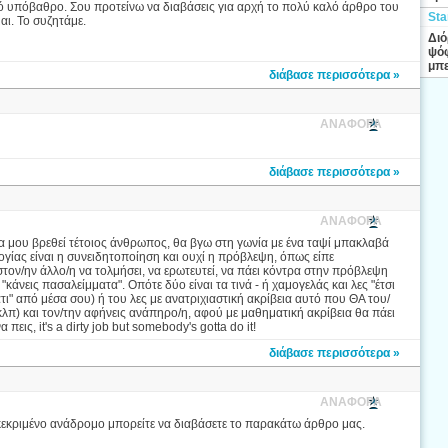
ό υπόβαθρο. Σου προτείνω να διαβάσεις για αρχή το πολύ καλό άρθρο του
Sta
αι. Το συζητάμε.
Διό
ψόφ
μπε
διάβασε περισσότερα »
ΑΝΑΦΟΡΑ
διάβασε περισσότερα »
ΑΝΑΦΟΡΑ
 μου βρεθεί τέτοιος άνθρωπος, θα βγω στη γωνία με ένα ταψί μπακλαβά
γίας είναι η συνειδητοποίηση και ουχί η πρόβλεψη, όπως είπε
ον/ην άλλο/η να τολμήσει, να ερωτευτεί, να πάει κόντρα στην πρόβλεψη
 "κάνεις πασαλείμματα". Οπότε δύο είναι τα τινά - ή χαμογελάς και λες "έτσι
ματι" από μέσα σου) ή του λες με ανατριχιαστική ακρίβεια αυτό που ΘΑ του/
κλπ) και τον/την αφήνεις ανάπηρο/η, αφού με μαθηματική ακρίβεια θα πάει
εις, it's a dirty job but somebody's gotta do it!
διάβασε περισσότερα »
ΑΝΑΦΟΡΑ
κεκριμένο ανάδρομο μπορείτε να διαβάσετε το παρακάτω άρθρο μας.