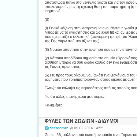
αποτυπώσει πάνω στο γενέθλιο χάρτη και για τον ορθό
υπολογισμούς μας τη σχετική θέση του παρατηρητή (ή 
Ισημερινό.
(β)
(I) Γενικά λόξωση στην Αστρονομία ονομάζεται η γωνία 
Μπορείς να το αναζητήσεις και ως axial tilt και αν ξέρει
που σχηματίζει ο εκλειπτική (φαινόμενη τροχιά του Ήλιο
της Γης γύρω από τον άξονα της).
(II) Νομίζω απάντησα στην ερώτηση σου με την απάντησ
(γ) Κάποιοι αποδίδουν σημασία στα σημεία (Ωροσκόπος, 
αίσθηση μπορώ να σου δώσω καθώς δεν έχω εφαρμόσει εκ
τις Γωνίες πρωτίστως.
(δ) Ως προς τους οίκους, νομίζω ότι ένα ξεσκόνισμα του Ch
ερμηνείες που χρησιμοποιούνταν στους οίκους με αυτή τη
Ελπίζω να κάλυψα τις περισσότερες από τις απορίες σου.
Για ότι άλλο, επανέρχεσαι με απορίες.
Καλημέρες!
ΦΥΛΕΣ ΤΩΝ ΖΩΔΙΩΝ - ΔΙΔΥΜΟΙ
Stardome*
@ 09.02.2014 14:55
Gemini86, μάλλον η πιο σωστή ονομασία είναι "πρωτεύου