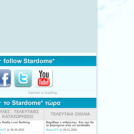
banner is loading...
ΥΛΕΣ - ΤΕΛΕΥΤΑΙΕΣ
ΤΕΛΕΥΤΑΙΑ ΣΧΟΛΙΑ
ΚΑΤΑΧΩΡΗΣΕΙΣ
ou Really Love Nothing
Βαρέθηκε ο ανθρώπος. Και εγώ θα
σε βαριόμουν από οτί κατάλαβα
είσαι από τις ξενέρωτες που
fer21
@ 06.09.2023
ManosTS
@ 29.01.2025
ψάχνουν απλά για "σύζυγο". Η