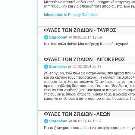
Μεσσαίωνα απαιτεί να ένα καλό μαθηματικό/αστρονομικ
α****υθου link και για οποιαδήποτε απορία μετά, εδώ είμ
Introduction to Primary Directions
ΦΥΛΕΣ ΤΩΝ ΖΩΔΙΩΝ - ΤΑΥΡΟΣ
Stardome*
@ 09.02.2014 12:59
Να είσαι καλά dubia! Μια υπέροχη Κυριακή εύχομαι!
ΦΥΛΕΣ ΤΩΝ ΖΩΔΙΩΝ - ΑΙΓΟΚΕΡΩΣ
Starhicker
@ 07.02.2014 16:43
@JennyLon, εγώ πάλι ως αστρολόγος, την ημέρα που θα
και θα κερνάω τους περαστικούς...Η δύναμη της Αστρολο
προσφάτως φίλος αστρολόγος. Όταν όμως πας να πεις στ
άμα η πρόβλεψη δεν του/της αρέσει, τότε "δεν ξέρεις" και
είναι αν έτσι νομίζεις" (και "μακάριοι οι πτωχοί τω πνεύ
της συμβεί (μέθοδοι όπως το Ηλιακό τόξο, η ωριαία κλπ
καρφί να εκπληρώσει αυτό που του είπες. Παράνοια; Τι να π
ΦΥΛΕΣ ΤΩΝ ΖΩΔΙΩΝ - ΛΕΩΝ
Stardome*
@ 06.02.2014 16:37
Για τα ξεκινήματα που πρέπει να αποφύγουμε με το συγ