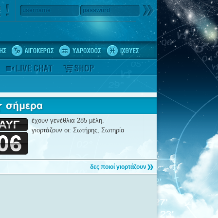
username
password
έχουν γενέθλια 285 μέλη.
γιορτάζουν οι: Σωτήρης, Σωτηρία
δες ποιοί γιορτάζουν