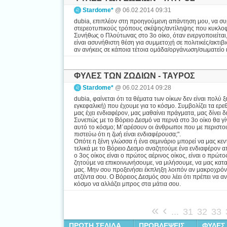
Stardome*
@ 06.02.2014 09:31
dubia, επιπλέον στη προηγούμενη απάντηση μου, να συμ
στερεοτυπικούς τρόπους σκέψης/αντίληψης που κυκλοφο
Συνήθως ο Πλούτωνας στο 3ο οίκο, όταν ενεργοποιείται,
είναι ασυνήθιστη θέση για συμμετοχή σε πολιτικές/ακτιβ
αν ανήκεις σε κάποια τέτοια ομάδα/οργάνωση/σωματείο κ
ΦΥΛΕΣ ΤΩΝ ΖΩΔΙΩΝ - ΤΑΥΡΟΣ
Stardome*
@ 06.02.2014 09:28
dubia, φαίνεται ότι τα θέματα των οίκων δεν είναι πολύ 
εγκεφαλική) που έχουμε για το κόσμο. Συμβολίζει τα ερ
μας έχει ενδιαφέρον, μας μαθαίνει πράγματα, μας δίνει δ
Συνεπώς με το Βόρειο Δεσμό να περνά στο 3ο οίκο θα γί
αυτό το κόσμο; Μ΄αρέσουν οι άνθρωποι που με περιστοι
πιστεύω ότι η ζωή είναι ενδιαφέρουσα;".
Οπότε η ξένη γλώσσα ή ένα σεμινάριο μπορεί να μας κε
τελικά με το Βόρειο Δεσμο αναζητούμε ένα ενδιαφέρον απ
ο 3ος οίκος είναι ο πρώτος αέρινος οίκος, είναι ο πρώτο
ζητούμε να επικοινωνήσουμε, να μιλήσουμε, να μας κα
μας. Μην σου προξενήσει έκπληξη λοιπόν αν μακροχρόνι
ατζέντα σου. Ο Βόρειος Δεσμός σου λέει ότι πρέπει να αν
κόσμο να αλλάζει μπρος στα μάτια σου.
«
‹
...
31
32
33
ΠΡΩΤΗ ΣΕΛΙΔΑ
ΠΡΟΒΛΕΨΕΙΣ
ΦΥΛΕΣ