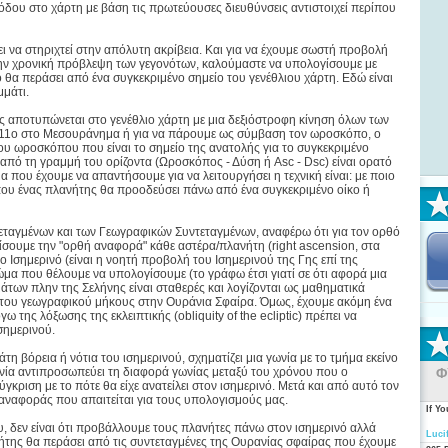
όδου στο χάρτη με βάση τις πρωτεύουσες διευθύνσεις αντιστοιχεί περίπου
ι να στηριχτεί στην απόλυτη ακρίβεια. Και για να έχουμε σωστή προβολή
ην χρονική πρόβλεψη των γεγονότων, καλούμαστε να υπολογίσουμε με
 θα περάσει από ένα συγκεκριμένο σημείο του γενέθλιου χάρτη. Εδώ είναι
μμάτι.
 αποτυπώνεται στο γενέθλιο χάρτη με μια δεξιόστροφη κίνηση όλων των
ν 11ο στο Μεσουράνημα ή για να πάρουμε ως σύμβαση τον ωροσκόπο, ο
ου ωροσκόπου που είναι το σημείο της ανατολής για το συγκεκριμένο
 από τη γραμμή του ορίζοντα (Ωροσκόπος - Δύση ή Asc - Dsc) είναι ορατό
 που έχουμε να απαντήσουμε για να λειτουργήσει η τεχνική είναι: με ποιο
που ένας πλανήτης θα προοδεύσει πάνω από ένα συγκεκριμένο οίκο ή
ταγμένων και των Γεωγραφικών Συντεταγμένων, αναφέρω ότι για τον ορθό
σουμε την "ορθή αναφορά" κάθε αστέρα/πλανήτη (right ascension, στα
ο Ισημερινό (είναι η νοητή προβολή του Ισημερινού της Γης επί της
μα που θέλουμε να υπολογίσουμε (το γράφω έτσι γιατί σε ότι αφορά μια
των πλην της Σελήνης είναι σταθερές και λογίζονται ως μαθηματικά
ο του γεωγραφικού μήκους στην Ουράνια Σφαίρα. Όμως, έχουμε ακόμη ένα
ης λόξωσης της εκλειπτικής (obliquity of the ecliptic) πρέπει να
σημερινού.
η βόρεια ή νότια του ισημερινού, σχηματίζει μια γωνία με το τμήμα εκείνο
γωνία αντιπροσωπεύει τη διαφορά γωνίας μεταξύ του χρόνου που ο
Φ
γκριση με το πότε θα είχε ανατείλει στον ισημερινό. Μετά και από αυτό τον
αναφοράς που απαιτείται για τους υπολογισμούς μας.
If Y
, δεν είναι ότι προβάλλουμε τους πλανήτες πάνω στον ισημερινό αλλά
Luci
ήτης θα περάσει από τις συντεταγμένες της Ουρανίας σφαίρας που έχουμε