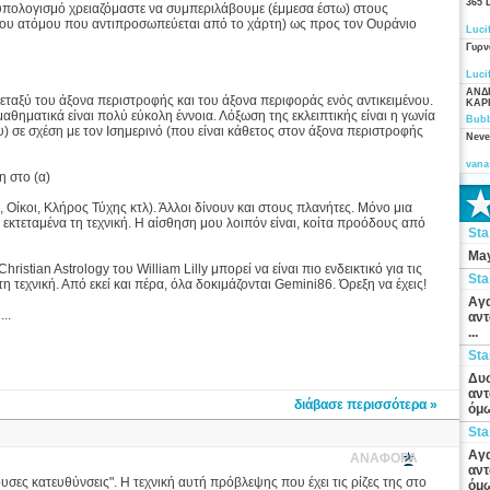
365 
 υπολογισμό χρειαζόμαστε να συμπεριλάβουμε (έμμεσα έστω) στους
του ατόμου που αντιπροσωπεύεται από το χάρτη) ως προς τον Ουράνιο
Luci
Γυρν
Luci
ΑΝΔ
μεταξύ του άξονα περιστροφής και του άξονα περιφοράς ενός αντικειμένου.
ΚΑΡ
ς μαθηματικά είναι πολύ εύκολη έννοια. Λόξωση της εκλειπτικής είναι η γωνία
Bubb
υ) σε σχέση με τον Ισημερινό (που είναι κάθετος στον άξονα περιστροφής
Neve
vana
η στο (α)
Οίκοι, Κλήρος Τύχης κτλ). Άλλοι δίνουν και στους πλανήτες. Μόνο μια
τεταμένα τη τεχνική. Η αίσθηση μου λοιπόν είναι, κοίτα προόδους από
St
May
ristian Astrology του William Lilly μπορεί να είναι πιο ενδεικτικό για τις
St
 τεχνική. Από εκεί και πέρα, όλα δοκιμάζονται Gemini86. Όρεξη να έχεις!
Αγα
..
αντ
...
St
Δυσ
αντ
διάβασε περισσότερα »
όμω
St
Αγα
ΑΝΑΦΟΡΑ
αντ
σες κατευθύνσεις". Η τεχνική αυτή πρόβλεψης που έχει τις ρίζες της στο
όμω