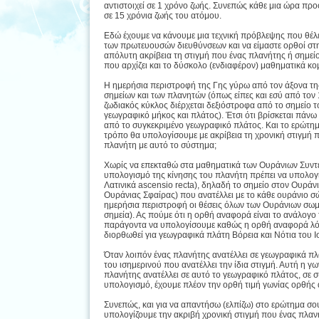
αντιστοιχεί σε 1 χρόνο ζωής. Συνεπώς κάθε μια ώρα προ
σε 15 χρόνια ζωής του ατόμου.
Εδώ έχουμε να κάνουμε μια τεχνική πρόβλεψης που θέλε
των πρωτευουσών διευθύνσεων και να είμαστε ορθοί στ
απόλυτη ακρίβεια τη στιγμή που ένας πλανήτης ή σημείο
που αρχίζει και το δύσκολο (ενδιαφέρον) μαθηματικά κο
Η ημερήσια περιστροφή της Γης γύρω από τον άξονα της
σημείων και των πλανητών (όπως είπες και εσύ από το
ζωδιακός κύκλος διέρχεται δεξιόστροφα από το σημείο τ
γεωγραφικό μήκος και πλάτος). Έτσι ότι βρίσκεται πάνω
από το συγκεκριμένο γεωγραφικό πλάτος. Και το ερώτημα
τρόπο θα υπολογίσουμε με ακρίβεια τη χρονική στιγμή 
πλανήτη με αυτό το σύστημα;
Χωρίς να επεκταθώ στα μαθηματικά των Ουράνιων Συντε
υπολογισμό της κίνησης του πλανήτη πρέπει να υπολογί
Λατινικά ascensio recta), δηλαδή το σημείο στον Ουράνι
Ουράνιας Σφαίρας) που ανατέλλει με το κάθε ουράνιο σώ
ημερήσια περιστροφή οι θέσεις όλων των Ουράνιων σωμά
σημεία). Ας πούμε ότι η ορθή αναφορά είναι το ανάλογ
παράγοντα να υπολογίσουμε καθώς η ορθή αναφορά λόγω τ
διορθωθεί για γεωγραφικά πλάτη Βόρεια και Νότια του Ι
Όταν λοιπόν ένας πλανήτης ανατέλλει σε γεωγραφικά πλάτ
του ισημερινού που ανατέλλει την ίδια στιγμή. Αυτή η 
πλανήτης ανατέλλει σε αυτό το γεωγραφικό πλάτος, σε σύ
υπολογισμό, έχουμε πλέον την ορθή τιμή γωνίας ορθής 
Συνεπώς, και για να απαντήσω (ελπίζω) στο ερώτημα σου
υπολογίζουμε την ακριβή χρονική στιγμή που ένας πλαν