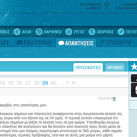
ΠΡΟΣΦΑΤΕΣ
ΑΡΧΕΙΟ
›
»
34
35
36
37
38
39
40
...
ΑΝΑΦΟΡΑ
κριβής στις απαντήσεις μου.
ολογικών σημείων και πλανητών) αναφέρονται στην πρωτεύουσα κίνηση της
ης γύρω από τον άξονα της σε 24 ώρες. Η τεχνική λοιπόν υπαγορεύει ότι
 άλλων σημείων με βάση τη κίνηση τους σε μια ημέρα. Υπενθυμίζω (κυρίως
ι οι πλανήτες θα ανατείλουν και θα δύσουν από ανατολή προς δύση μέσα σε
στιγμή που μια πλήρης περιστροφή αντιστοιχεί σε 360 μοίρες, κάθε σημείο
ισσότερες τεχνικές πρόβλεψης, έτσι και σε αυτή, μια μοίρα στο χάρτη