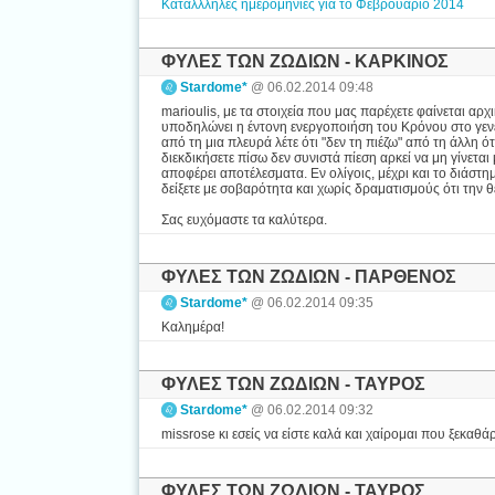
Κατάλλληλες ημερομηνίες για το Φεβρουάριο 2014
ΦΥΛΕΣ ΤΩΝ ΖΩΔΙΩΝ - ΚΑΡΚΙΝΟΣ
Stardome*
@ 06.02.2014 09:48
marioulis, με τα στοιχεία που μας παρέχετε φαίνεται α
υποδηλώνει η έντονη ενεργοποιήση του Κρόνου στο γεν
από τη μια πλευρά λέτε ότι "δεν τη πιέζω" από τη άλλη ότ
διεκδικήσετε πίσω δεν συνιστά πίεση αρκεί να μη γίνεται
αποφέρει αποτέλεσματα. Εν ολίγοις, μέχρι και το διάστη
δείξετε με σοβαρότητα και χωρίς δραματισμούς ότι την θ
Σας ευχόμαστε τα καλύτερα.
ΦΥΛΕΣ ΤΩΝ ΖΩΔΙΩΝ - ΠΑΡΘΕΝΟΣ
Stardome*
@ 06.02.2014 09:35
Καλημέρα!
ΦΥΛΕΣ ΤΩΝ ΖΩΔΙΩΝ - ΤΑΥΡΟΣ
Stardome*
@ 06.02.2014 09:32
missrose κι εσείς να είστε καλά και χαίρομαι που ξεκαθ
ΦΥΛΕΣ ΤΩΝ ΖΩΔΙΩΝ - ΤΑΥΡΟΣ