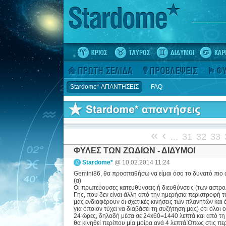
Stardome* ΑΠΑΝΤΗΣΕΙΣ
FAQ
«
‹
...
31
32
33
ΦΥΛΕΣ ΤΩΝ ΖΩΔΙΩΝ - ΔΙΔΥΜΟΙ
Stardome*
@ 10.02.2014 11:24
Gemini86, θα προσπαθήσω να είμαι όσο το δυνατό πιο α
(α)
Οι πρωτεύουσες κατευθύνσεις ή διευθύνσεις (των αστρ
Γης, που δεν είναι άλλη από την ημερήσια περιστροφή τ
μας ενδιαφέρουν οι σχετικές κινήσεις των πλανητών και
για όποιον τύχει να διαβάσει τη συζήτηση μας) ότι όλο
24 ώρες, δηλαδή μέσα σε 24x60=1440 λεπτά και από τη 
θα κινηθεί περίπου μία μοίρα ανά 4 λεπτά.Όπως στις περ