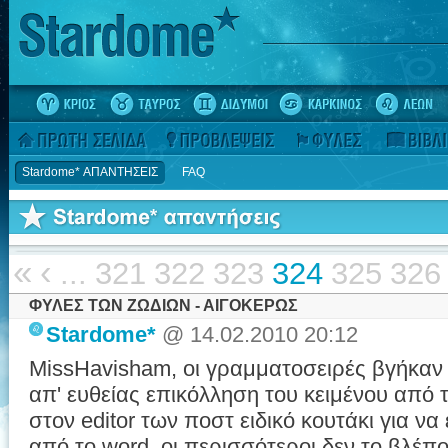
Stardome* ΑΠΑΝΤΗΣΕΙΣ
FAQ
«
‹
...
321
322
323
324
325
326
ΦΥΛΕΣ ΤΩΝ ΖΩΔΙΩΝ - ΑΙΓΟΚΕΡΩΣ
Stardome*
@ 14.02.2010 20:12
MissHavisham, οι γραμματοσειρές βγήκαν 
απ' ευθείας επικόλληση του κειμένου από τ
στον editor των ποστ ειδικό κουτάκι για να
από το word, οι περισσότεροι δεν το βλέπο