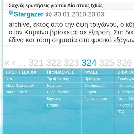
Συχνές ερωτήσεις για τον Δία στους Ιχθύς
Stargazer
@ 30.01.2010 20:03
archive, εκτός από την όψη τριγώνου, ο κύρ
στον Καρκίνο βρίσκεται σε έξαρση. Στη δ
έδινα και τόση σημασία στο φυσικό εξάγων
«
‹
...
321
322
323
324
325
326
ΠΡΩΤΗ ΣΕΛΙΔΑ
ΠΡΟΒΛΕΨΕΙΣ
ΦΥΛΕΣ
ΒΙΒΛΙΟ
Νέα
Tip of the day
Πρόσφατα
Εισαγωγι
About
Stardome*
Ερωτικές
Σχολιασμένα
Για προχ
Διαφημιστείτε
Εβδομαδιαίες
Ενεργά
Συναστρίε
Μηνιαίες
Γράψε και εσύ
Άστρο-Lif
Ετήσιες
Γλωσσάρι
FAQ