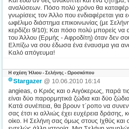
Και εδώ αν θες ανακύπτει και ένα ζήτημα
αναλύσεων. Πόσο πολύ χρόνο θα καταφέρε
γνωρίσεις τον Άλλο που ενδιαφέρεται για ε
ωφέλιμο διάστημα επικοινωνίας (με Σελή
κερδίζει 9/10); Και πόσο πολύ μπορείς να 
του Άλλου (Ερμής - Αφροδίτη) όταν δεν σο
Ελπίζω να σου έδωσα ένα έναυσμα για αν
Καλό απόγευμα!
Η σχέση Ήλιου - Σελήνης - Ωροσκόπου
Stargazer
@ 10.06.2010 16:14
angieas, o Κριός και ο Αιγόκερως, παρά τι
είναι δύο παρορμητικά ζώδια και δύο ζώδι
Κατά συνέπεια, θα βρουν τ΄ροπο να συνεν
σας έτσι κι αλλιώς έχει ευχέρεια δράσης, 
οίκο. Η Σελήνη σας όμως στους Ιχθύς και σ
εντελώς άλλη ιστορία. Μια Σελήνη χαμηλώ