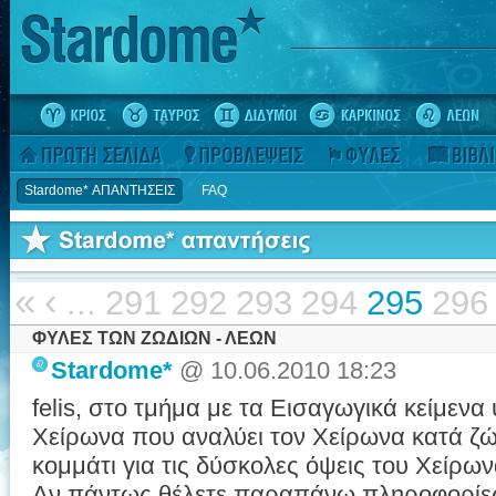
Stardome* ΑΠΑΝΤΗΣΕΙΣ
FAQ
«
‹
...
291
292
293
294
295
296
ΦΥΛΕΣ ΤΩΝ ΖΩΔΙΩΝ - ΛΕΩΝ
Stardome*
@ 10.06.2010 18:23
felis, στο τμήμα με τα Εισαγωγικά κείμενα
Χείρωνα που αναλύει τον Χείρωνα κατά ζώδ
κομμάτι για τις δύσκολες όψεις του Χείρων
Αν πάντως θέλετε παραπάνω πληροφορίες