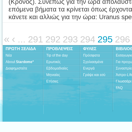
(Κρόνος). Συνεπώς για την ώρα απολαύστε 
επόμενα βήματα τα κρίνεται όπως έρχοντα
κάνετε και αλλιώς για την ώρα: Uranus spe
«
‹
...
291
292
293
294
295
296
ΠΡΩΤΗ ΣΕΛΙΔΑ
ΠΡΟΒΛΕΨΕΙΣ
ΦΥΛΕΣ
ΒΙΒΛΙΟ
Νέα
Tip of the day
Πρόσφατα
Εισαγωγι
About
Stardome*
Ερωτικές
Σχολιασμένα
Για προχ
Διαφημιστείτε
Εβδομαδιαίες
Ενεργά
Συναστρίε
Μηνιαίες
Γράψε και εσύ
Άστρο-Lif
Ετήσιες
Γλωσσάρι
FAQ