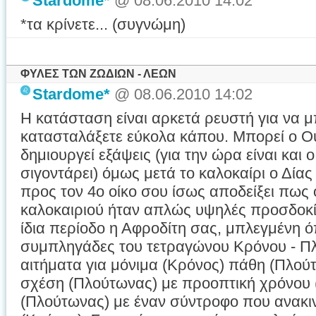
Stardome*
@ 08.06.2010 14:02
*τα κρίνετε... (συγνώμη)
ΦΥΛΕΣ ΤΩΝ ΖΩΔΙΩΝ - ΛΕΩΝ
Stardome*
@ 08.06.2010 14:02
Η κατάσταση είναι αρκετά ρευστή για να μ
κατασταλάξετε εύκολα κάπου. Μπορεί ο Ο
δημιουργεί εξάψεις (για την ώρα είναι και ο
σιγοντάρει) όμως μετά το καλοκαίρι ο Δία
προς τον 4ο οίκο σου ίσως αποδείξει πως 
καλοκαιριού ήταν απλώς υψηλές προσδοκί
ίδια περίοδο η Αφροδίτη σας, μπλεγμένη ό
συμπληγάδες του τετραγώνου Κρόνου - Πλ
αιτήματα για μόνιμα (Κρόνος) πάθη (Πλού
σχέση (Πλούτωνας) με προοπτική χρόνου 
(Πλούτωνας) με έναν σύντροφο που ανακιν