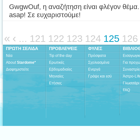
GwgwOuf, η αναζήτηση είναι φλέγον θέμα.
asap! Σε ευχαριστούμε!
«
‹
...
121
122
123
124
125
126
ΠΡΩΤΗ ΣΕΛΙΔΑ
ΠΡΟΒΛΕΨΕΙΣ
ΦΥΛΕΣ
ΒΙΒΛΙΟ
Νέα
Tip of the day
Πρόσφατα
Εισαγωγι
About
Stardome*
Ερωτικές
Σχολιασμένα
Για προχ
Διαφημιστείτε
Εβδομαδιαίες
Ενεργά
Συναστρίε
Μηνιαίες
Γράψε και εσύ
Άστρο-Lif
Ετήσιες
Γλωσσάρι
FAQ