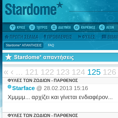
Stardome* ΑΠΑΝΤΗΣΕΙΣ
FAQ
«
‹
...
121
122
123
124
125
126
ΦΥΛΕΣ ΤΩΝ ΖΩΔΙΩΝ - ΠΑΡΘΕΝΟΣ
Starface
@ 28.02.2013 15:16
Χμμμμ... αρχίζει και γίνεται ενδιαφέρον...
ΦΥΛΕΣ ΤΩΝ ΖΩΔΙΩΝ - ΠΑΡΘΕΝΟΣ