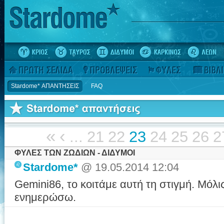
Stardome* ΑΠΑΝΤΗΣΕΙΣ
FAQ
«
‹
...
21
22
23
24
25
26
2
ΦΥΛΕΣ ΤΩΝ ΖΩΔΙΩΝ - ΔΙΔΥΜΟΙ
Stardome*
@ 19.05.2014 12:04
Gemini86, το κοιτάμε αυτή τη στιγμή. Μόλις
ενημερώσω.