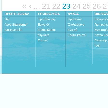
«
‹
...
21
22
23
24
25
26
2
ΠΡΩΤΗ ΣΕΛΙΔΑ
ΠΡΟΒΛΕΨΕΙΣ
ΦΥΛΕΣ
ΒΙΒΛΙΟ
Νέα
Tip of the day
Πρόσφατα
Εισαγωγι
About
Stardome*
Ερωτικές
Σχολιασμένα
Για προχ
Διαφημιστείτε
Εβδομαδιαίες
Ενεργά
Συναστρίε
Μηνιαίες
Γράψε και εσύ
Άστρο-Lif
Ετήσιες
Γλωσσάρι
FAQ