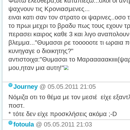
Φωτω ελευθερα,δε καταπιεζω...ολοι οι αντ
ψαχνουν τις Κρονιασμενες...
ειναι κατι σαν τον στρατο οι ψαρινες..οσο
το πρωι μεχρι το βραδυ πως τους εχουν τρ
περασει καιρος καθε 3 και λιγο αναπολουν 
βλεμμα..."Θυμασαι ρε τοοοοοτε τι ωραια 
κυνηγαγε ο διοικητης?"
αντιστοιχα:"Θυμασαι το Μαρααααακιιιι(ψαρι
μου,ηταν μια αυτη!"
Journey
@
05.05.2011 21:05
Νόμιζα οτι το θέμα με τον μεσιέ είχε εξαντ
ποστ.
* τότε δεν είχε προσκλήσεις ακόμα ;-D
fotoula
@
05.05.2011 21:03