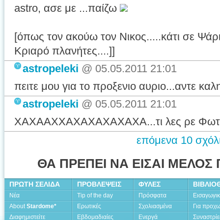
astro, ασε με ...παίζω
[όπως τον ακούω τον Νικος.....κάτι σε Ψάρ
Κριαρό πλανήτες....]]
astropeleki
@
05.05.2011 21:01
πειτε μου για το προξενιο αυριο...αντε κα
astropeleki
@
05.05.2011 21:01
ΧΑΧΑΑΧΧΑΧΑΧΑΧΑΧΑΧΑ...τι λες ρε Φω
επόμενα
10
σχόλ
ΘΑ ΠΡΕΠΕΙ ΝΑ ΕΙΣΑΙ ΜΕΛΟΣ 
ΠΡΩΤΗ ΣΕΛΙΔΑ
ΠΡΟΒΛΕΨΕΙΣ
ΦΥΛΕΣ
ΒΙΒΛΙΟ
Νέα
Tip of the day
Πρόσφατα
Εισαγωγι
About
Stardome*
Ερωτικές
Σχολιασμένα
Για προχ
Διαφημιστείτε
Εβδομαδιαίες
Ενεργά
Συναστρίε