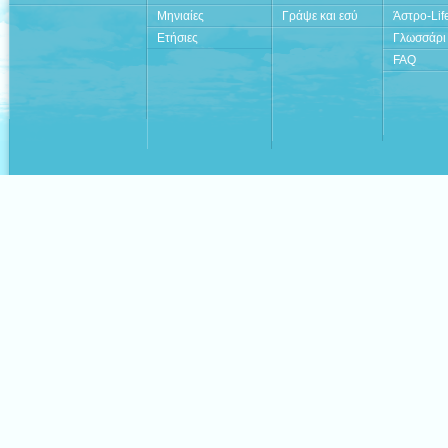
Μηνιαίες
Γράψε και εσύ
Άστρο-Lif
Ετήσιες
Γλωσσάρι
FAQ