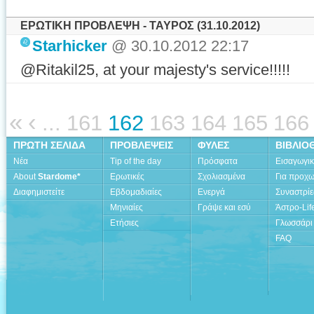
ΕΡΩΤΙΚΗ ΠΡΟΒΛΕΨΗ - ΤΑΥΡΟΣ (31.10.2012)
Starhicker
@ 30.10.2012 22:17
@Ritakil25, at your majesty's service!!!!!
«
‹
...
161
162
163
164
165
166
ΠΡΩΤΗ ΣΕΛΙΔΑ
ΠΡΟΒΛΕΨΕΙΣ
ΦΥΛΕΣ
ΒΙΒΛΙΟ
Νέα
Tip of the day
Πρόσφατα
Εισαγωγι
About
Stardome*
Ερωτικές
Σχολιασμένα
Για προχ
Διαφημιστείτε
Εβδομαδιαίες
Ενεργά
Συναστρίε
Μηνιαίες
Γράψε και εσύ
Άστρο-Lif
Ετήσιες
Γλωσσάρι
FAQ