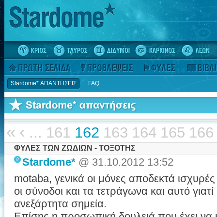
Stardome* ΑΠΑΝΤΗΣΕΙΣ
FAQ
«
‹
...
161
162
163
164
165
166
ΦΥΛΕΣ ΤΩΝ ΖΩΔΙΩΝ - ΤΟΞΟΤΗΣ
Stardome*
@ 31.10.2012 13:52
motaba, γενικά οι μόνες αποδεκτά ισχυρές 
οι σύνοδοι και τα τετράγωνα και αυτό γιατί 
ανεξάρτητα σημεία.
Επίσης η προσωπική δουλειά που έχει να 