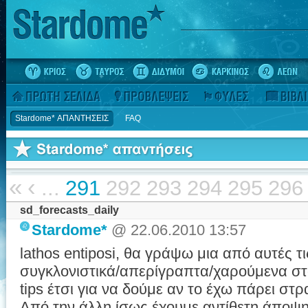
Stardome* ΑΠΑΝΤΗΣΕΙΣ
FAQ
«
‹
...
291
292
293
294
295
296
sd_forecasts_daily
Stardome*
@ 22.06.2010 13:57
lathos entiposi, θα γράψω μια από αυτές τ
συγκλονιστικά/απερίγραπτα/χαρούμενα στ
tips έτσι για να δούμε αν το έχω πάρει στρα
Από την άλλη ίσως έχουμε αντίθετη άποψη γ