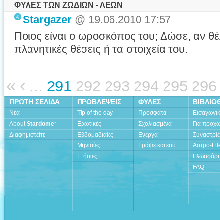
ΦΥΛΕΣ ΤΩΝ ΖΩΔΙΩΝ - ΛΕΩΝ
Stargazer
@ 19.06.2010 17:57
Ποιος είναι ο ωροσκόπος του; Δώσε, αν θέλ
πλανητικές θέσεις ή τα στοιχεία του.
«
‹
...
291
292
293
294
295
296
ΠΡΩΤΗ ΣΕΛΙΔΑ
ΠΡΟΒΛΕΨΕΙΣ
ΦΥΛΕΣ
ΒΙΒΛΙΟ
Νέα
Tip of the day
Πρόσφατα
Εισαγωγι
About
Stardome*
Ερωτικές
Σχολιασμένα
Για προχ
Διαφημιστείτε
Εβδομαδιαίες
Ενεργά
Συναστρίε
Μηνιαίες
Γράψε και εσύ
Άστρο-Lif
Ετήσιες
Γλωσσάρι
FAQ