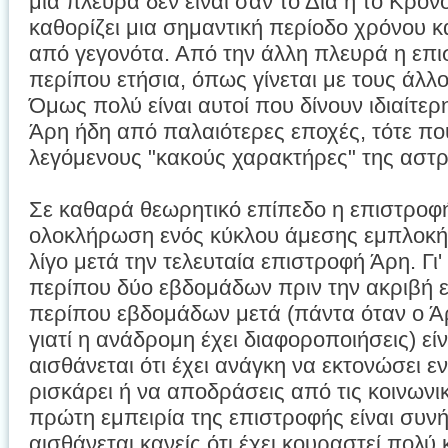
μια πλευρά δεν είναι σαν το Δία ή το Κρό
καθορίζει μια σημαντική περίοδο χρόνου 
από γεγονότα. Από την άλλη πλευρά η επισ
περίπου ετήσια, όπως γίνεται με τους άλ
Όμως πολύ είναι αυτοί που δίνουν ιδιαίτ
Άρη ήδη από παλαιότερες εποχές, τότε π
λεγόμενους "κακούς χαρακτήρες" της αστρ
Σε καθαρά θεωρητικό επίπεδο η επιστροφή
ολοκλήρωση ενός κύκλου άμεσης εμπλοκής 
λίγο μετά την τελευταία επιστροφή Άρη. Γι'
περίπου δύο εβδομάδων πριν την ακριβή 
περίπου εβδομάδων μετά (πάντα όταν ο Άρ
γιατί η ανάδρομη έχει διαφοροποιήσεις) εί
αισθάνεται ότι έχει ανάγκη να εκτονώσει εν
ρισκάρει ή να αποδράσεις από τις κοινωνι
πρώτη εμπειρία της επιστροφής είναι συν
αισθάνεται κανείς ότι έχει κουραστεί πολύ 