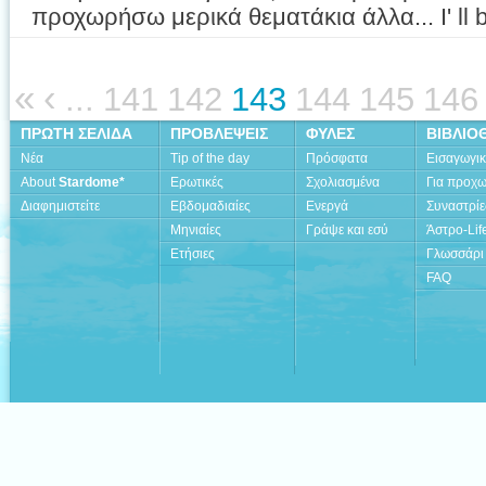
προχωρήσω μερικά θεματάκια άλλα... I' ll
«
‹
...
141
142
143
144
145
146
ΠΡΩΤΗ ΣΕΛΙΔΑ
ΠΡΟΒΛΕΨΕΙΣ
ΦΥΛΕΣ
ΒΙΒΛΙΟ
Νέα
Tip of the day
Πρόσφατα
Εισαγωγι
About
Stardome*
Ερωτικές
Σχολιασμένα
Για προχ
Διαφημιστείτε
Εβδομαδιαίες
Ενεργά
Συναστρίε
Μηνιαίες
Γράψε και εσύ
Άστρο-Lif
Ετήσιες
Γλωσσάρι
FAQ