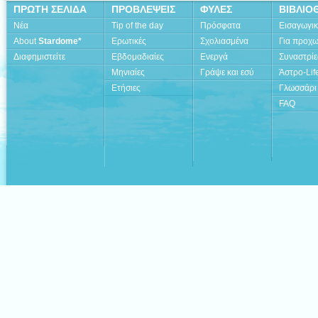
ΠΡΩΤΗ ΣΕΛΙΔΑ
ΠΡΟΒΛΕΨΕΙΣ
ΦΥΛΕΣ
ΒΙΒΛΙΟ
Νέα
Tip of the day
Πρόσφατα
Εισαγωγι
About
Stardome*
Ερωτικές
Σχολιασμένα
Για προχ
Διαφημιστείτε
Εβδομαδιαίες
Ενεργά
Συναστρίε
Μηνιαίες
Γράψε και εσύ
Άστρο-Lif
Ετήσιες
Γλωσσάρι
FAQ