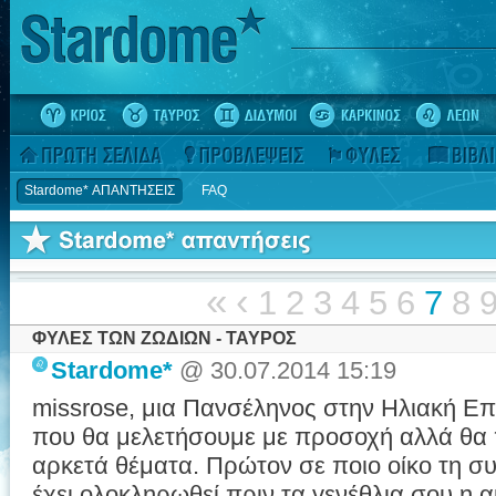
Stardome* ΑΠΑΝΤΗΣΕΙΣ
FAQ
«
‹
1
2
3
4
5
6
7
8
ΦΥΛΕΣ ΤΩΝ ΖΩΔΙΩΝ - ΤΑΥΡΟΣ
Stardome*
@ 30.07.2014 15:19
missrose, μια Πανσέληνος στην Ηλιακή Επι
που θα μελετήσουμε με προσοχή αλλά θα 
αρκετά θέματα. Πρώτον σε ποιο οίκο τη συ
έχει ολοκληρωθεί πριν τα γενέθλια σου η α