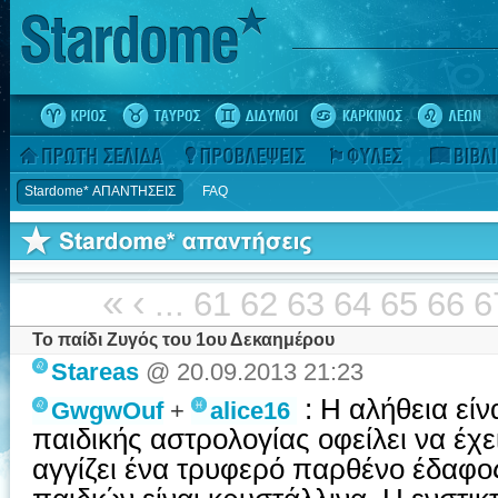
Stardome* ΑΠΑΝΤΗΣΕΙΣ
FAQ
«
‹
...
61
62
63
64
65
66
6
Το παίδι Ζυγός του 1ου Δεκαημέρου
Stareas
@ 20.09.2013 21:23
:
Η αλήθεια είν
GwgwOuf
+
alice16
παιδικής αστρολογίας οφείλει να έχει
αγγίζει ένα τρυφερό παρθένο έδαφο