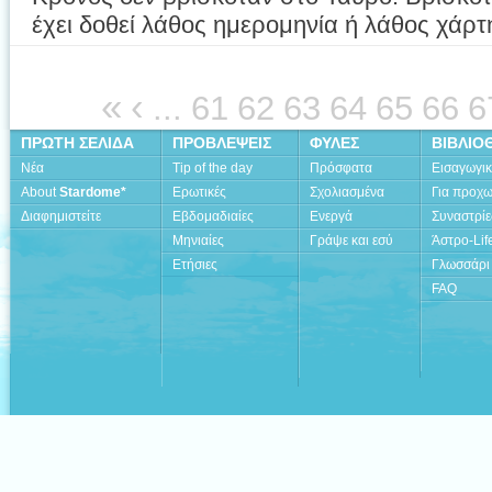
έχει δοθεί λάθος ημερομηνία ή λάθος χάρτη
«
‹
...
61
62
63
64
65
66
6
ΠΡΩΤΗ ΣΕΛΙΔΑ
ΠΡΟΒΛΕΨΕΙΣ
ΦΥΛΕΣ
ΒΙΒΛΙΟ
Νέα
Tip of the day
Πρόσφατα
Εισαγωγι
About
Stardome*
Ερωτικές
Σχολιασμένα
Για προχ
Διαφημιστείτε
Εβδομαδιαίες
Ενεργά
Συναστρίε
Μηνιαίες
Γράψε και εσύ
Άστρο-Lif
Ετήσιες
Γλωσσάρι
FAQ