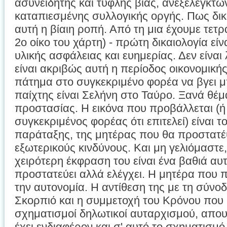
ασυνείδητης και τυφλής βίας, ανεξέλεγκτων
καταπιεσμένης συλλογικής οργής. Πως δικ
αυτή η βίαιη ροπή. Από τη μια έχουμε τετ
2ο οίκο του χάρτη) - πρώτη δικαιολογία εί
υλικής ασφάλειας και ευημερίας. Δεν είναι
είναι ακριβώς αυτή η περίοδος οικονομική
πάτημα στο συγκεκριμένο φορέα να βγει 
παίχτης είναι Σελήνη στο Ταύρο. Ξανά θέμ
προστασίας. Η εικόνα που προβάλλεται (ή
συγκεκριμένος φορέας ότι επιτελεί) είναι 
παράταξης, της μητέρας που θα προστατέψ
εξωτερικούς κινδύνους. Και μη γελιόμαστε
χειρότερη έκφραση του είναι ένα βαθιά αυ
προστατεύει αλλά ελέγχει. Η μητέρα που π
την αυτονομία. Η αντίθεση της με τη σύν
Σκορπιό και η συμμετοχή του Κρόνου που κλ
σχηματισμοί δηλωτικοί αυταρχισμού, απου
έχει ενδιαφέρον και σ' αυτό το σχηματισμ