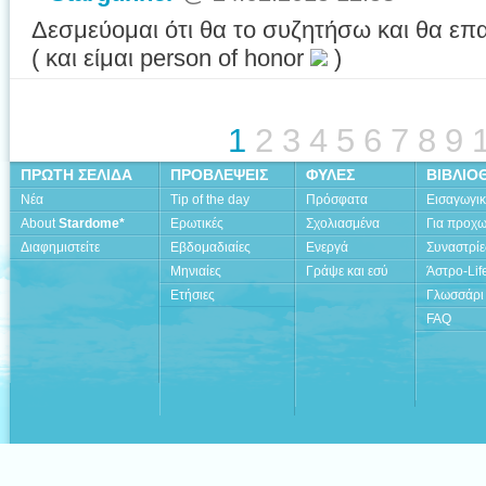
Δεσμεύομαι ότι θα το συζητήσω και θα επ
( και είμαι person of honor
)
1
2
3
4
5
6
7
8
9
ΠΡΩΤΗ ΣΕΛΙΔΑ
ΠΡΟΒΛΕΨΕΙΣ
ΦΥΛΕΣ
ΒΙΒΛΙΟ
Νέα
Tip of the day
Πρόσφατα
Εισαγωγι
About
Stardome*
Ερωτικές
Σχολιασμένα
Για προχ
Διαφημιστείτε
Εβδομαδιαίες
Ενεργά
Συναστρίε
Μηνιαίες
Γράψε και εσύ
Άστρο-Lif
Ετήσιες
Γλωσσάρι
FAQ