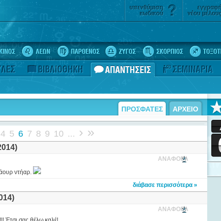
ΠΡΟΣΦΑΤΕΣ
ΑΡΧΕΙΟ
›
»
4
5
6
7
8
9
10
...
014)
ΑΝΑΦΟΡΑ
 άουρ ντήαρ.
διάβασε περισσότερα »
014)
ΑΝΑΦΟΡΑ
! Έτσι σας θέλω καλέ!