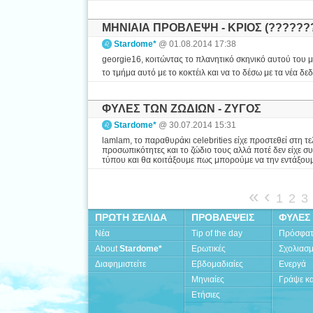
ΜΗΝΙΑΙΑ ΠΡΟΒΛΕΨΗ - ΚΡΙΟΣ (???????
Stardome*
@ 01.08.2014 17:38
georgie16, κοιτώντας το πλανητικό σκηνικό αυτού του μ
το τμήμα αυτό με το κοκτέιλ και να το δέσω με τα νέα 
ΦΥΛΕΣ ΤΩΝ ΖΩΔΙΩΝ - ΖΥΓΟΣ
Stardome*
@ 30.07.2014 15:31
lamlam, το παραθυράκι celebrities είχε προστεθεί στη τ
προσωπικότητες και το ζώδιο τους αλλά ποτέ δεν είχε 
τύπου και θα κοιτάξουμε πως μπορούμε να την εντάξουμ
«
‹
1
2
3
ΠΡΩΤΗ ΣΕΛΙΔΑ
ΠΡΟΒΛΕΨΕΙΣ
ΦΥΛΕΣ
Νέα
Tip of the day
Πρόσφα
About
Stardome*
Ερωτικές
Σχολιασ
Διαφημιστείτε
Εβδομαδιαίες
Ενεργά
Μηνιαίες
Γράψε κα
Ετήσιες