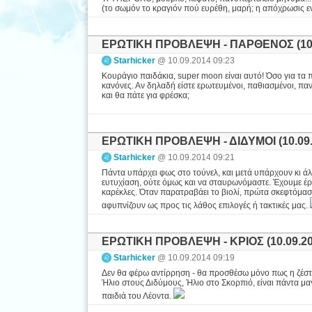
(το σωμόν το κραγιόν πού ευρέθη, μαρή; η απόχρωσις ε
ΕΡΩΤΙΚΗ ΠΡΟΒΛΕΨΗ - ΠΑΡΘΕΝΟΣ (10.
Starhicker
@ 10.09.2014 09:23
Κουράγιο παιδάκια, super moon είναι αυτό! Όσο για τα π
κανόνες. Αν δηλαδή είστε ερωτευμένοι, παθιασμένοι, πα
και θα πάτε για φρέσκα;
ΕΡΩΤΙΚΗ ΠΡΟΒΛΕΨΗ - ΔΙΔΥΜΟΙ (10.09.
Starhicker
@ 10.09.2014 09:21
Πάντα υπάρχει φως στο τούνελ, και μετά υπάρχουν κι άλλα
ευτυχίαση, ούτε όμως και να σταυρωνόμαστε. Έχουμε έρθε
καρέκλες. Όταν παρατραβάει το βιολί, πρώτα σκεφτόμασ
αφυπνίζουν ως προς τις λάθος επιλογές ή τακτικές μας.
ΕΡΩΤΙΚΗ ΠΡΟΒΛΕΨΗ - ΚΡΙΟΣ (10.09.20
Starhicker
@ 10.09.2014 09:19
Δεν θα φέρω αντίρρηση - θα προσθέσω μόνο πως η ζέστη
Ήλιο στους Διδύμους, Ήλιο στο Σκορπιό, είναι πάντα μαγ
παιδιά του Λέοντα.