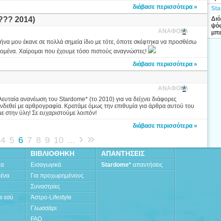
διάβασε περισσότερα »
Sta
?? 2014)
Διό
ψόφ
ΑΝΑΦΟΡΑ
μπε
ήνα μου έκανε σε πολλά σημεία ίδιο με τότε, όποτε σκέφτηκα να προσθέσω
δεδομένα. Χαίρομαι που έχουμε τόσο πιστούς αναγνώστες!
διάβασε περισσότερα »
ΑΝΑΦΟΡΑ
ελευταία ανανέωση του Stardome* (το 2010) για να δείχνει διάφορες
συνδεθεί με αρθρογραφία. Κρατάμε όμως την επιθυμία για άρθρα αυτού του
ε στην ύλη! Σε ευχαριστούμε λοιπόν!
διάβασε περισσότερα »
›
»
4
5
6
7
8
9
10
...
ΒΙΒΛΙΟΘΗΚΗ
ΑΠΑΝΤΗΣΕΙΣ
τα
Εισαγωγικά
Stardome*
απαντήσεις
μένα
Για προχωρημένους
Συναστρίες
ι εσύ
Άστρο-Lifestyle
Γλωσσάρι
FAQ