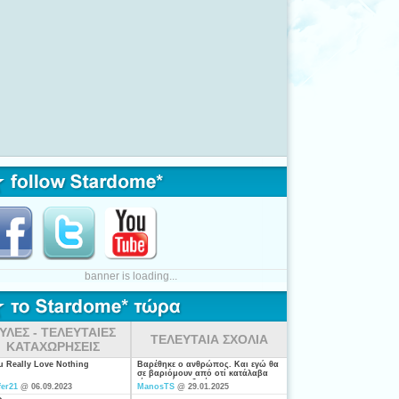
banner is loading...
ΥΛΕΣ - ΤΕΛΕΥΤΑΙΕΣ
ΤΕΛΕΥΤΑΙΑ ΣΧΟΛΙΑ
ΚΑΤΑΧΩΡΗΣΕΙΣ
ou Really Love Nothing
Βαρέθηκε ο ανθρώπος. Και εγώ θα
σε βαριόμουν από οτί κατάλαβα
είσαι από τις ξενέρωτες που
fer21
@ 06.09.2023
ManosTS
@ 29.01.2025
ψάχνουν απλά για "σύζυγο". Η