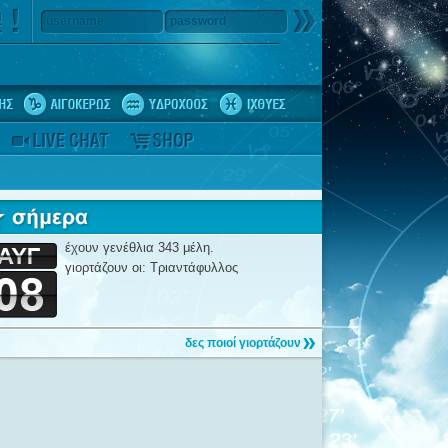
username
password
έχουν γενέθλια 343 μέλη.
γιορτάζουν οι: Τριαντάφυλλος
δες ποιοί γιορτάζουν