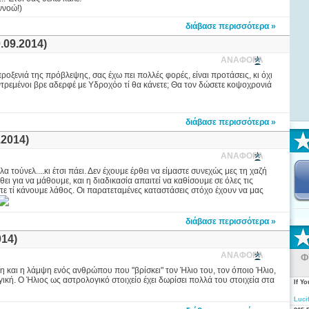
ννοώ!)
διάβασε περισσότερα »
09.2014)
ΑΝΑΦΟΡΑ
ροξενιά της πρόβλεψης, σας έχω πει πολλές φορές, είναι προτάσεις, κι όχι
ντρεμένοι βρε αδερφέ με Υδροχόο τί θα κάνετε; Θα τον δώσετε κοψοχρονιά
διάβασε περισσότερα »
2014)
ΑΝΑΦΟΡΑ
 τούνελ....κι έτσι πάει. Δεν έχουμε έρθει να είμαστε συνεχώς μες τη χαζή
ι για να μάθουμε, και η διαδικασία απαιτεί να καθίσουμε σε όλες τις
τε τί κάνουμε λάθος. Οι παρατεταμένες καταστάσεις στόχο έχουν να μας
διάβασε περισσότερα »
14)
ΑΝΑΦΟΡΑ
Φ
 και η λάμψη ενός ανθρώπου που "βρίσκει" τον Ήλιο του, τον όποιο Ήλιο,
ική. Ο Ήλιος ως αστρολογικό στοιχείο έχει δωρίσει πολλά του στοιχεία στα
If Y
Luci