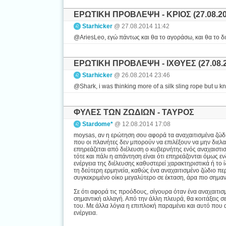
ΕΡΩΤΙΚΗ ΠΡΟΒΛΕΨΗ - ΚΡΙΟΣ (27.08.20
Starhicker
@ 27.08.2014 11:42
@AriesLeo, εγώ πάντως και θα το αγοράσω, και θα το δι
ΕΡΩΤΙΚΗ ΠΡΟΒΛΕΨΗ - ΙΧΘΥΕΣ (27.08.2
Starhicker
@ 26.08.2014 23:46
@Shark, i was thinking more of a silk sling rope but u kn
ΦΥΛΕΣ ΤΩΝ ΖΩΔΙΩΝ - ΤΑΥΡΟΣ
Stardome*
@ 12.08.2014 17:08
moysas, αν η ερώτηση σου αφορά τα αναχαιτισμένα ζώδια
που οι πλανήτες δεν μπορούν να επιλέξουν να μην διελ
επηρεάζεται από διέλευση ο κυβερνήτης ενός αναχαιστισ
τότε και πάλι η απάντηση είναι ότι επηρεάζονται όμως ε
ενέργεια της διέλευσης καθυστερεί χαρακτηριστικά ή το
τη δεύτερη ερμηνεία, καθώς ένα αναχαιτισμένο ζώδιο πε
συγκεκριμένο οίκο μεγαλύτερο σε έκταση, άρα πιο σημαντ
Σε ότι αφορά τις προόδους, σίγουρα όταν ένα αναχαιτι
σημαντική αλλαγή. Από την άλλη πλευρά, θα κοιτάξεις 
του. Με άλλα λόγια η επιπλοκή παραμένει και αυτό που 
ενέργεια.