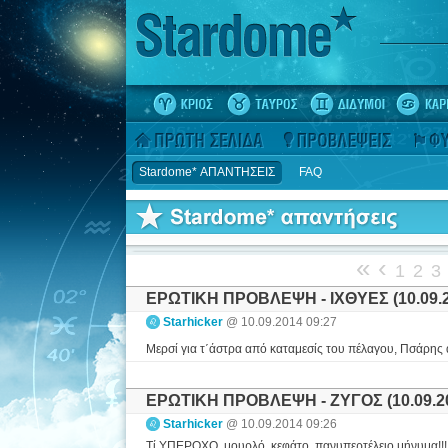
Stardome* ΑΠΑΝΤΗΣΕΙΣ
FAQ
«
‹
1
2
3
ΕΡΩΤΙΚΗ ΠΡΟΒΛΕΨΗ - ΙΧΘΥΕΣ (10.09.2
Starhicker
@ 10.09.2014 09:27
Μερσί για τ΄άστρα από καταμεσίς του πέλαγου, Πσάρης
ΕΡΩΤΙΚΗ ΠΡΟΒΛΕΨΗ - ΖΥΓΟΣ (10.09.2
Starhicker
@ 10.09.2014 09:26
Τί ΥΠΕΡΟΧΟ, μουρλό, κεφάτο, πανυπερτέλειο μήνυμα!!!!!