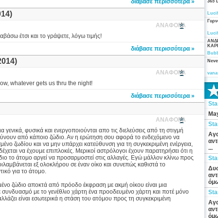
διάβασε περισσότερα »
365 
14)
Luci
Γυρν
ΑΝΑΦΟΡΑ
Luci
αβάσω έτσι και το γράψετε, λόγω τιμής!
ΑΝΔ
ΚΑΡ
διάβασε περισσότερα »
Bubb
014)
Neve
ΑΝΑΦΟΡΑ
vana
ow, whatever gets us thru the night!
διάβασε περισσότερα »
St
May
ΑΝΑΦΟΡΑ
St
 γενικά, φυσικά και ενεργοποιούνται απο τις διελεύσεις από τη στιγμή
Αγα
αύνουν από κάποιο ζώδιο. Αν η ερώτηση σου αφορά το ενδεχόμενο να
αντ
μένο ζωδίου και να μην υπάρχει κατεύθυνση για τη συγκεκριμένη ενέργεια,
...
νδέχεται να έχουμε επιπλοκές. Μερικοί αστρόλογοι έχουν παρατηρήσει ότι η
 ίδιο το άτομο αργεί να προσαρμοστεί στις αλλαγές. Εγώ μάλλον κλίνω προς
St
ριλαμβάνεται εξ ολοκλήρου σε έναν οίκο και συνεπώς καθιστά το
Δυσ
ικό για το άτομο.
αντ
όμω
σμένο ζώδιο αποκτά από πρόοδο έκφραση με ακμή οίκου είναι μια
σε συνδυασμό με το γενέθλιο χάρτη ένα προοδευμένο χάρτη και ποτέ μόνο
St
αλλάζει είναι εσωτερικά η στάση του ατόμου προς τη συγκεκριμένη
Αγα
αντ
όμω