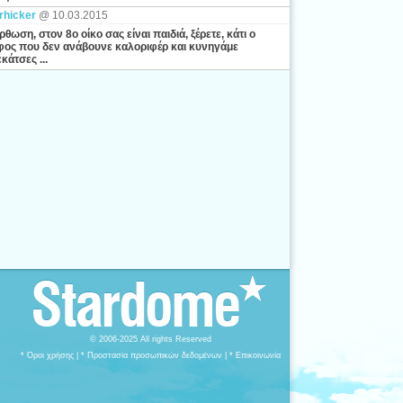
rhicker
@ 10.03.2015
ρθωση, στον 8ο οίκο σας είναι παιδιά, ξέρετε, κάτι ο
ος που δεν ανάβουνε καλοριφέρ και κυνηγάμε
κάτσες ...
© 2006-2025 All rights Reserved
* Όροι χρήσης
|
* Προστασία προσωπικών δεδομένων
|
* Επικοινωνία