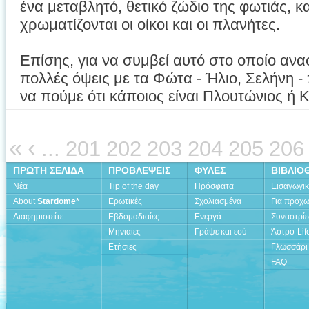
ένα μεταβλητό, θετικό ζώδιο της φωτιάς, κα
χρωματίζονται οι οίκοι και οι πλανήτες.
Επίσης, για να συμβεί αυτό στο οποίο ανα
πολλές όψεις με τα Φώτα - Ήλιο, Σελήνη 
να πούμε ότι κάποιος είναι Πλουτώνιος ή 
«
‹
...
201
202
203
204
205
206
ΠΡΩΤΗ ΣΕΛΙΔΑ
ΠΡΟΒΛΕΨΕΙΣ
ΦΥΛΕΣ
ΒΙΒΛΙΟ
Νέα
Tip of the day
Πρόσφατα
Εισαγωγι
About
Stardome*
Ερωτικές
Σχολιασμένα
Για προχ
Διαφημιστείτε
Εβδομαδιαίες
Ενεργά
Συναστρίε
Μηνιαίες
Γράψε και εσύ
Άστρο-Lif
Ετήσιες
Γλωσσάρι
FAQ