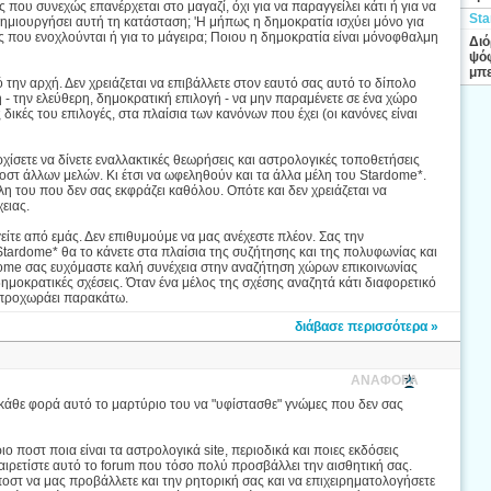
 που συνεχώς επανέρχεται στο μαγαζί, όχι για να παραγγείλει κάτι ή για να
Sta
 δημιουργήσει αυτή τη κατάσταση; 'Η μήπως η δημοκρατία ισχύει μόνο για
ες που ενοχλούνται ή για το μάγειρα; Ποιου η δημοκρατία είναι μόνοφθαλμη
Διό
ψόφ
μπε
την αρχή. Δεν χρειάζεται να επιβάλλετε στον εαυτό σας αυτό το δίπολο
γή - την ελεύθερη, δημοκρατική επιλογή - να μην παραμένετε σε ένα χώρο
 δικές του επιλογές, στα πλαίσια των κανόνων που έχει (οι κανόνες είναι
ρχίσετε να δίνετε εναλλακτικές θεωρήσεις και αστρολογικές τοποθετήσεις
 ποστ άλλων μελών. Κι έτσι να ωφεληθούν και τα άλλα μέλη του Stardome*.
λη του που δεν σας εκφράζει καθόλου. Οπότε και δεν χρειάζεται να
ειας.
ίτε από εμάς. Δεν επιθυμούμε να μας ανέχεστε πλέον. Σας την
 Stardome* θα το κάνετε στα πλαίσια της συζήτησης και της πολυφωνίας και
ardome σας ευχόμαστε καλή συνέχεια στην αναζήτηση χώρων επικοινωνίας
δημοκρατικές σχέσεις. Όταν ένα μέλος της σχέσης αναζητά κάτι διαφορετικό
 προχωράει παρακάτω.
διάβασε περισσότερα »
ΑΝΑΦΟΡΑ
 κάθε φορά αυτό το μαρτύριο του να "υφίστασθε" γνώμες που δεν σας
 ποστ ποια είναι τα αστρολογικά site, περιοδικά και ποιες εκδόσεις
χαιρετίστε αυτό το forum που τόσο πολύ προσβάλλει την αισθητική σας.
οστ να μας προβάλλετε και την ρητορική σας και να επιχειρηματολογήσετε