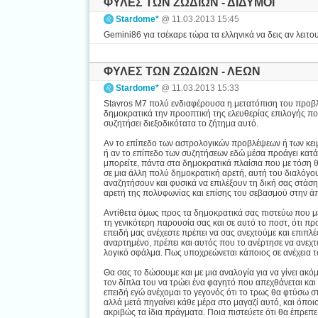
ΦΥΛΕΣ ΤΩΝ ΖΩΔΙΩΝ - ΔΙΔΥΜΟΙ
Stardome*
@ 11.03.2013 15:45
Gemini86 για τσέκαρε τώρα τα ελληνικά να δεις αν λειτο
ΦΥΛΕΣ ΤΩΝ ΖΩΔΙΩΝ - ΛΕΩΝ
Stardome*
@ 11.03.2013 15:33
Stavros M7 πολύ ενδιαφέρουσα η μετατόπιση του προβλ
δημοκρατικά την προοπτική της ελευθερίας επιλογής που
συζητήσει διεξοδικότατα το ζήτημα αυτό.
Αν το επίπεδο των αστρολογικών προβλέψεων ή των κειμ
ή αν το επίπεδο των συζητήσεων εδώ μέσα προάγει κατά 
μπορείτε, πάντα στα δημοκρατικά πλαίσια που με τόση θ
σε μια άλλη πολύ δημοκρατική αρετή, αυτή του διαλόγου 
αναζητήσουν και φυσικά να επιλέξουν τη δική σας στάση
αρετή της πολυφωνίας και επίσης του σεβασμού στην άπ
Αντίθετα όμως προς τα δημοκρατικά σας πιστεύω που 
τη γενικότερη παρουσία σας και σε αυτό το ποστ, ότι προτ
επειδή μας ανέχεστε πρέπει να σας ανεχτούμε και επιπλέ
αναρτημένο, πρέπει και αυτός που το ανέρτησε να ανεχτε
λογικό σφάλμα. Πως υποχρεώνεται κάποιος σε ανέχεια τω
Θα σας το δώσουμε και με μια αναλογία για να γίνει ακόμ
τον δίπλα του να τρώει ένα φαγητό που απεχθάνεται και
επειδή εγώ ανέχομαι το γεγονός ότι το τρως θα φτύσω στο
αλλά μετά πηγαίνει κάθε μέρα στο μαγαζί αυτό, και όποι
ακριβώς τα ίδια πράγματα. Ποια πιστεύετε ότι θα έπρεπ