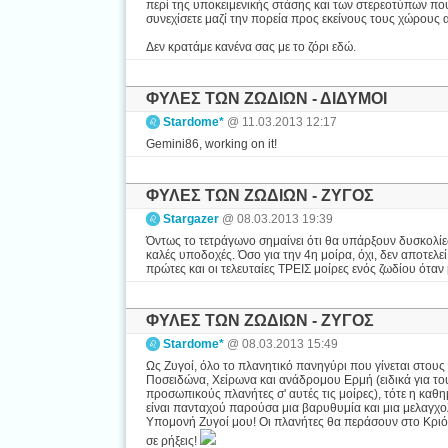
περί της υποκειμενικής στάσης και των στερεοτύπων που
συνεχίσετε μαζί την πορεία προς εκείνους τους χώρους
Δεν κρατάμε κανένα σας με το ζόρι εδώ.
ΦΥΛΕΣ ΤΩΝ ΖΩΔΙΩΝ - ΔΙΔΥΜΟΙ
Stardome*
@ 11.03.2013 12:17
Gemini86, working on it!
ΦΥΛΕΣ ΤΩΝ ΖΩΔΙΩΝ - ΖΥΓΟΣ
Stargazer
@ 08.03.2013 19:39
Όντως το τετράγωνο σημαίνει ότι θα υπάρξουν δυσκολίες
καλές υποδοχές. Όσο για την 4η μοίρα, όχι, δεν αποτελ
πρώτες και οι τελευταίες ΤΡΕΙΣ μοίρες ενός ζωδίου ότα
ΦΥΛΕΣ ΤΩΝ ΖΩΔΙΩΝ - ΖΥΓΟΣ
Stardome*
@ 08.03.2013 15:49
Ως Ζυγοί, όλο το πλανητικό πανηγύρι που γίνεται στους 
Ποσειδώνα, Χείρωνα και ανάδρομου Ερμή (ειδικά για το
προσωπικούς πλανήτες σ' αυτές τις μοίρες), τότε η καθημ
είναι πανταχού παρούσα μια βαρυθυμία και μια μελαγχολία
Υπομονή Ζυγοί μου! Οι πλανήτες θα περάσουν στο Κριό σύντ
σε ρήξεις!