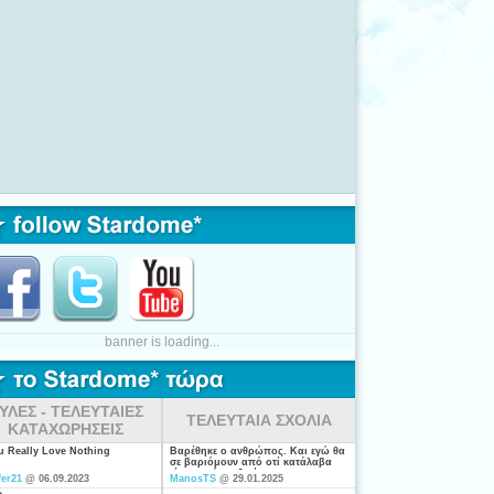
banner is loading...
ΥΛΕΣ - ΤΕΛΕΥΤΑΙΕΣ
ΤΕΛΕΥΤΑΙΑ ΣΧΟΛΙΑ
ΚΑΤΑΧΩΡΗΣΕΙΣ
ou Really Love Nothing
Βαρέθηκε ο ανθρώπος. Και εγώ θα
σε βαριόμουν από οτί κατάλαβα
είσαι από τις ξενέρωτες που
fer21
@ 06.09.2023
ManosTS
@ 29.01.2025
ψάχνουν απλά για "σύζυγο". Η