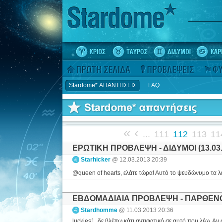
Stardome* ΑΠΑΝΤΗΣΕΙΣ
FAQ
«
‹
...
111
112
113
11
ΕΡΩΤΙΚΗ ΠΡΟΒΛΕΨΗ - ΔΙΔΥΜΟΙ (13.03.
Starhicker
@ 12.03.2013 20:39
@queen of hearts, ελάτε τώρα! Αυτό το ψευδώνυμο τα λ
ΕΒΔΟΜΑΔΙΑΙΑ ΠΡΟΒΛΕΨΗ - ΠΑΡΘΕΝΟΣ 
Stardhomme
@ 11.03.2013 20:36
luckies1, δε βλέπω κάτι αντιφατικό σε αυτό που λέω. Αν 