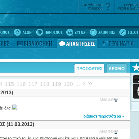
ΠΡΟΣΦΑΤΕΣ
ΑΡΧΕΙΟ
›
»
4
115
116
117
118
119
120
...
2013)
ΑΝΑΦΟΡΑ
έει όλα!
διάβασε περισσότερα »
(11.03.2013)
ΑΝΑΦΟΡΑ
στον ερωτικό τομέα, μία επιστροφή δεν έχει και μεταμέλεια ή διάθεση για