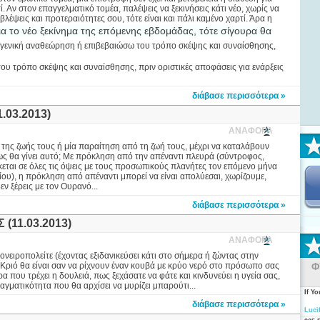
. Αν στον επαγγελματικό τομέα, παλέψεις να ξεκινήσεις κάτι νέο, χωρίς να
βλέψεις και προτεραιότητες σου, τότε είναι και πάλι καμένο χαρτί. Άρα η
α το νέο ξεκίνημα της επόμενης εβδομάδας, τότε σίγουρα θα
ια γενική αναθεώρηση ή επιβεβαιώσω του τρόπο σκέψης και συναίσθησης,
του τρόπο σκέψης και συναίσθησης, πριν οριστικές αποφάσεις για ενάρξεις
διάβασε περισσότερα »
03.2013)
ΑΝΑΦΟΡΑ
η της ζωής τους ή μία παραίτηση από τη ζωή τους, μέχρι να καταλάβουν
ως θα γίνει αυτό; Με πρόκληση από την απέναντι πλευρά (σύντροφος,
κεται σε όλες τις όψεις με τους προσωπικούς πλανήτες τον επόμενο μήνα
ου), η πρόκληση από απέναντι μπορεί να είναι απολύεσαι, χωρίζουμε,
ν ξέρεις με τον Ουρανό...
διάβασε περισσότερα »
11.03.2013)
ΑΝΑΦΟΡΑ
νειροπολείτε (έχοντας εξιδανικεύσει κάτι στο σήμερα ή ζώντας στην
 Κριό θα είναι σαν να ρίχνουν έναν κουβά με κρύο νερό στο πρόσωπο σας
Φ
α που τρέχει η δουλειά, πως ξεχάσατε να φάτε και κινδυνεύει η υγεία σας,
αγματικότητα που θα αρχίσει να μυρίζει μπαρούτι...
If Y
διάβασε περισσότερα »
Luci