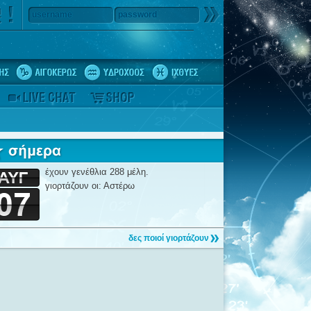
username
password
έχουν γενέθλια 288 μέλη.
γιορτάζουν οι: Αστέρω
δες ποιοί γιορτάζουν