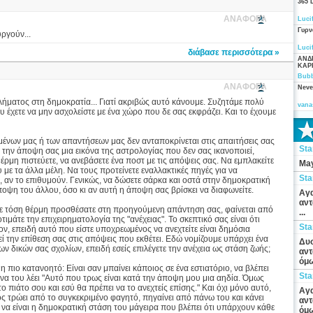
365 
ΑΝΑΦΟΡΑ
Luci
Γυρν
υργούν...
Luci
διάβασε περισσότερα »
ΑΝΔ
ΚΑΡ
Bubb
ΑΝΑΦΟΡΑ
Neve
ήματος στη δημοκρατία... Γιατί ακριβώς αυτό κάνουμε. Συζητάμε πολύ
vana
 έχετε να μην ασχολείστε με ένα χώρο που δε σας εκφράζει. Και το έχουμε
ένων μας ή των απαντήσεων μας δεν ανταποκρίνεται στις απαιτήσεις σας
St
την άποψη σας μια εικόνα της αστρολογίας που δεν σας ικανοποιεί,
έρμη πιστεύετε, να ανεβάσετε ένα ποστ με τις απόψεις σας. Να εμπλακείτε
May
με τα άλλα μέλη. Να τους προτείνετε εναλλακτικές πηγές για να
St
, αν το επιθυμούν. Γενικώς, να δώσετε σάρκα και οστά στην δημοκρατική
οψη του άλλου, όσο κι αν αυτή η άποψη σας βρίσκει να διαφωνείτε.
Αγα
αντ
με τόση θέρμη προσθέσατε στη προηγούμενη απάντηση σας, φαίνεται από
...
ιμάτε την επιχειρηματολογία της "ανέχειας". Το σκεπτικό σας είναι ότι
St
ον, επειδή αυτό που είστε υποχρεωμένος να ανεχτείτε είναι δημόσια
ί την επίθεση σας στις απόψεις που εκθέτει. Εδώ νομίζουμε υπάρχει ένα
Δυσ
ν δικών σας σχολίων, επειδή εσείς επιλέγετε την ανέχεια ως στάση ζωής;
αντ
όμω
η πιο κατανοητό: Είναι σαν μπαίνει κάποιος σε ένα εστιατόριο, να βλέπει
St
 να του λέει "Αυτό που τρως είναι κατά την άποψη μου μια αηδία. Όμως
 πιάτο σου και εσύ θα πρέπει να το ανεχτείς επίσης." Και όχι μόνο αυτό,
Αγα
ος τρώει από το συγκεκριμένο φαγητό, πηγαίνει από πάνω του και κάνει
αντ
ε να είναι η δημοκρατική στάση του μάγειρα που βλέπει ότι υπάρχουν κάθε
όμω