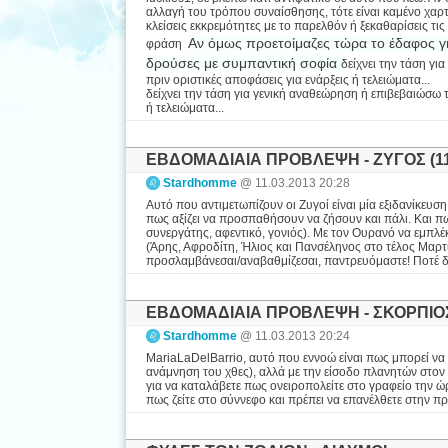
αλλαγή του τρόπου συναίσθησης, τότε είναι καμένο χαρτί
κλείσεις εκκρεμότητες με το παρελθόν ή ξεκαθαρίσεις τις 
Αν όμως προετοίμαζες τώρα το έδαφος γι
φράση
δρούσες με συμπαντική σοφία
δείχνει την τάση γ
πριν οριστικές αποφάσεις για ενάρξεις ή τελειώματα...
δείχνει την τάση για γενική αναθεώρηση ή επιβεβαιώσω 
ή τελειώματα...
ΕΒΔΟΜΑΔΙΑΙΑ ΠΡΟΒΛΕΨΗ - ΖΥΓΟΣ (11.
Stardhomme
@ 11.03.2013 20:28
Αυτό που αντιμετωπίζουν οι Ζυγοί είναι μία εξιδανίκευσ
πως αξίζει να προσπαθήσουν να ζήσουν και πάλι. Και π
συνεργάτης, αφεντικό, γονιός). Με τον Ουρανό να εμπλέ
(Άρης, Αφροδίτη, Ήλιος και Πανσέληνος στο τέλος Μαρτί
προσλαμβάνεσαι/αναβαθμίζεσαι, παντρευόμαστε! Ποτέ δε
ΕΒΔΟΜΑΔΙΑΙΑ ΠΡΟΒΛΕΨΗ - ΣΚΟΡΠΙΟΣ (
Stardhomme
@ 11.03.2013 20:24
MariaLaDelBarrio, αυτό που εννοώ είναι πως μπορεί να ο
ανάμνηση του χθες), αλλά με την είσοδο πλανητών στον
για να καταλάβετε πως ονειροπολείτε στο γραφείο την ώρ
πως ζείτε στο σύννεφο και πρέπει να επανέλθετε στην πρ