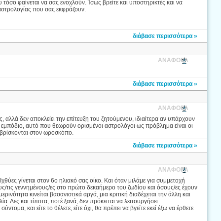
 τόσο φαίνεται να σας ενοχλούν. Ίσως βρείτε και υποστηρικτές και να
 αστρολογίας που σας εκφράζουν.
διάβασε περισσότερα »
ΑΝΑΦΟΡΑ
διάβασε περισσότερα »
ΑΝΑΦΟΡΑ
, αλλά δεν αποκλείει την επίτευξη του ζητούμενου, ιδιαίτερα αν υπάρχουν
εί εμπόδιο, αυτό που θεωρούν ορισμένοι αστρολόγοι ως πρόβλημα είναι οι
ν βρίσκονται στον ωροσκόπο.
διάβασε περισσότερα »
ΑΝΑΦΟΡΑ
Ιχθύες γίνεται στον 6ο ηλιακό σας οίκο. Και όταν μιλάμε για συμμετοχή
υς/τις γεννημένους/ες στο πρώτο δεκαήμερο του ζωδίου και όσους/ες έχουν
ερινότητα κινείται βασανιστικά αργά, μια κριτική διαδέχεται την άλλη και
. Λες και τίποτα, ποτέ ξανά, δεν πρόκειται να λειτουργήσει...
ομα, και είτε το θέλετε, είτε όχι, θα πρέπει να βγείτε εκεί έξω να έρθετε