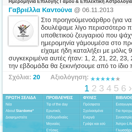
Ημερομηνία Επιλογής Γάμου & Επιλεκτική Αστρολογία
Γαβριέλλα Καντούνα
@ 06.11.2013
Στο προηγούμενοάρθρο (για να 
δουλέψαμε λίγο περισσότερο 
υποθετικού ζευγαριού που ψάχνε
ημερομηνία γάμουμέσα στο πρώ
είχαμε ήδη καταλήξει με μόλις 
συγκεκριμένα αυτές ήταν: 1, 2, 21, 22, 23,
την εβδομάδα θα ξεκινήσουμε από το ίδιο 
Σχόλια:
20
Αξιολόγηση:
›
1
2
3
4
5
6
ΠΡΩΤΗ ΣΕΛΙΔΑ
ΠΡΟΒΛΕΨΕΙΣ
ΦΥΛΕΣ
ΒΙΒΛΙΟ
Νέα
Tip of the day
Πρόσφατα
Εισαγωγι
About
Stardome*
Ερωτικές
Σχολιασμένα
Για προχ
Διαφημιστείτε
Εβδομαδιαίες
Ενεργά
Συναστρίε
Μηνιαίες
Γράψε και εσύ
Άστρο-Lif
Ετήσιες
Γλωσσάρι