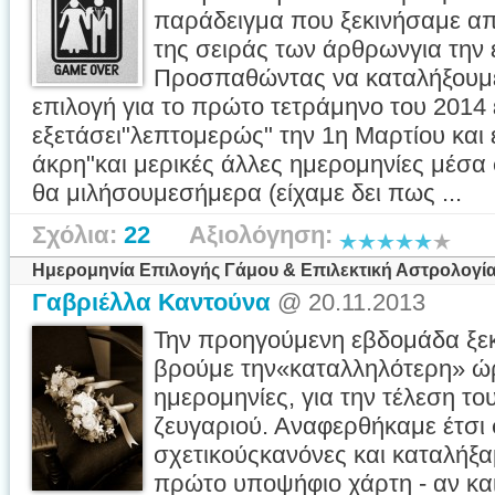
παράδειγμα που ξεκινήσαμε απ
της σειράς των άρθρωνγια την
Προσπαθώντας να καταλήξουμε
επιλογή για το πρώτο τετράμηνο του 2014 
εξετάσει"λεπτομερώς" την 1η Μαρτίου και 
άκρη"και μερικές άλλες ημερομηνίες μέσα σ
θα μιλήσουμεσήμερα (είχαμε δει πως ...
Σχόλια:
22
Αξιολόγηση:
Ημερομηνία Επιλογής Γάμου & Επιλεκτική Αστρολογία
Γαβριέλλα Καντούνα
@ 20.11.2013
Την προηγούμενη εβδομάδα ξε
βρούμε την«καταλληλότερη» ώρ
ημερομηνίες, για την τέλεση τ
ζευγαριού. Αναφερθήκαμε έτσι
σχετικούςκανόνες και καταλήξ
πρώτο υποψήφιο χάρτη - αν και