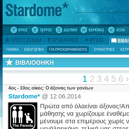
ΓΕΝΙΚΑ
ΕΙΣΑΓΩΓΙΚΑ
ΓΙΑ ΠΡΟΧΩΡΗΜΕΝΟΥΣ
ΣΥΝΑΣΤΡΙΕΣ
ΑΣΤΡ
›
1
2
3
4
5
6
4ος - 10ος οίκος: Ο άξονας των γονέων
Stardome*
@ 12.06.2014
Πρώτα από όλαείναι άξονας!Απο
μάθησης να χωρίζουμε έναθέμα
μένουμε στα επιμέρους χωρίς 
μεγάληεικόνα, τελικά μας στερεί