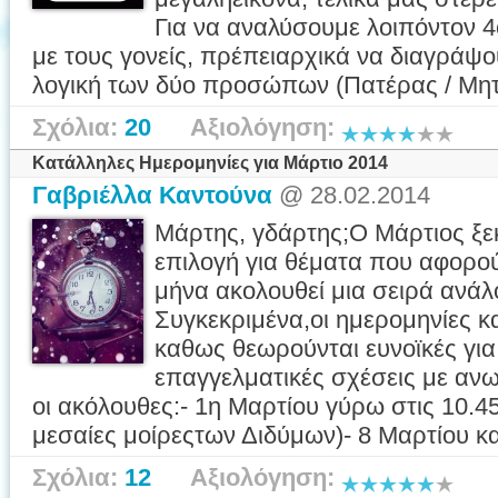
Για να αναλύσουμε λοιπόντον 4
με τους γονείς, πρέπειαρχικά να διαγράψ
λογική των δύο προσώπων (Πατέρας / Μητέ
Σχόλια:
20
Αξιολόγηση:
Κατάλληλες Ημερομηνίες για Μάρτιο 2014
Γαβριέλλα Καντούνα
@ 28.02.2014
Μάρτης, γδάρτης;Ο Μάρτιος ξεκ
επιλογή για θέματα που αφορού
μήνα ακολουθεί μια σειρά ανά
Συγκεκριμένα,οι ημερομηνίες κ
καθως θεωρούνται ευνοϊκές για
επαγγελματικές σχέσεις με ανωτ
οι ακόλουθες:- 1η Μαρτίου γύρω στις 10.
μεσαίες μοίρεςτων Διδύμων)- 8 Μαρτίου κατ
Σχόλια:
12
Αξιολόγηση: