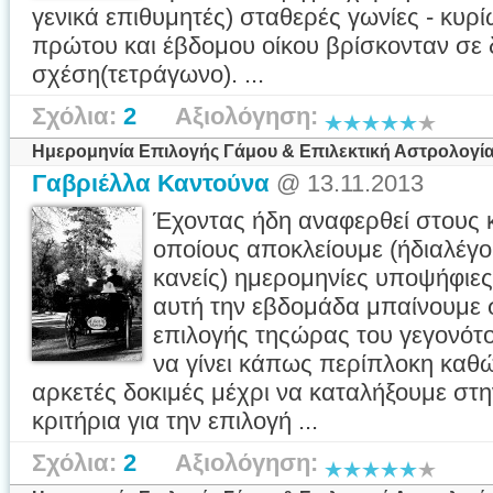
γενικά επιθυμητές) σταθερές γωνίες - κυρί
πρώτου και έβδομου οίκου βρίσκονταν σε 
σχέση(τετράγωνο). ...
Σχόλια:
2
Αξιολόγηση:
Ημερομηνία Επιλογής Γάμου & Επιλεκτική Αστρολογία
Γαβριέλλα Καντούνα
@ 13.11.2013
Έχοντας ήδη αναφερθεί στους 
οποίους αποκλείουμε (ήδιαλέγου
κανείς) ημερομηνίες υποψήφιες
αυτή την εβδομάδα μπαίνουμε σ
επιλογής τηςώρας του γεγονότο
να γίνει κάπως περίπλοκη καθ
αρκετές δοκιμές μέχρι να καταλήξουμε στ
κριτήρια για την επιλογή ...
Σχόλια:
2
Αξιολόγηση: