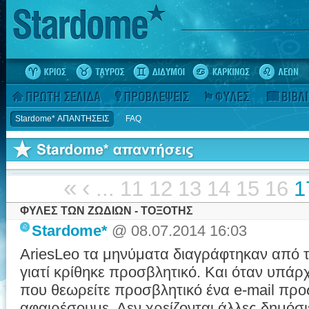
Stardome* ΑΠΑΝΤΗΣΕΙΣ
FAQ
«
‹
...
11
12
13
14
15
16
1
ΦΥΛΕΣ ΤΩΝ ΖΩΔΙΩΝ - ΤΟΞΟΤΗΣ
Stardome*
@ 08.07.2014 16:03
AriesLeo τα μηνύματα διαγράφτηκαν από τ
γιατί κρίθηκε προσβλητικό. Και όταν υπάρ
που θεωρείτε προσβλητικό ένα e-mail προς
αφαιρέσουμε. Δεν χρείζονται άλλες δημόσι