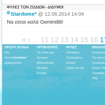
ΦΥΛΕΣ ΤΩΝ ΖΩΔΙΩΝ - ΔΙΔΥΜΟΙ
Stardome*
@ 12.06.2014 14:04
Να είσαι καλά Gemini86!
«
‹
...
11
12
13
14
15
16
1
ΠΡΩΤΗ ΣΕΛΙΔΑ
ΠΡΟΒΛΕΨΕΙΣ
ΦΥΛΕΣ
ΒΙΒΛΙΟ
Νέα
Tip of the day
Πρόσφατα
Εισαγωγι
About
Stardome*
Ερωτικές
Σχολιασμένα
Για προχ
Διαφημιστείτε
Εβδομαδιαίες
Ενεργά
Συναστρίε
Μηνιαίες
Γράψε και εσύ
Άστρο-Lif
Ετήσιες
Γλωσσάρι
FAQ