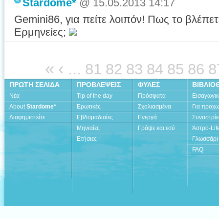
Stardome*
@ 15.05.2013 14:17
Gemini86, για πείτε λοιπόν! Πως το βλέπε
Ερμηνείες;
«
‹
...
81
82
83
84
85
86
8
ΠΡΩΤΗ ΣΕΛΙΔΑ
ΠΡΟΒΛΕΨΕΙΣ
ΦΥΛΕΣ
ΒΙΒΛΙΟ
Νέα
Tip of the day
Πρόσφατα
Εισαγωγι
About
Stardome*
Ερωτικές
Σχολιασμένα
Για προχ
Διαφημιστείτε
Εβδομαδιαίες
Ενεργά
Συναστρίε
Μηνιαίες
Γράψε και εσύ
Άστρο-Lif
Ετήσιες
Γλωσσάρι
FAQ