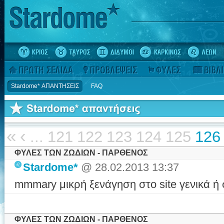
Stardome* ΑΠΑΝΤΗΣΕΙΣ
FAQ
«
‹
...
121
122
123
124
125
126
ΦΥΛΕΣ ΤΩΝ ΖΩΔΙΩΝ - ΠΑΡΘΕΝΟΣ
Stardome*
@ 28.02.2013 13:37
mmmary μικρή ξενάγηση στο site γενικά ή σ
ΦΥΛΕΣ ΤΩΝ ΖΩΔΙΩΝ - ΠΑΡΘΕΝΟΣ