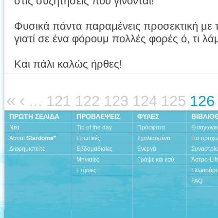
στις συζητήσεις που γίνονται!
Φυσικά πάντα παραμένεις προσεκτική με
γιατί σε ένα φόρουμ πολλές φορές ό, τι λά
Και πάλι καλώς ήρθες!
«
‹
...
121
122
123
124
125
126
ΠΡΩΤΗ ΣΕΛΙΔΑ
ΠΡΟΒΛΕΨΕΙΣ
ΦΥΛΕΣ
ΒΙΒΛΙΟ
Νέα
Tip of the day
Πρόσφατα
Εισαγωγι
About
Stardome*
Ερωτικές
Σχολιασμένα
Για προχ
Διαφημιστείτε
Εβδομαδιαίες
Ενεργά
Συναστρίε
Μηνιαίες
Γράψε και εσύ
Άστρο-Lif
Ετήσιες
Γλωσσάρι
FAQ