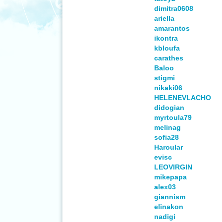
dimitra0608
ariella
amarantos
ikontra
kbloufa
carathes
Baloo
stigmi
nikaki06
HELENEVLACHO
didogian
myrtoula79
melinag
sofia28
Haroular
evisc
LEOVIRGIN
mikepapa
alex03
giannism
elinakon
nadigi