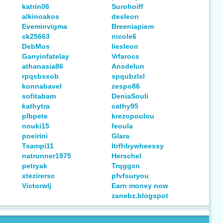
katrin06
Surohoiff
alkinoakos
desleon
Eveminvigma
Breeniapiem
ck25663
nicole6
DebMos
liesleon
Ganyinfatelay
Vrfarocs
athanasia86
Ansdelun
rpqsbsxob
spqubzlxl
konnabavel
zespo86
sofitabam
DeniaSouli
kathytra
cathy95
plbpete
krezopoulou
nouki15
feoula
poeirini
Glara
Tsampi11
ltrfhbywheessy
natrunner1975
Herschel
petryak
Trqggxn
xtezirersc
pfvfsuryou
Victorwlj
Earn money now
zanebz.blogspot