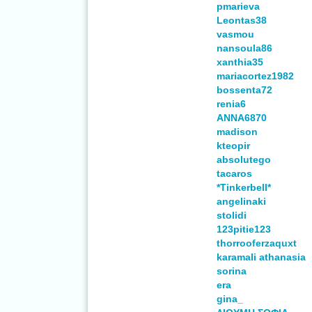
pmarieva
Leontas38
vasmou
nansoula86
xanthia35
mariacortez1982
bossenta72
renia6
ANNA6870
madison
kteopir
absolutego
tacaros
*Tinkerbell*
angelinaki
stolidi
123pitie123
thorrooferzaquxt
karamali athanasia
sorina
era
gina_