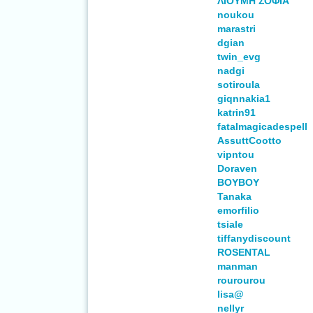
ΛΙΟΥΜΗ ΣΟΦΙΑ
noukou
marastri
dgian
twin_evg
nadgi
sotiroula
giqnnakia1
katrin91
fatalmagicadespell
AssuttCootto
vipntou
Doraven
BOYBOY
Tanaka
emorfilio
tsiale
tiffanydiscount
ROSENTAL
manman
rourourou
lisa@
nellyr