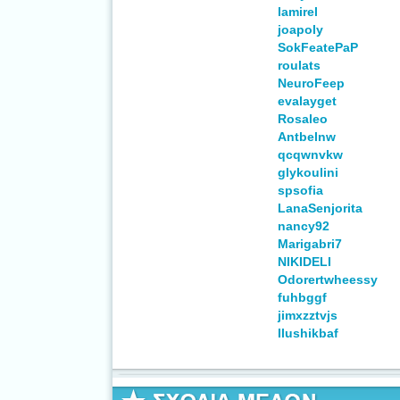
lamirel
joapoly
SokFeatePaP
roulats
NeuroFeep
evalayget
Rosaleo
Antbelnw
qcqwnvkw
glykoulini
spsofia
LanaSenjorita
nancy92
Marigabri7
NIKIDELI
Odorertwheessy
fuhbggf
jimxzztvjs
Ilushikbaf