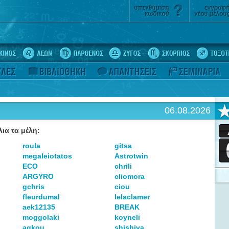
06.08.2026
ια τα μέλη:
roula
gitsa
megaleiotatos
Astrotwin
ECO
chrili
ARGYRO
cliomora
gchris
ciou
fleurdumal
lelaclamer
aek12135
BREAK
moggolaki
koyneli
agkou
shishiva