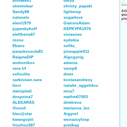
anna6881
darya
Sta
streetclear
christy_papaki
Διό
Sandy88
lighterup
ψόφ
nataselo
sugarlove
μπε
eleni1979
GiannisAdam
pypeskyhoff
ΚΕΡΚΥΡΑ1976
eleftheria87
viviannez
rozou
eydokia
Ebans
sofita_
paraskevoula81
pineapple011
RaigmaDiP
Algogynig
andronikos
adwnia
vera trf
verop8
sofoulita
dmst
sarkissian.sara
kostasandreoy
lioni
natalie_aggelidou
maropladi
rena7
despoina7
mathm07003
ALEKARAS
dimitreva
Vivouli
marianna_leo
kleo@star
Argyrof
kwangojiiii
wonazuyfzop
froufrou587
pistikag