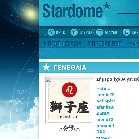
Σήμερα έχουν γενέθλ
Futura
kristie23
sofiapist
afanitsa
ZENIA
leone12
ponytail
ΛΕΩΝ
(23/7 - 22/8)
RK6
tatoy2