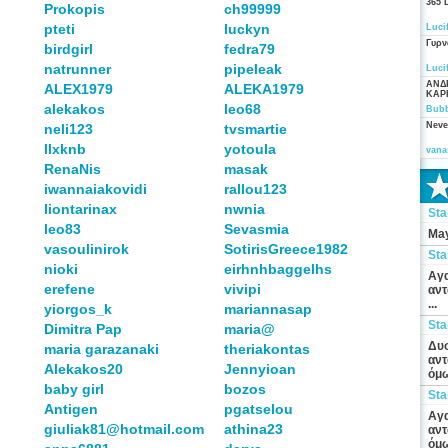
365 
Prokopis
ch99999
pteti
luckyn
Luci
Γυρν
birdgirl
fedra79
natrunner
pipeleak
Luci
ΑΝΔ
ALEX1979
ALEKA1979
ΚΑΡ
alekakos
leo68
Bubb
Neve
neli123
tvsmartie
llxknb
yotoula
vana
RenaNis
masak
iwannaiakovidi
rallou123
liontarinax
nwnia
St
leo83
Sevasmia
May
vasoulinirok
SotirisGreece1982
St
nioki
eirhnhbaggelhs
Αγα
erefene
vivipi
αντ
...
yiorgos_k
mariannasap
St
Dimitra Pap
maria@
Δυσ
maria garazanaki
theriakontas
αντ
Alekakos20
Jennyioan
όμω
baby girl
bozos
St
Antigen
pgatselou
Αγα
giuliak81@hotmail.com
athina23
αντ
όμω