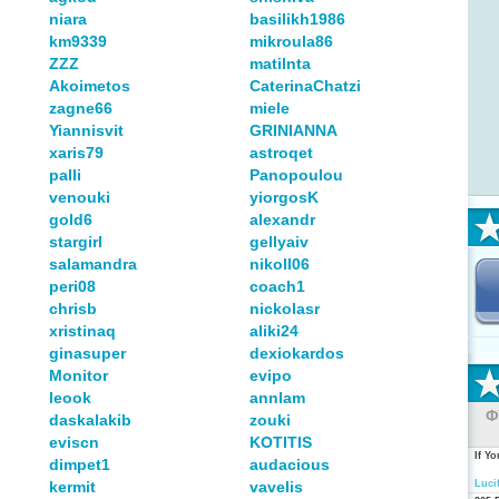
niara
basilikh1986
km9339
mikroula86
ZZZ
matilnta
Akoimetos
CaterinaChatzi
zagne66
miele
Yiannisvit
GRINIANNA
xaris79
astroqet
palli
Panopoulou
venouki
yiorgosK
gold6
alexandr
stargirl
gellyaiv
salamandra
nikoll06
peri08
coach1
chrisb
nickolasr
xristinaq
aliki24
ginasuper
dexiokardos
Monitor
evipo
leook
annlam
Φ
daskalakib
zouki
eviscn
KOTITIS
If Y
dimpet1
audacious
kermit
vavelis
Luci