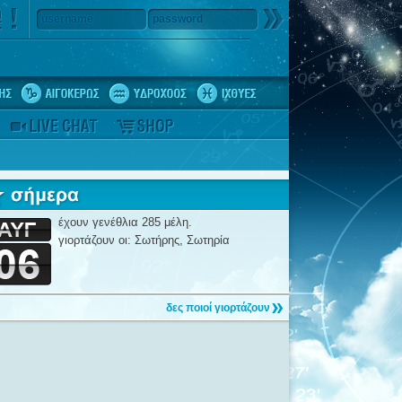
username
password
έχουν γενέθλια 285 μέλη.
γιορτάζουν οι: Σωτήρης, Σωτηρία
δες ποιοί γιορτάζουν