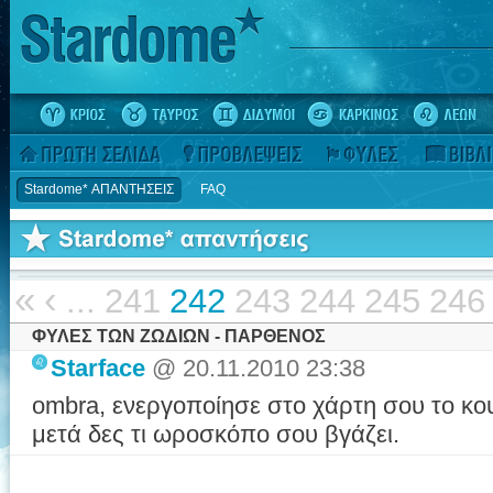
Stardome* ΑΠΑΝΤΗΣΕΙΣ
FAQ
«
‹
...
241
242
243
244
245
246
ΦΥΛΕΣ ΤΩΝ ΖΩΔΙΩΝ - ΠΑΡΘΕΝΟΣ
Starface
@ 20.11.2010 23:38
ombra, ενεργοποίησε στο χάρτη σου το κου
μετά δες τι ωροσκόπο σου βγάζει.