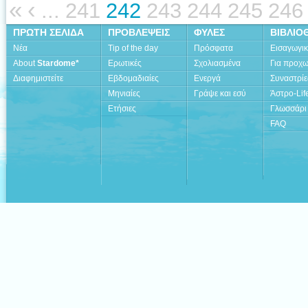
«
‹
...
241
242
243
244
245
246
ΠΡΩΤΗ ΣΕΛΙΔΑ
ΠΡΟΒΛΕΨΕΙΣ
ΦΥΛΕΣ
ΒΙΒΛΙΟ
Νέα
Tip of the day
Πρόσφατα
Εισαγωγι
About
Stardome*
Ερωτικές
Σχολιασμένα
Για προχ
Διαφημιστείτε
Εβδομαδιαίες
Ενεργά
Συναστρίε
Μηνιαίες
Γράψε και εσύ
Άστρο-Lif
Ετήσιες
Γλωσσάρι
FAQ