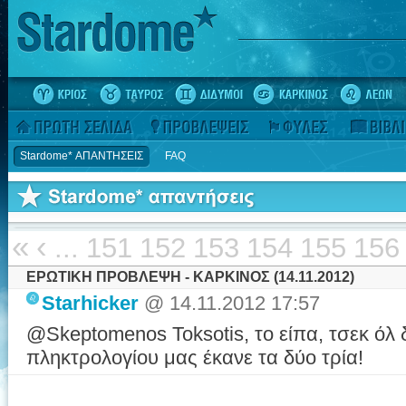
Stardome* ΑΠΑΝΤΗΣΕΙΣ
FAQ
«
‹
...
151
152
153
154
155
156
ΕΡΩΤΙΚΗ ΠΡΟΒΛΕΨΗ - ΚΑΡΚΙΝΟΣ (14.11.2012)
Starhicker
@ 14.11.2012 17:57
@Skeptomenos Toksotis, το είπα, τσεκ όλ δ
πληκτρολογίου μας έκανε τα δύο τρία!