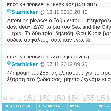
ΕΡΩΤΙΚΗ ΠΡΟΒΛΕΨΗ - ΚΑΡΚΙΝΟΣ (14.11.2012)
Starhicker
@ 13.11.2012 20:40
Attention please! ο δαίμων του ...πληκτρολ
dos, deux, ΔΥΟ ταίρια του Sex and the Ci
...τρία. Τα δύο τρία, δηλαδή, Θου Κύριε βρ
ουδείς άσφαλτος, ούτε καν εγώ.
ΕΡΩΤΙΚΗ ΠΡΟΒΛΕΨΗ - ΖΥΓΟΣ (07.11.2012)
Starhicker
@ 07.11.2012 09:30
@mpoumpou255, ας ελπίσουμε για το πρώτ
έξαρση στο ζώδιό σας, μην το ξεχνάμε κι α
«
‹
...
151
152
153
154
155
156
ΠΡΩΤΗ ΣΕΛΙΔΑ
ΠΡΟΒΛΕΨΕΙΣ
ΦΥΛΕΣ
ΒΙΒΛΙΟ