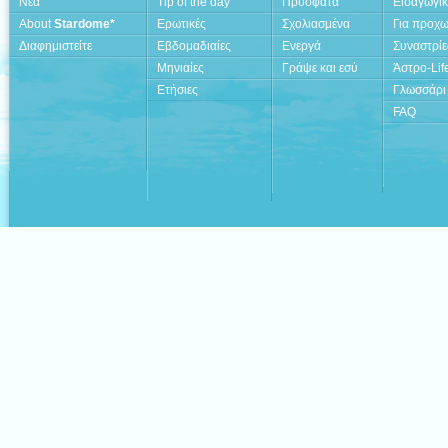
Νέα
Tip of the day
Πρόσφατα
Εισαγωγι
About
Stardome*
Ερωτικές
Σχολιασμένα
Για προχ
Διαφημιστείτε
Εβδομαδιαίες
Ενεργά
Συναστρίε
Μηνιαίες
Γράψε και εσύ
Άστρο-Lif
Ετήσιες
Γλωσσάρι
FAQ