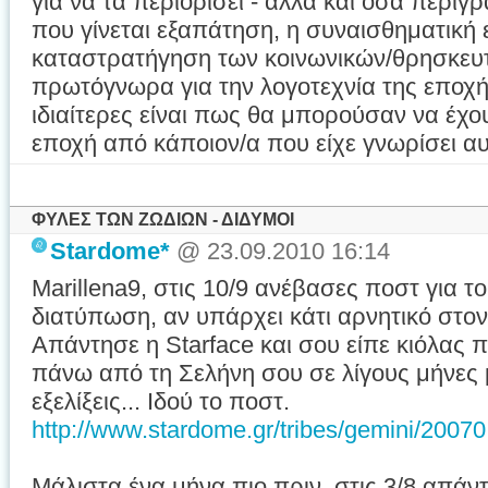
για να τα περιορίσει - αλλά και όσα περι
που γίνεται εξαπάτηση, η συναισθηματική
καταστρατήγηση των κοινωνικών/θρησκευτ
πρωτόγνωρα για την λογοτεχνία της εποχής
ιδιαίτερες είναι πως θα μπορούσαν να έχο
εποχή από κάποιον/α που είχε γνωρίσει α
ΦΥΛΕΣ ΤΩΝ ΖΩΔΙΩΝ - ΔΙΔΥΜΟΙ
Stardome*
@ 23.09.2010 16:14
Marillena9, στις 10/9 ανέβασες ποστ για το
διατύπωση, αν υπάρχει κάτι αρνητικό στον
Απάντησε η Starface και σου είπε κιόλας π
πάνω από τη Σελήνη σου σε λίγους μήνες 
εξελίξεις... Ιδού το ποστ.
http://www.stardome.gr/tribes/gemini/20070
Μάλιστα ένα μήνα πιο πριν, στις 3/8 απά