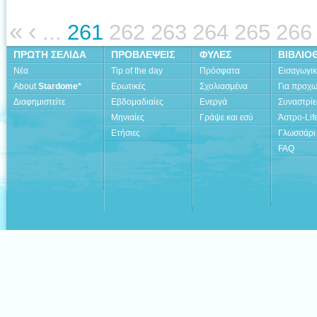
«
‹
...
261
262
263
264
265
266
ΠΡΩΤΗ ΣΕΛΙΔΑ
ΠΡΟΒΛΕΨΕΙΣ
ΦΥΛΕΣ
ΒΙΒΛΙΟ
Νέα
Tip of the day
Πρόσφατα
Εισαγωγι
About
Stardome*
Ερωτικές
Σχολιασμένα
Για προχ
Διαφημιστείτε
Εβδομαδιαίες
Ενεργά
Συναστρίε
Μηνιαίες
Γράψε και εσύ
Άστρο-Lif
Ετήσιες
Γλωσσάρι
FAQ