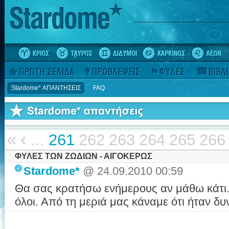
Stardome* ΑΠΑΝΤΗΣΕΙΣ
FAQ
«
‹
...
261
262
263
264
265
266
ΦΥΛΕΣ ΤΩΝ ΖΩΔΙΩΝ - ΑΙΓΟΚΕΡΩΣ
Stardome*
@ 24.09.2010 00:59
Θα σας κρατήσω ενήμερους αν μάθω κάτ
όλοι. Από τη μεριά μας κάναμε ότι ήταν δυ