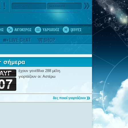
username
password
έχουν γενέθλια 288 μέλη.
γιορτάζουν οι: Αστέρω
δες ποιοί γιορτάζουν