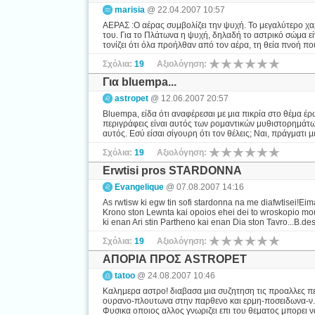
marisia
@ 22.04.2007 10:57
ΑΕΡΑΣ :Ο αέρας συμβολίζει την ψυχή. Το μεγαλύτερο χαρ
του. Για το Πλάτωνα η ψυχή, δηλαδή το αστρικό σώμα είν
τονίζει ότι όλα προήλθαν από τον αέρα, τη θεία πνοή πο
Σχόλια:
19
Αξιολόγηση:
Για bluempa...
astropet
@ 12.06.2007 20:57
Bluempa, είδα ότι αναφέρεσαι με μια πικρία στο θέμα έρω
περιγράφεις είναι αυτός των ρομαντικών μυθιστορημάτω
αυτός. Εσύ είσαι σίγουρη ότι τον θέλεις; Ναι, πράγματι μ
Σχόλια:
19
Αξιολόγηση:
Erwtisi pros STARDONNA
Evangelique
@ 07.08.2007 14:16
As rwtisw ki egw tin sofi stardonna na me diafwtisei!Ei
Krono ston Lewnta kai opoios ehei dei to wroskopio m
ki enan Ari stin Partheno kai enan Dia ston Tavro...B.des
Σχόλια:
19
Αξιολόγηση:
ΑΠΟΡΙΑ ΠΡΟΣ ASTROPET
tatoo
@ 24.08.2007 10:46
Καλημερα αστρο! διαβασα μια συζητηση τις προαλλες περ
ουρανο-πλουτωνα στην παρθενο και ερμη-ποσειδωνα-ν.δε
Φυσικα οποιος αλλος γνωριζει επι του θεματος μπορει ν