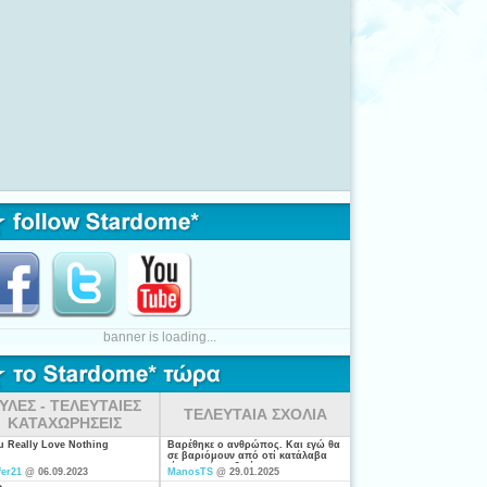
banner is loading...
ΥΛΕΣ - ΤΕΛΕΥΤΑΙΕΣ
ΤΕΛΕΥΤΑΙΑ ΣΧΟΛΙΑ
ΚΑΤΑΧΩΡΗΣΕΙΣ
ou Really Love Nothing
Βαρέθηκε ο ανθρώπος. Και εγώ θα
σε βαριόμουν από οτί κατάλαβα
είσαι από τις ξενέρωτες που
fer21
@ 06.09.2023
ManosTS
@ 29.01.2025
ψάχνουν απλά για "σύζυγο". Η