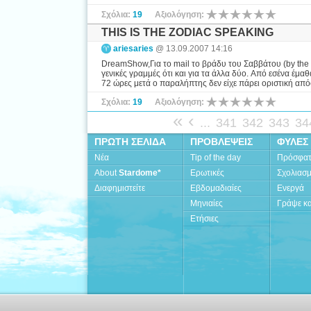
Σχόλια:
19
Αξιολόγηση:
THIS IS THE ZODIAC SPEAKING
ariesaries
@ 13.09.2007 14:16
DreamShow,Για το mail το βράδυ του Σαββάτου (by the 
γενικές γραμμές ότι και για τα άλλα δύο. Aπό εσένα έμα
72 ώρες μετά ο παραλήπτης δεν είχε πάρει οριστική απόφα
Σχόλια:
19
Αξιολόγηση:
«
‹
...
341
342
343
34
ΠΡΩΤΗ ΣΕΛΙΔΑ
ΠΡΟΒΛΕΨΕΙΣ
ΦΥΛΕΣ
Νέα
Tip of the day
Πρόσφα
About
Stardome*
Ερωτικές
Σχολιασ
Διαφημιστείτε
Εβδομαδιαίες
Ενεργά
Μηνιαίες
Γράψε κα
Ετήσιες