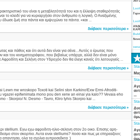
365 
Luci
ακτηριστικό του είναι η μεταβλητότητά του και η έλλειψη σταθερότητάς
Γυρν
αι το κλειδί για να κυριαρχήσει στον άνθρωπο η λογική. Ο Αναξιμένης
υ έδωσε ζωή στα πάντα και εμψυχώνει τα πάντα. «και ...
Luci
ΑΝΔ
διάβασε περισσότερα »
ΚΑΡ
Bubb
Neve
vana
τας και πάθος και ότι αυτά δεν είναι για σένα... Αυτός ο έρωτας που
ν και του κινηματογράφου, που βεβαίως υπάρχει, αλλά δεν είναι μόνο
ε Αφροδίτη και Σελήνη στον Υδροχόο δεν θα έλεγε κανείς ότι λειτουργείς ...
St
διάβασε περισσότερα »
May
St
Αγα
mai Lewn me wroskopo Toxoti kai Selini ston Karkino!Exw Ermi-Afroditi-
αντ
ou vgazei epifwnimata mono pou den xerw an einai yia kalo?? Vevaia eho
...
mo - Skorpio/ N. Desmo - Tavro, Kliro tyhis Skorpio kai ...
St
διάβασε περισσότερα »
Δυσ
αντ
όμω
St
ι stellium. Εγω εχω αφροδιτη-ηλιο-σεληνη στον 2ο οικο. Επισης αρη-
Αγα
σμο στον σκορπιο. Αυτα ειναι stelliums? ποσο και πως με επηρεαζουν;
αντ
α απαντησει, ολα τα σχολια ευπροσεδκτα :)
όμω