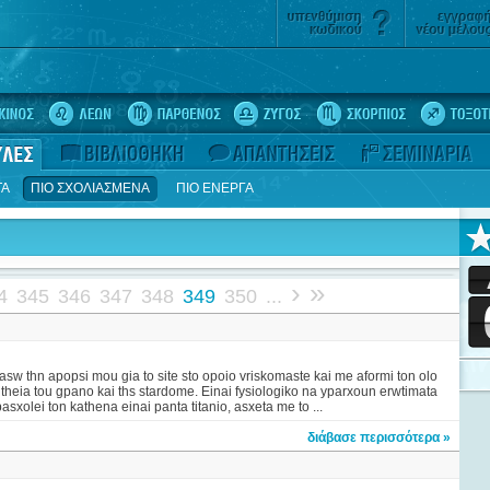
ΤΑ
ΠΙΟ ΣΧΟΛΙΑΣΜΕΝΑ
ΠΙΟ ΕΝΕΡΓΑ
›
»
4
345
346
347
348
349
350
...
rasw thn apopsi mou gia to site sto opoio vriskomaste kai me aformi ton olo
heia tou gpano kai ths stardome. Einai fysiologiko na yparxoun erwtimata
sxolei ton kathena einai panta titanio, asxeta me to ...
διάβασε περισσότερα »