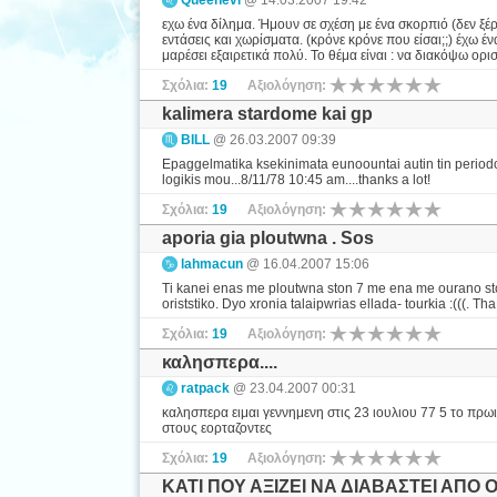
Queenevi
@ 14.03.2007 19:42
εχω ένα δίλημα. Ήμουν σε σχέση με ένα σκορπιό (δεν ξέρ
εντάσεις και χωρίσματα. (κρόνε κρόνε που είσαι;;) έχω
μαρέσει εξαιρετικά πολύ. Το θέμα είναι : να διακόψω ορι
Σχόλια:
19
Αξιολόγηση:
kalimera stardome kai gp
BILL
@ 26.03.2007 09:39
Epaggelmatika ksekinimata eunoountai autin tin periodo 
logikis mou...8/11/78 10:45 am....thanks a lot!
Σχόλια:
19
Αξιολόγηση:
aporia gia ploutwna . Sos
lahmacun
@ 16.04.2007 15:06
Ti kanei enas me ploutwna ston 7 me ena me ourano ston 
oriststiko. Dyo xronia talaipwrias ellada- tourkia :(((. 
Σχόλια:
19
Αξιολόγηση:
καλησπερα....
ratpack
@ 23.04.2007 00:31
καλησπερα ειμαι γεννημενη στις 23 ιουλιου 77 5 το πρωι
στους εορταζοντες
Σχόλια:
19
Αξιολόγηση:
ΚΑΤΙ ΠΟΥ ΑΞΙΖΕΙ ΝΑ ΔΙΑΒΑΣΤΕΙ ΑΠΟ 