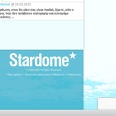
rhicker
@ 10.03.2015
ρθωση, στον 8ο οίκο σας είναι παιδιά, ξέρετε, κάτι ο
ος που δεν ανάβουνε καλοριφέρ και κυνηγάμε
κάτσες ...
© 2006-2025 All rights Reserved
* Όροι χρήσης
|
* Προστασία προσωπικών δεδομένων
|
* Επικοινωνία