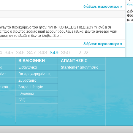
Sta
διάβασε περισσότερα »
Διό
ψόφ
μπε
way το περιεχόμενο του ήταν: "ΜΗΝ ΚΟΙΤΑΞΕΙΣ ΠΙΣΩ ΣΟΥ!") ισχύει σε
θα πως ο πρώτος zodiac mail account δούλεψε τελικά. Δεν το ανέφερα γιατί
ση αν το έλαβε ή δεν το έλαβε...Στο ...
διάβασε περισσότερα »
›
»
4
345
346
347
348
349
350
...
ΒΙΒΛΙΟΘΗΚΗ
ΑΠΑΝΤΗΣΕΙΣ
τα
Εισαγωγικά
Stardome*
απαντήσεις
μένα
Για προχωρημένους
Συναστρίες
ι εσύ
Άστρο-Lifestyle
Γλωσσάρι
FAQ