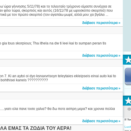
ω΄ώρα γέννησης 5/11/78) και το τελευταίο τρίχρονο είμαστε συνέχεια σε
 έναν φίλο τώρα, σκορπιός και αυτός (16/11/78 με ωροσκόπο σκορπιό) που
στικά με τον πρώτο σκορπιό (τον αγαπάω μωρέ, αλλά μου χει βγάλει ...
διάβασε περισσότερα »
gia tous skorpious; Tha ithela na dw ti leei kai to sumpan peran tis
διάβασε περισσότερα »
7. Ki an aytoi oi dyo ksnaxvrisoyn teleytaies ekleipseis einai auto kai to
Tha bohthisei kaneis ??????????
διάβασε περισσότερα »
.....γιατι ολα πανε τοσο χαλια? θα δω ποτε ασπρη μερα? και χρονια πολλα
Φ
If Y
διάβασε περισσότερα »
Luci
ΟΛΑ ΕΜΑΣ ΤΑ ΖΩΔΙΑ ΤΟΥ ΑΕΡΑ!