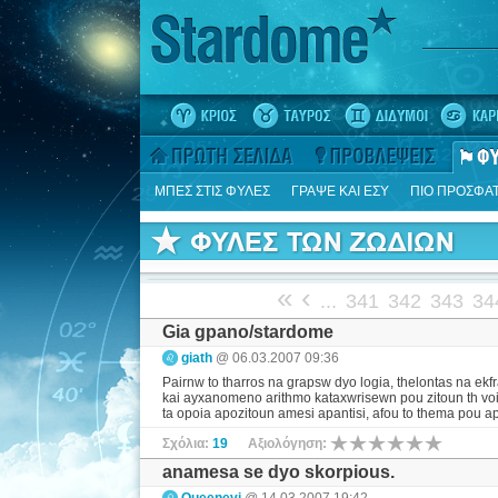
ΜΠΕΣ ΣΤΙΣ ΦΥΛΕΣ
ΓΡΑΨΕ ΚΑΙ ΕΣΥ
ΠΙΟ ΠΡΟΣΦΑ
«
‹
...
341
342
343
34
Gia gpano/stardome
giath
@ 06.03.2007 09:36
Pairnw to tharros na grapsw dyo logia, thelontas na ekf
kai ayxanomeno arithmo kataxwrisewn pou zitoun th voit
ta opoia apozitoun amesi apantisi, afou to thema pou apa
Σχόλια:
19
Αξιολόγηση:
anamesa se dyo skorpious.