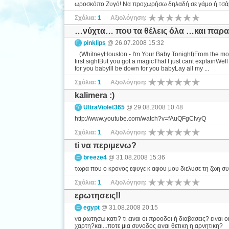
ωροσκόπο Ζυγό! Να προχωρήσω δηλαδή σε γάμο ή τσάμπ
Σχόλια:
1
Αξιολόγηση:
…νύχτα… που τα θέλεις όλα …και πα
pinklips
@ 26.07.2008 15:32
(WhitneyHouston - I'm Your Baby Tonight)From the mome
first sightBut you got a magicThat I just cant explainWel
for you babyIll be down for you babyLay all my ...
Σχόλια:
1
Αξιολόγηση:
kalimera :)
UltraViolet365
@ 29.08.2008 10:48
http://www.youtube.com/watch?v=fAuQFgClvyQ
Σχόλια:
1
Αξιολόγηση:
ti να περιμενω?
breeze4
@ 31.08.2008 15:36
τωρα που ο κρονος εφυγε κ αφου μου διελυσε τη ζωη συ
Σχόλια:
1
Αξιολόγηση:
ερωτησεις!!
egypt
@ 31.08.2008 20:15
να ρωτησω κατι? τι ειναι οι προοδοι ή διαβασεις? ειναι 
χαρτη?και...ποτε μια συνοδος ειναι θετικη η αρνητικη?