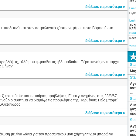
365 
διάβασε περισσότερα »
Luci
Γυρν
Luci
ΑΝΔ
υ υποδεικνύεται στον αστρολογικό χάρτηαναφέρεται στο Βόρειο ή στο
ΚΑΡ
Bubb
Neve
διάβασε περισσότερα »
vana
οβλέψεις, αλλά μου εμφανίζει τις εβδομαδιαίες. Ξέρει κανείς αν υπάρχει
St
το μήνα?
May
διάβασε περισσότερα »
St
Αγα
αντ
...
αιρετικό site και τις καίριες προβλέψεις. Είμαι γεννημένος στις 23/8/67
St
ο καινούριο σύστημα να διαβάζω τις προβλέψεις της Παρθένου; Πώς μπορεί
ς,Αλέξανδρος
Δυσ
αντ
διάβασε περισσότερα »
όμω
St
Αγα
αντ
νάλυση με λίγα λόγια για τον προσωπικού μου χάρτη???Δεν μπορώ να
όμω