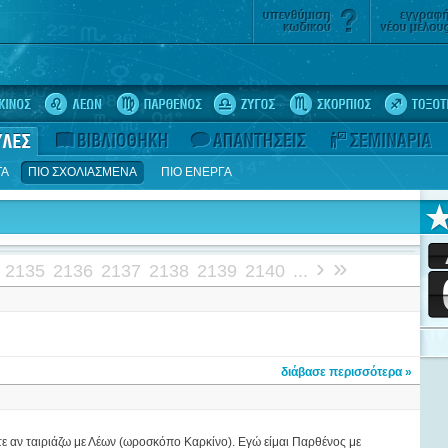
ΤΑ
ΠΙΟ ΣΧΟΛΙΑΣΜΕΝΑ
ΠΙΟ ΕΝΕΡΓΑ
›
»
2135
2136
2137
2138
2139
2140
...
διάβασε περισσότερα »
ε αν ταιριάζω με Λέων (ωροσκόπο Καρκίνο). Εγώ είμαι Παρθένος με