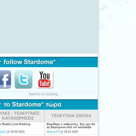
banner is loading...
ΥΛΕΣ - ΤΕΛΕΥΤΑΙΕΣ
ΤΕΛΕΥΤΑΙΑ ΣΧΟΛΙΑ
ΚΑΤΑΧΩΡΗΣΕΙΣ
ou Really Love Nothing
Βαρέθηκε ο ανθρώπος. Και εγώ θα
σε βαριόμουν από οτί κατάλαβα
είσαι από τις ξενέρωτες που
fer21
@ 06.09.2023
ManosTS
@ 29.01.2025
ψάχνουν απλά για "σύζυγο". Η