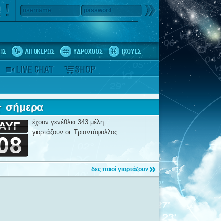
username
password
έχουν γενέθλια 343 μέλη.
γιορτάζουν οι: Τριαντάφυλλος
δες ποιοί γιορτάζουν