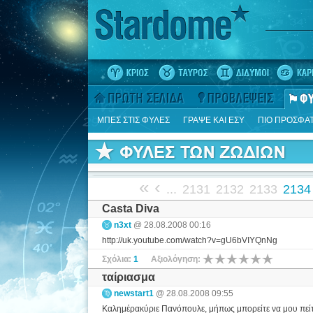
ΜΠΕΣ ΣΤΙΣ ΦΥΛΕΣ
ΓΡΑΨΕ ΚΑΙ ΕΣΥ
ΠΙΟ ΠΡΟΣΦΑ
«
‹
...
2131
2132
2133
2134
Casta Diva
n3xt
@ 28.08.2008 00:16
http://uk.youtube.com/watch?v=gU6bVIYQnNg
Σχόλια:
1
Αξιολόγηση:
ταίριασμα
newstart1
@ 28.08.2008 09:55
Καλημέρακύριε Πανόπουλε, μήπως μπορείτε να μου πείτ