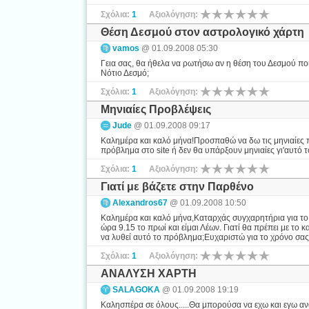
Σχόλια:
1
Αξιολόγηση:
Θέση Δεσμού στον αστρολογικό χάρτη
vamos
@ 01.09.2008 05:30
Γεια σας, θα ήθελα να ρωτήσω αν η θέση του Δεσμού πο
Νότιο Δεσμό;
Σχόλια:
1
Αξιολόγηση:
Μηνιαίες Προβλέψεις
Jude
@ 01.09.2008 09:17
Καλημέρα και καλό μήνα!Προσπαθώ να δω τις μηνιαίες πρ
πρόβλημα στο site ή δεν θα υπάρξουν μηνιαίες γι'αυτό 
Σχόλια:
1
Αξιολόγηση:
Γιατί με βάζετε στην Παρθένο
Alexandros67
@ 01.09.2008 10:50
Καλημέρα και καλό μήνα,Καταρχάς συγχαρητήρια για το εξ
ώρα 9.15 το πρωί και είμαι Λέων. Γιατί θα πρέπει με τ
να λυθεί αυτό το πρόβλημα;Ευχαριστώ για το χρόνο σα
Σχόλια:
1
Αξιολόγηση:
ΑΝΑΛΥΣΗ ΧΑΡΤΗ
SALAGOKA
@ 01.09.2008 19:19
Καλησπέρα σε όλους.....Θα μπορούσα να εχω και εγω α