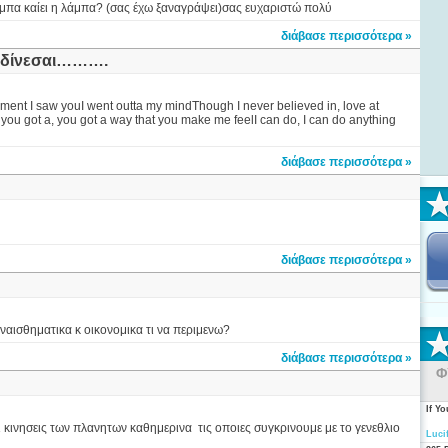
α καίει η λάμπα? (σας έχω ξαναγράψει)σας ευχαριστώ πολύ
διάβασε περισσότερα »
ραδίνεσαι……….
nt I saw youI went outta my mindThough I never believed in, love at
l you got a, you got a way that you make me feelI can do, I can do anything
διάβασε περισσότερα »
διάβασε περισσότερα »
ναισθηματικα κ οικονομικα τι να περιμενω?
διάβασε περισσότερα »
Φ
If Y
οι κινησεις των πλανητων καθημερινα τις οποιες συγκρινουμε με το γενεθλιο
Luci