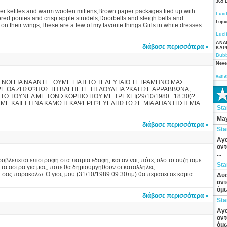
365 
per kettles and warm woolen mittens;Brown paper packages tied up with
Luci
ored ponies and crisp apple strudels;Doorbells and sleigh bells and
Γυρν
 on their wings;These are a few of my favorite things.Girls in white dresses
Luci
ΑΝΔ
διάβασε περισσότερα »
ΚΑΡ
Bubb
Neve
vana
ΕΝΟΙ ΓΙΑ ΝΑ ΑΝΤΕΞΟΥΜΕ ΓΙΑΤΙ ΤΟ ΤΕΛΕΥΤΑΙΟ ΤΕΤΡΑΜΗΝΟ ΜΑΣ
!!!!!!!!!!!!!!!!ΓΙΑΤΡΕ ΘΑ ΖΗΣΩ?ΠΩΣ ΤΗ ΒΛΕΠΕΤΕ ΤΗ ΔΟΥΛΕΙΑ ?ΚΑΤΙ ΣΕ ΑΡΡΑΒΒΩΝΑ,
ΤΟ ΤΟΥΝΕΛ ΜΕ ΤΟΝ ΣΚΟΡΠΙΟ ΠΟΥ ΜΕ ΤΡΕΧΕΙ(29/10/1980 18:30)?
Α ΜΕ ΚΑΙΕΙ ΤΙ ΝΑ ΚΑΜΩ Η ΚΑΨΕΡΗ?ΕΥΕΛΠΙΣΤΩ ΣΕ ΜΙΑ ΑΠΑΝΤΗΣΗ ΜΙΑ
St
May
διάβασε περισσότερα »
St
Αγα
αντ
...
οβλεπεται επιστροφη στα πατρια εδαφη; και αν ναι, πότε; ολο το συζηταμε
St
ε τα αστρα για μας; ποτε θα δημιουργηθουν οι καταλληλες
ου σας παρακαλω. Ο γιος μου (31/10/1989 09:30πμ) θα περασει σε καμια
Δυσ
αντ
όμω
διάβασε περισσότερα »
St
Αγα
αντ
όμω