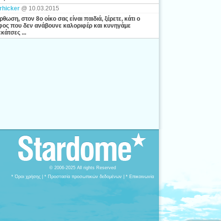
rhicker
@ 10.03.2015
ρθωση, στον 8ο οίκο σας είναι παιδιά, ξέρετε, κάτι ο
ος που δεν ανάβουνε καλοριφέρ και κυνηγάμε
κάτσες ...
© 2006-2025 All rights Reserved
* Όροι χρήσης
|
* Προστασία προσωπικών δεδομένων
|
* Επικοινωνία