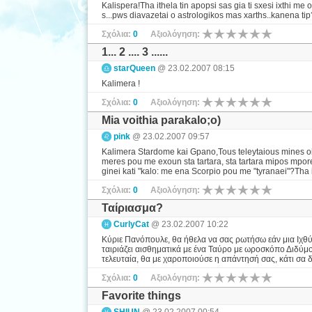
Kalispera!Tha ithela tin apopsi sas gia ti sxesi ixthi m
s...pws diavazetai o astrologikos mas xarths..kanena tip
Σχόλια:
0
Αξιολόγηση:
1... 2 .... 3 ......
starQueen
@ 23.02.2007 08:15
Kalimera !
Σχόλια:
0
Αξιολόγηση:
Mia voithia parakalo;o)
pink
@ 23.02.2007 09:57
Kalimera Stardome kai Gpano,Tous teleytaious mines oi 
meres pou me exoun sta tartara, sta tartara mipos mporei
ginei kati "kalo: me ena Scorpio pou me "tyranaei"?Tha i
Σχόλια:
0
Αξιολόγηση:
Ταίριασμα?
CurlyCat
@ 23.02.2007 10:22
Κύριε Πανόπουλε, θα ήθελα να σας ρωτήσω εάν μια Ιχθύ
ταιριάζει αισθηματικά με ένα Ταύρο με ωροσκόπο Διδύμο
τελευταία, θα με χαροποιούσε η απάντησή σας, κάτι σα δ
Σχόλια:
0
Αξιολόγηση:
Favorite things