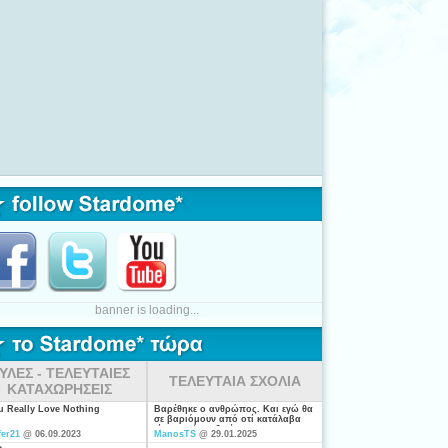
banner is loading...
ΥΛΕΣ - ΤΕΛΕΥΤΑΙΕΣ
ΤΕΛΕΥΤΑΙΑ ΣΧΟΛΙΑ
ΚΑΤΑΧΩΡΗΣΕΙΣ
ou Really Love Nothing
Βαρέθηκε ο ανθρώπος. Και εγώ θα
σε βαριόμουν από οτί κατάλαβα
είσαι από τις ξενέρωτες που
fer21
@ 06.09.2023
ManosTS
@ 29.01.2025
ψάχνουν απλά για "σύζυγο". Η