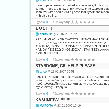
SHIUN
@ 23.02.2007 00:54
Raindrops on roses and whiskers on kittens;Bright cop
strings;These are a few of my favorite things.Cream-col
schnitzel with noodles;Wild geese that fly with the moon
with blue satin ...
Σχόλια:
0
Αξιολόγηση:
Σ Ο Σ ! ! !
spirtoulis
@ 23.02.2007 09:10
KΑΛΗΜΕΡΑ ΑΔΕΡΦΙΑ ΥΔΡΟΧΟΟΙ !!!!ΟΛΟΙ ΜΑΖΙ ΕΝΩΜ
ΠΑΕΙ...GP!!!!!ΣΟΣ!!!!!!!!!!!!!!!!!!!!!!!!!!!!!!!!!!!!!!!!!!!!
ΚΟΥΦΕΤΑ, ΡΥΖΙΑ ΕΣΤΩ ΜΙΑ ΜΑΚΑΡΟΝΑΔΑ ΥΠΑΡΧΕΙ Σ
ΝΑ ΜΟΥ ΠΕΙΣ ΕΔΩ Ο ΚΟΣΜΟΣ ΧΑΝΕΤΑΙ ΚΙ ΕΣΥ...ΑΛΛ
ΔΙΑΦΩΤΙΣΗ ΚΑΤΙ ...
Σχόλια:
0
Αξιολόγηση:
STARDOME, GR, HELP PLEASE
tatoo
@ 23.02.2007 09:51
Εδω και 4 χρονια ζουμε οικογενειακως εκτος ελλαδος. Πρ
αλλα ολο εμποδια βρισκονται και το αναβαλουμε. Τι λεν
προϋποθεσεις;Πειτε μου και κατι για τα οικογενειακα μ
σχολη φετος; Η κορη μου ...
Σχόλια:
0
Αξιολόγηση:
ΚΑΛΗΜΕΡΑ!!!!!!!!!!
MARGITA
@ 23.02.2007 10:19