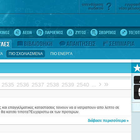
ΤΑ
ΠΙΟ ΣΧΟΛΙΑΣΜΕΝΑ
ΠΙΟ ΕΝΕΡΓΑ
›
»
2535
2536
2537
2538
2539
2540
...
ς και επαγγελματικες καταστασεις τεινουν να α νατραπουν απο λεπτο σε
ν θα κατσει τιποτα?Ευχαριστω εκ των προτερων.
διάβασε περισσότερα »