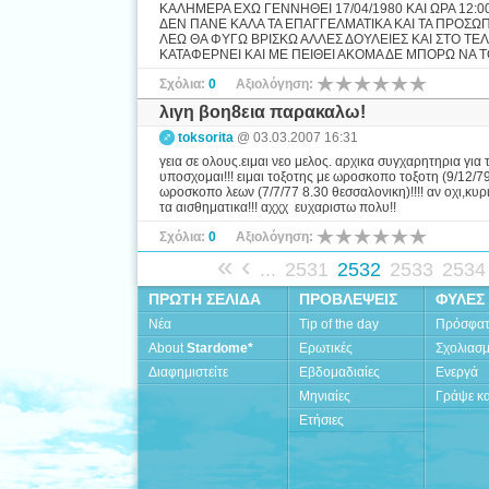
ΚΑΛΗΜΕΡΑ ΕΧΩ ΓΕΝΝΗΘΕΙ 17/04/1980 ΚΑΙ ΩΡΑ 12:
ΔΕΝ ΠΑΝΕ ΚΑΛΑ ΤΑ ΕΠΑΓΓΕΛΜΑΤΙΚΑ ΚΑΙ ΤΑ ΠΡΟΣΩΠΙ
ΛΕΩ ΘΑ ΦΥΓΩ ΒΡΙΣΚΩ ΑΛΛΕΣ ΔΟΥΛΕΙΕΣ ΚΑΙ ΣΤΟ ΤΕΛ
ΚΑΤΑΦΕΡΝΕΙ ΚΑΙ ΜΕ ΠΕΙΘΕΙ ΑΚΟΜΑ ΔΕ ΜΠΟΡΩ ΝΑ Τ
Σχόλια:
0
Αξιολόγηση:
λιγη βοη8εια παρακαλω!
toksorita
@ 03.03.2007 16:31
γεια σε ολους.ειμαι νεο μελος. αρχικα συγχαρητηρια για τ
υποσχομαι!!! ειμαι τοξοτης με ωροσκοπο τοξοτη (9/12/79
ωροσκοπο λεων (7/7/77 8.30 θεσσαλονικη)!!!! αν οχι,κυρ
τα αισθηματικα!!! αχχχ ευχαριστω πολυ!!
Σχόλια:
0
Αξιολόγηση:
«
‹
...
2531
2532
2533
2534
ΠΡΩΤΗ ΣΕΛΙΔΑ
ΠΡΟΒΛΕΨΕΙΣ
ΦΥΛΕΣ
Νέα
Tip of the day
Πρόσφα
About
Stardome*
Ερωτικές
Σχολιασ
Διαφημιστείτε
Εβδομαδιαίες
Ενεργά
Μηνιαίες
Γράψε κα
Ετήσιες