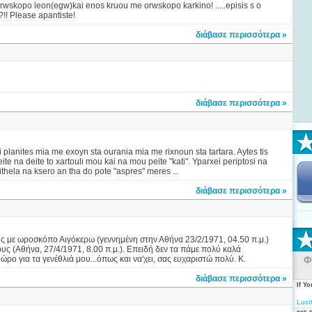
e orwskopo leon(egw)kai enos kruou me orwskopo karkino! .....episis s o
?!! Please apantiste!
διάβασε περισσότερα »
διάβασε περισσότερα »
planites mia me exoyn sta ourania mia me rixnoun sta tartara. Aytes tis
te na deite to xartouli mou kai na mou peite "kati". Yparxei periptosi na
thela na ksero an tha do pote "aspres" meres ...
διάβασε περισσότερα »
ς με ωροσκόπο Αιγόκερω (γεννημένη στην Αθήνα 23/2/1971, 04.50 π.μ.)
υς (Αθήνα, 27/4/1971, 8.00 π.μ.). Επειδή δεν τα πάμε πολύ καλά
ώρο για τα γενέθλιά μου...όπως και να'χει, σας ευχαριστώ πολύ. Κ.
Φ
διάβασε περισσότερα »
If Y
Luci