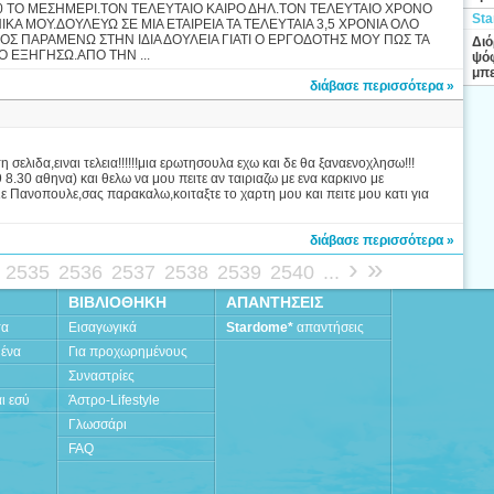
00 ΤΟ ΜΕΣΗΜΕΡΙ.ΤΟΝ ΤΕΛΕΥΤΑΙΟ ΚΑΙΡΟ ΔΗΛ.ΤΟΝ ΤΕΛΕΥΤΑΙΟ ΧΡΟΝΟ
Sta
ΚΑ ΜΟΥ.ΔΟΥΛΕΥΩ ΣΕ ΜΙΑ ΕΤΑΙΡΕΙΑ ΤΑ ΤΕΛΕΥΤΑΙΑ 3,5 ΧΡΟΝΙΑ ΟΛΟ
ΟΣ ΠΑΡΑΜΕΝΩ ΣΤΗΝ ΙΔΙΑ ΔΟΥΛΕΙΑ ΓΙΑΤΙ Ο ΕΡΓΟΔΟΤΗΣ ΜΟΥ ΠΩΣ ΤΑ
Διό
Ο ΕΞΗΓΗΣΩ.ΑΠΟ ΤΗΝ ...
ψόφ
μπε
διάβασε περισσότερα »
η σελιδα,ειναι τελεια!!!!!!μια ερωτησουλα εχω και δε θα ξαναενοχλησω!!!
 8.30 αθηνα) και θελω να μου πειτε αν ταιριαζω με ενα καρκινο με
ιε Πανοπουλε,σας παρακαλω,κοιταξτε το χαρτη μου και πειτε μου κατι για
διάβασε περισσότερα »
›
»
2535
2536
2537
2538
2539
2540
...
ΒΙΒΛΙΟΘΗΚΗ
ΑΠΑΝΤΗΣΕΙΣ
τα
Εισαγωγικά
Stardome*
απαντήσεις
μένα
Για προχωρημένους
Συναστρίες
ι εσύ
Άστρο-Lifestyle
Γλωσσάρι
FAQ