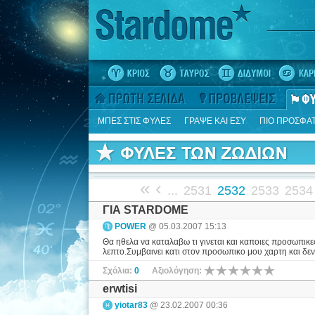
ΜΠΕΣ ΣΤΙΣ ΦΥΛΕΣ
ΓΡΑΨΕ ΚΑΙ ΕΣΥ
ΠΙΟ ΠΡΟΣΦΑ
«
‹
...
2531
2532
2533
2534
ΓΙΑ STARDOME
POWER
@ 05.03.2007 15:13
Θα ηθελα να καταλαβω τι γινεται και καποιες προσωπικε
λεπτο.Συμβαινει κατι στον προσωπικο μου χαρτη και δε
Σχόλια:
0
Αξιολόγηση:
erwtisi
yiotar83
@ 23.02.2007 00:36