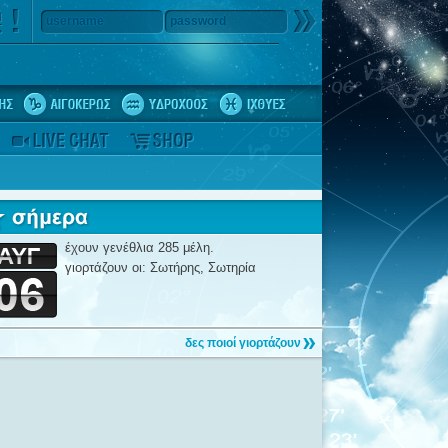
username
password
έχουν γενέθλια 285 μέλη.
γιορτάζουν οι: Σωτήρης, Σωτηρία
δες ποιοί γιορτάζουν