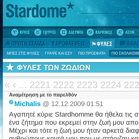
ΜΠΕΣ ΣΤΙΣ ΦΥΛΕΣ
ΓΡΑΨΕ ΚΑΙ ΕΣΥ
ΠΙΟ ΠΡΟΣΦΑΤΑ
ΠΙΟ ΣΧΟΛΙΑΣΜ
«
‹
...
2221
2222
2223
2224
22
Αναμέτρηση με το παρελθόν
Michalis
@ 12.12.2009 01:51
Αγαπητέ κύριε Stardhomme θα ήθελα τις σ
ένα ζήτημα που εκρεμεί στην ζωή μου απο 
Μέχρι και τότε η ζωή μου ήταν αρκετά δια
ανθρώπους κοντά μου που με στήριζαν κα