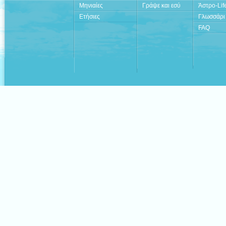
Μηνιαίες
Γράψε και εσύ
Άστρο-Lif
Ετήσιες
Γλωσσάρι
FAQ