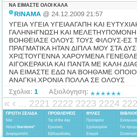
ΝΑ ΕΙΜΑΣΤΕ ΟΛΟΙ ΚΑΛΑ
RINAMA
@ 24.12.2009 21:57
ΥΓΕΙΑ ΥΓΕΙΑ ΥΓΕΙΑΑΓΑΠΗ ΚΑΙ ΕΥΤΥΧΙΑ
ΓΑΛΗΝΗΓΝΩΣΗ ΚΑΙ ΜΕΛΕΤΗΥΠΟΜΟΝΗ Κ
ΒΟΗΘΕΙΑΣΕ ΟΛΟΥΣ ΤΟΥΣ ΦΙΛΟΥΣ-ΕΣ 
ΠΡΑΓΜΑΤΙΚΑ ΗΤΑΝ ΔΙΠΛΑ ΜΟΥ ΣΤΑ ΔΥ
ΧΡΙΣΤΟΥΓΕΝΝΑ ΧΑΡΟΥΜΕΝΑ ΓΕΝΕΘΛΕΙ
ΑΙΓΟΚΕΡΑΚΙΑ ΚΑΙ ΠΑΝΤΑ ΜΕ ΚΑΛΗ ΔΙ
ΝΑ ΕΙΜΑΣΤΕ ΕΔΩ ΝΑ ΒΟΗΘΑΜΕ ΟΠΟΙΟ
ΑΝΑΓΚΗ.ΧΡΟΝΙΑ ΠΟΛΛΑ ΣΕ ΟΛΟΥΣ
Σχόλια:
1
Αξιολόγηση:
«
‹
...
2221
2222
2223
2224
22
ΠΡΩΤΗ ΣΕΛΙΔΑ
ΠΡΟΒΛΕΨΕΙΣ
ΦΥΛΕΣ
ΒΙΒΛΙΟ
Νέα
Tip of the day
Πρόσφατα
Εισαγωγι
About
Stardome*
Ερωτικές
Σχολιασμένα
Για προχ
Διαφημιστείτε
Εβδομαδιαίες
Ενεργά
Συναστρίε