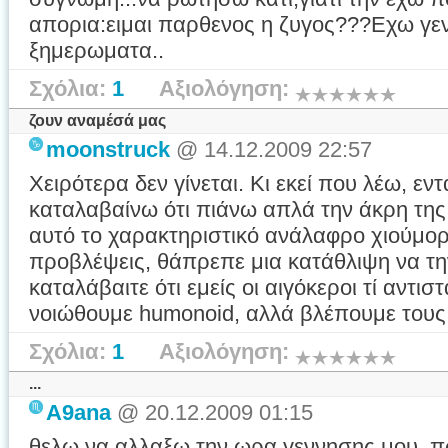
απορια:ειμαι παρθενος η ζυγος???Εχω γενν
ξημερωματα..
Σχόλια:
1
Αξιολόγηση:
ζουν αναμέσά μας
moonstruck
@ 14.12.2009 22:57
Χειρότερα δεν γίνεται. Κι εκεί που λέω, εντ
καταλαβαίνω ότι πιάνω απλά την άκρη της 
αυτό το χαρακτηριστικό ανάλαφρο χιούμορ,
προβλέψεις, θάπρεπε μια κατάθλιψη να τη
καταλάβαιτε ότι εμείς οι αιγόκεροι τί αντισ
νοιώθουμε humonoid, αλλά βλέπουμε τους ά
Σχόλια:
1
Αξιολόγηση:
...
A9ana
@ 20.12.2009 01:15
θελω να αλλαξω την ωρα γεννησης μου..πω