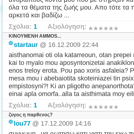
όλα τα θέματα της ζωής μου. Απο τότε τα
αρκετά και βαδίζω ...
Σχόλια:
1
Αξιολόγηση:
KINOYMENH AMMOS...
startaur
@ 16.12.2009 22:44
aisthanomai oti ola katarreoun, otan prepei
kai to myalo mou aposyntonizetai anakiklon
enos treloy erota. Pou pao xoris asfaleia? 
mesa mou i abebaiotita skoteiniazei tin psi
empistosyni?! Ki an pligotho anepanorthota?
einai apla omorfa..alla ta aisthimata moy eili
Σχόλια:
1
Αξιολόγηση:
ζυγος η παρθενος?
lou77
@ 17.12.2009 14:16
συγνωμη...να ρωτησω κατι,γιατι την εχω π