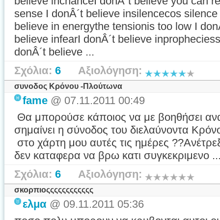
believe inchanceI donÂ´t believe you can re
sense I donÂ´t believe insilencecos silenc
believe in energythe tensionis too low I don
believe infearI donÂ´t believe inprophecies
donÂ´t believe ...
Σχόλια:
6
Αξιολόγηση:
συνοδος Κρόνου -Πλούτωνα
fame
@ 07.11.2011 00:49
Θα μπορούσε κάποιος να με βοηθήσει ανα
σημαίνει η σύνοδος του διελαύνοντα Κρόν
στο χάρτη μου αυτές τις ημέρες ??Ανέτρεξ
δεν καταφερα να βρω κατι συγκεκριμενο ..
Σχόλια:
6
Αξιολόγηση:
σκορπιοςςςςςςςςςςςς
ελμα
@ 09.11.2011 05:36