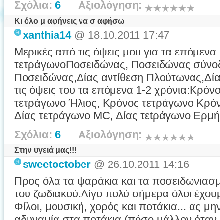
Σχόλια:
6
Αξιολόγηση:
Κι όλο μ αφήνεις να σ αφήσω
xanthia14
@ 18.10.2011 17:47
Μερικές από τις όψεις μου για τα επόμενα
τετράγωνοΠοσειδώνας, Ποσειδώνας σύνοδ
Ποσειδώνας,Δίας αντίθεση Πλούτωνας,Δία
τις όψεις του τα επόμενα 1-2 χρόνια:Κρό
τετράγωνο Ήλιος, Κρόνος τετράγωνο Κρόν
Δίας τετράγωνο MC, Δίας τεtράγωνο ΕρμήςΒΟΗΘ
Σχόλια:
6
Αξιολόγηση:
Στην υγειά μας!!!
sweetoctober
@ 26.10.2011 14:16
Προς όλα τα ψαράκια και τα ποσειδωνια
του ζωδιακού.Λίγο πολύ σήμερα όλοι έχουμ
Φίλοι, μουσική, χορός και ποτάκια... ας μη
αδυναμία στα ποτάκια (πόσο μάλλον όταν 