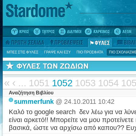
ΜΠΕΣ ΣΤΙΣ ΦΥΛΕΣ
ΓΡΑΨΕ ΚΑΙ ΕΣΥ
ΠΙΟ ΠΡΟΣΦΑΤΑ
ΠΙΟ ΣΧΟΛΙΑΣΜ
«
‹
...
1051
1052
1053
1054
10
Αναζήτηση Βιβλίου
summerfunk
@ 24.10.2011 10:42
Καλό το google search δεν λέω για να λύνε
είναι αρκετό!! Μπορείτε να μου προτείνετε 
βασικά, ώστε να αρχίσω από καπου?? Ευχ