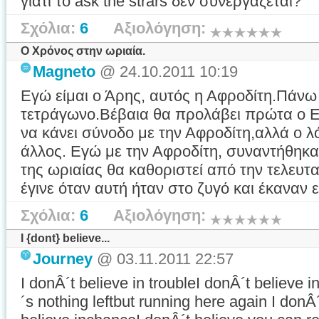
γιατι το ask the strars δεν συνεργαζεται?
Σχόλια:
6
Αξιολόγηση:
Ο Χρόνος στην ωριαία.
Magneto
@ 24.10.2011 10:19
Εγώ είμαι ο Άρης, αυτός η Αφροδίτη.Πάνω
τετράγωνο.Βέβαια θα προλάβει πρώτα ο Ε
να κάνει σύνοδο με την Αφροδίτη,αλλά ο λ
άλλος. Εγώ με την Αφροδίτη, συναντήθηκα
της ωριαίας θα καθοριστεί από την τελευτ
έγινε όταν αυτή ήταν στο ζυγό και έκαναν
Σχόλια:
6
Αξιολόγηση:
I {dont} believe...
Journey
@ 03.11.2011 22:57
I donÂ´t believe in troubleI donÂ´t believe i
´s nothing leftbut running here again I donÂ