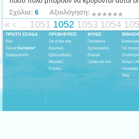
ποσο πολυ μπορουν να κρυβονται αυτοι ο
Σχόλια:
6
Αξιολόγηση:
«
‹
...
1051
1052
1053
1054
10
ΠΡΩΤΗ ΣΕΛΙΔΑ
ΠΡΟΒΛΕΨΕΙΣ
ΦΥΛΕΣ
ΒΙΒΛΙΟ
Νέα
Tip of the day
Πρόσφατα
Εισαγωγι
About
Stardome*
Ερωτικές
Σχολιασμένα
Για προχ
Διαφημιστείτε
Εβδομαδιαίες
Ενεργά
Συναστρίε
Μηνιαίες
Γράψε και εσύ
Άστρο-Lif
Ετήσιες
Γλωσσάρι
FAQ