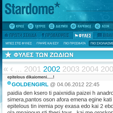
ΜΠΕΣ ΣΤΙΣ ΦΥΛΕΣ
ΓΡΑΨΕ ΚΑΙ ΕΣΥ
ΠΙΟ ΠΡΟΣΦΑΤΑ
ΠΙΟ ΣΧΟΛΙΑΣΜ
«
‹
...
2001
2002
2003
2004
20
epitelous dikaiomeni......!
GOLDENGIRL
@ 04.06.2012 22:45
paidia den ksero ti paixnidia paizei h anadro
simera,pantos oson afora emena egine kati
epitelous tin iremia poy exasa edo kai 2 eb
ola mpainoun sti thesi tous...kai me orosko