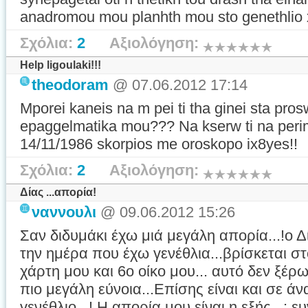
anadromou mou planhth mou sto genethlio 
Σχόλια:
2
Αξιολόγηση:
Help ligoulaki!!!
theodoram
@ 07.06.2012 17:14
Mporei kaneis na m pei ti tha ginei sta pro
epaggelmatika mou??? Na kserw ti na perim
14/11/1986 skorpios me oroskopo ix8yes!!
Σχόλια:
2
Αξιολόγηση:
Δίας ...απορία!
ναννουλι
@ 09.06.2012 15:26
Σαν διδυμάκι έχω μιά μεγάλη απορία...!ο Δ
την ημέρα που έχω γενέθλια...βρίσκεται στ
χάρτη μου και 6ο οίκο μου... αυτό δεν ξέρω 
πιο μεγάλη εύνοια...Επίσης είναι και σε ά
γενέθλιο...! Η απορία μου είναι η εξής...: 