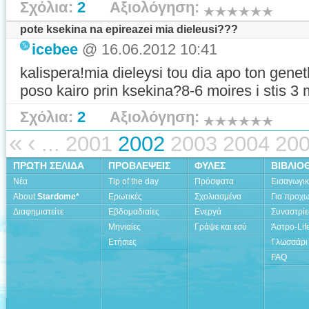
Σχόλια:
2
Αξιολόγηση:
pote ksekina na epireazei mia dieleusi???
icebee
@ 16.06.2012 10:41
kalispera!mia dieleysi tou dia apo ton geneth
poso kairo prin ksekina?8-6 moires i stis 3
Σχόλια:
2
Αξιολόγηση:
«
‹
...
2001
2002
2003
2004
20
ΠΡΩΤΗ ΣΕΛΙΔΑ
ΠΡΟΒΛΕΨΕΙΣ
ΦΥΛΕΣ
ΒΙΒΛΙΟ
Νέα
Tip of the day
Πρόσφατα
Εισαγωγι
About
Stardome*
Ερωτικές
Σχολιασμένα
Για προχ
Διαφημιστείτε
Εβδομαδιαίες
Ενεργά
Συναστρίε
Μηνιαίες
Γράψε και εσύ
Άστρο-Lif
Ετήσιες
Γλωσσάρι
FAQ