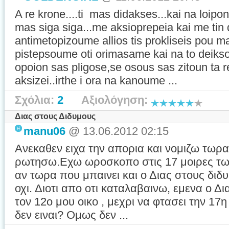
A re krone....ti mas didakses...kai na loipo
mas siga siga...me aksioprepeia kai me tin 
antimetopizoume allios tis prokliseis pou mas
pistepsoume oti orimasame kai na to deikso
opoion sas pligose,se osous sas zitoun ta 
aksizei..irthe i ora na kanoume ...
Σχόλια:
2
Αξιολόγηση:
Διας στους Διδυμους
manu06
@ 13.06.2012 02:15
Ανεκαθεν ειχα την απορια και νομιζω τωρα
ρωτησω.Εχω ωροσκοπο στις 17 μοιρες τω
αν τωρα που μπαινει και ο Διας στους διδ
οχι. Διοτι απο οτι καταλαβαινω, εμενα ο Δ
τον 12ο μου οικο , μεχρι να φτασει την 17
δεν ειναι? Ομως δεν ...