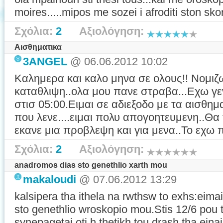
moires.....mipos me sozei i afroditi ston sko
Σχόλια:
2
Αξιολόγηση:
Αισθηματικα
3ANGEL
@ 06.06.2012 10:02
Καλημερα και καλο μηνα σε ολους!! Νομι
καταθλιψη..ολα μου πανε στραβα...Εχω γεν
στισ 05:00.Ειμαι σε αδιεξοδο με τα αισθημ
που λενε....ειμαι πολυ απογοητευμενη..Θα
εκανε μια προβλεψη και για μενα..Το εχω
Σχόλια:
2
Αξιολόγηση:
anadromos dias sto genethlio xarth mou
makaloudi
@ 07.06.2012 13:29
kalsipera tha ithela na rwthsw to exhs:eim
sto genethlio wroskopio mou.Stis 12/6 pou
synepagetai oti h thetikh tou drash tha ein