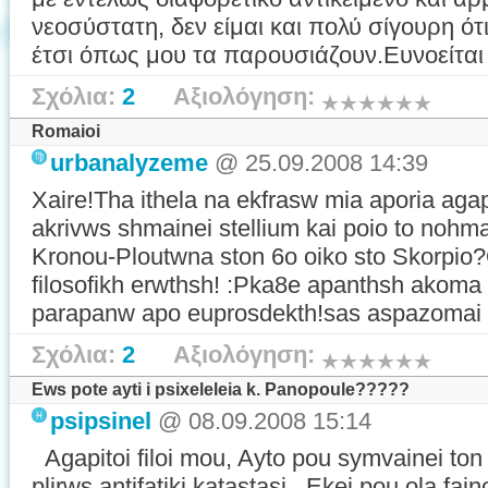
νεοσύστατη, δεν είμαι και πολύ σίγουρη ότ
έτσι όπως μου τα παρουσιάζουν.Ευνοείται λ
Σχόλια:
2
Αξιολόγηση:
Romaioi
urbanalyzeme
@ 25.09.2008 14:39
Xaire!Tha ithela na ekfrasw mia aporia aga
akrivws shmainei stellium kai poio to nohm
Kronou-Ploutwna ston 6o oiko sto Skorpio?O
filosofikh erwthsh! :Pka8e apanthsh akoma 
parapanw apo euprosdekth!sas aspazomai
Σχόλια:
2
Αξιολόγηση:
Ews pote ayti i psixeleleia k. Panopoule?????
psipsinel
@ 08.09.2008 15:14
Agapitoi filoi mou, Ayto pou symvainei ton 
plirws antifatiki katastasi. Ekei pou ola fai