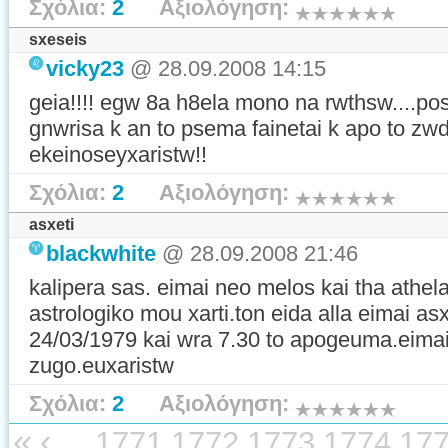
Σχόλια:
2
Αξιολόγηση:
sxeseis
vicky23
@ 28.09.2008 14:15
geia!!!! egw 8a h8ela mono na rwthsw....pos
gnwrisa k an to psema fainetai k apo to zwdi
ekeinoseyxaristw!!
Σχόλια:
2
Αξιολόγηση:
asxeti
blackwhite
@ 28.09.2008 21:46
kalipera sas. eimai neo melos kai tha athel
astrologiko mou xarti.ton eida alla eimai as
24/03/1979 kai wra 7.30 to apogeuma.eima
zugo.euxaristw
Σχόλια:
2
Αξιολόγηση:
«
‹
...
1771
1772
1773
1774
17