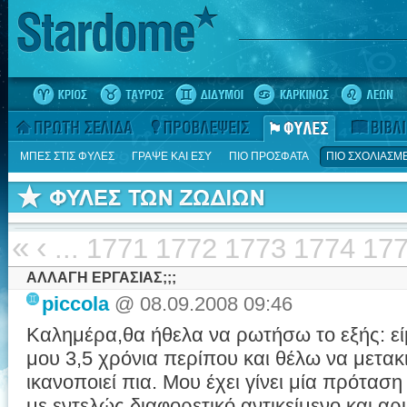
ΜΠΕΣ ΣΤΙΣ ΦΥΛΕΣ
ΓΡΑΨΕ ΚΑΙ ΕΣΥ
ΠΙΟ ΠΡΟΣΦΑΤΑ
ΠΙΟ ΣΧΟΛΙΑΣΜ
«
‹
...
1771
1772
1773
1774
17
ΑΛΛΑΓΗ ΕΡΓΑΣΙΑΣ;;;
piccola
@ 08.09.2008 09:46
Καλημέρα,θα ήθελα να ρωτήσω το εξής: ε
μου 3,5 χρόνια περίπου και θέλω να μετακ
ικανοποιεί πια. Μου έχει γίνει μία πρόταση
με εντελώς διαφορετικό αντικείμενο και αρ