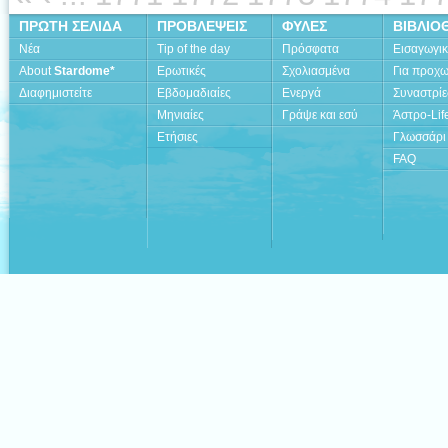
ΠΡΩΤΗ ΣΕΛΙΔΑ
ΠΡΟΒΛΕΨΕΙΣ
ΦΥΛΕΣ
ΒΙΒΛΙΟ
Νέα
Tip of the day
Πρόσφατα
Εισαγωγι
About
Stardome*
Ερωτικές
Σχολιασμένα
Για προχ
Διαφημιστείτε
Εβδομαδιαίες
Ενεργά
Συναστρίε
Μηνιαίες
Γράψε και εσύ
Άστρο-Lif
Ετήσιες
Γλωσσάρι
FAQ