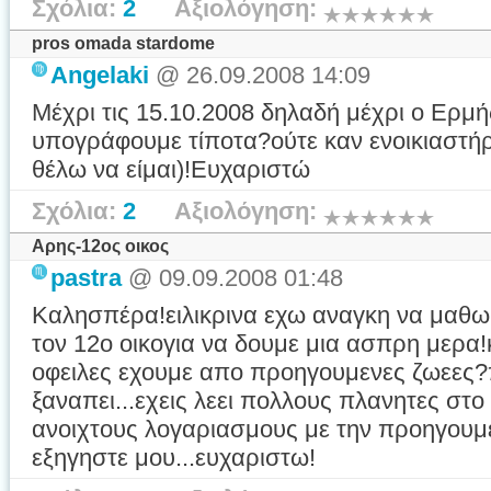
Σχόλια:
2
Αξιολόγηση:
pros omada stardome
Angelaki
@ 26.09.2008 14:09
Μέχρι τις 15.10.2008 δηλαδή μέχρι ο Ερμή
υπογράφουμε τίποτα?ούτε καν ενοικιαστήριο 
θέλω να είμαι)!Ευχαριστώ
Σχόλια:
2
Αξιολόγηση:
Αρης-12ος οικος
pastra
@ 09.09.2008 01:48
Καλησπέρα!ειλικρινα εχω αναγκη να μαθω
τον 12ο οικογια να δουμε μια ασπρη μερα!
οφειλες εχουμε απο προηγουμενες ζωεες
ξαναπει...εχεις λεει πολλους πλανητες στο
ανοιχτους λογαριασμους με την προηγου
εξηγηστε μου...ευχαριστω!