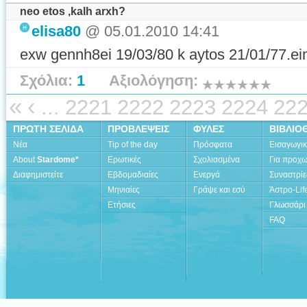
neo etos ,kalh arxh?
elisa80
@ 05.01.2010 14:41
exw gennh8ei 19/03/80 k aytos 21/01/77.eima
Σχόλια:
1
Αξιολόγηση:
«
‹
...
2221
2222
2223
2224
22
ΠΡΩΤΗ ΣΕΛΙΔΑ
ΠΡΟΒΛΕΨΕΙΣ
ΦΥΛΕΣ
ΒΙΒΛΙΟ
Νέα
Tip of the day
Πρόσφατα
Εισαγωγι
About
Stardome*
Ερωτικές
Σχολιασμένα
Για προχ
Διαφημιστείτε
Εβδομαδιαίες
Ενεργά
Συναστρίε
Μηνιαίες
Γράψε και εσύ
Άστρο-Lif
Ετήσιες
Γλωσσάρι
FAQ