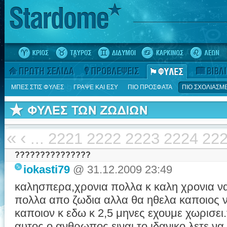
ΜΠΕΣ ΣΤΙΣ ΦΥΛΕΣ
ΓΡΑΨΕ ΚΑΙ ΕΣΥ
ΠΙΟ ΠΡΟΣΦΑΤΑ
ΠΙΟ ΣΧΟΛΙΑΣΜ
«
‹
...
2221
2222
2223
2224
22
???????????????
iokasti79
@ 31.12.2009 23:49
καλησπερα,χρονια πολλα κ καλη χρονια να 
πολλα απο ζωδια αλλα θα ηθελα καποιος ν
καποιον κ εδω κ 2,5 μηνες εχουμε χωρισει.τ
αυτος ο ανθρωπος ειναι το ιδανικο.λετε ν