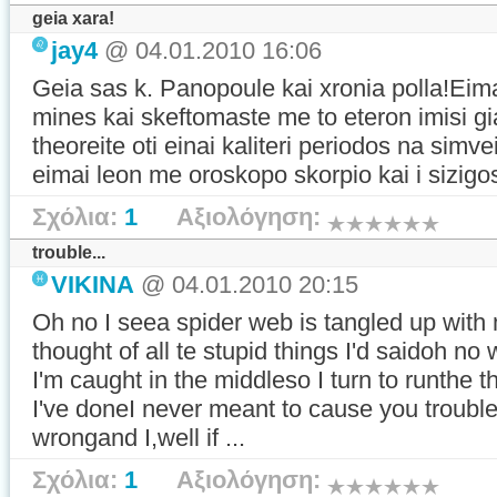
geia xara!
jay4
@ 04.01.2010 16:06
Geia sas k. Panopoule kai xronia polla!Eim
mines kai skeftomaste me to eteron imisi gia
theoreite oti einai kaliteri periodos na sim
eimai leon me oroskopo skorpio kai i sizig
Σχόλια:
1
Αξιολόγηση:
trouble...
VIKINA
@ 04.01.2010 20:15
Oh no I seea spider web is tangled up with
thought of all te stupid things I'd saidoh no
I'm caught in the middleso I turn to runthe th
I've doneI never meant to cause you troubl
wrongand I,well if ...
Σχόλια:
1
Αξιολόγηση: