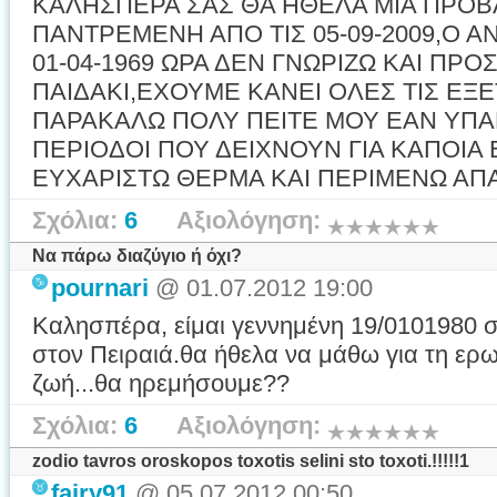
ΚΑΛΗΣΠΕΡΑ ΣΑΣ ΘΑ ΗΘΕΛΑ ΜΙΑ ΠΡΟΒΛ
ΠΑΝΤΡΕΜΕΝΗ ΑΠΟ ΤΙΣ 05-09-2009,Ο Α
01-04-1969 ΩΡΑ ΔΕΝ ΓΝΩΡΙΖΩ ΚΑΙ Π
ΠΑΙΔΑΚΙ,ΕΧΟΥΜΕ ΚΑΝΕΙ ΟΛΕΣ ΤΙΣ ΕΞΕΤ
ΠΑΡΑΚΑΛΩ ΠΟΛΥ ΠΕΙΤΕ ΜΟΥ ΕΑΝ ΥΠ
ΠΕΡΙΟΔΟΙ ΠΟΥ ΔΕΙΧΝΟΥΝ ΓΙΑ ΚΑΠΟΙ
ΕΥΧΑΡΙΣΤΩ ΘΕΡΜΑ ΚΑΙ ΠΕΡΙΜΕΝΩ ΑΠ
Σχόλια:
6
Αξιολόγηση:
Να πάρω διαζύγιο ή όχι?
pournari
@ 01.07.2012 19:00
Καλησπέρα, είμαι γεννημένη 19/0101980 
στον Πειραιά.θα ήθελα να μάθω για τη ερω
ζωή...θα ηρεμήσουμε??
Σχόλια:
6
Αξιολόγηση:
zodio tavros oroskopos toxotis selini sto toxoti.!!!!!1
fairy91
@ 05.07.2012 00:50