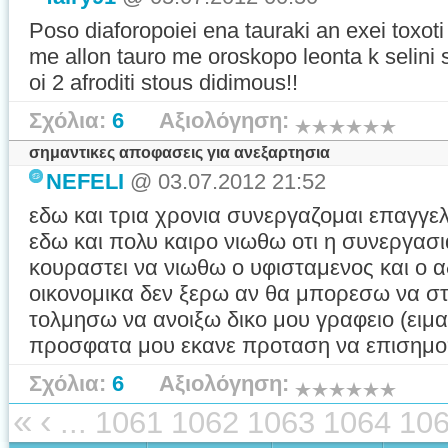
Poso diaforopoiei ena tauraki an exei toxoti
me allon tauro me oroskopo leonta k selini 
oi 2 afroditi stous didimous!!
Σχόλια:
6
Αξιολόγηση:
σημαντικες αποφασεις για ανεξαρτησια
NEFELI
@ 03.07.2012 21:52
εδω και τρια χρονια συνεργαζομαι επαγγε
εδω και πολυ καιρο νιωθω οτι η συνεργασι
κουραστει να νιωθω ο υφισταμενος και ο 
οικονομικα δεν ξερω αν θα μπορεσω να στ
τολμησω να ανοιξω δικο μου γραφειο (ειμα
προσφατα μου εκανε προταση να επισημοπ
Σχόλια:
6
Αξιολόγηση:
«
‹
...
1061
1062
1063
1064
10