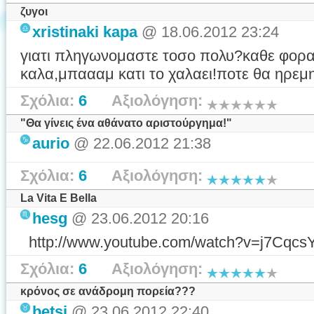
ζυγοι
xristinaki kapa
@ 18.06.2012 23:24
γιατι πληγωνομαστε τοσο πολυ?καθε φορα
καλα,μπαααμ κατι το χαλαει!ποτε θα ηρεμ
Σχόλια:
6
Αξιολόγηση:
"Θα γίνεις ένα αθάνατο αριστούργημα!"
aurio
@ 22.06.2012 21:38
Σχόλια:
6
Αξιολόγηση:
La Vita E Bella
hesg
@ 23.06.2012 20:16
http://www.youtube.com/watch?v=j7Cq
Σχόλια:
6
Αξιολόγηση:
κρόνος σε ανάδρομη πορεία???
betsi
@ 23.06.2012 22:40