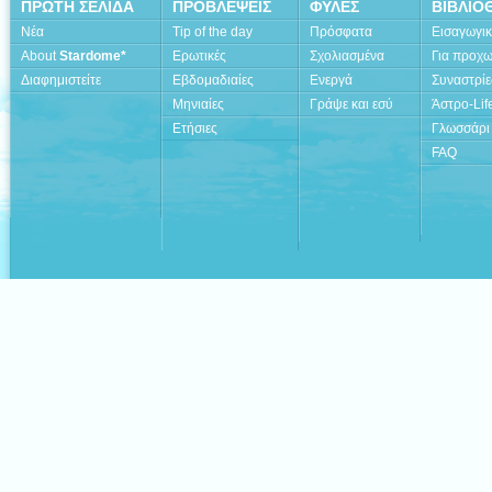
ΠΡΩΤΗ ΣΕΛΙΔΑ
ΠΡΟΒΛΕΨΕΙΣ
ΦΥΛΕΣ
ΒΙΒΛΙΟ
Νέα
Tip of the day
Πρόσφατα
Εισαγωγι
About
Stardome*
Ερωτικές
Σχολιασμένα
Για προχ
Διαφημιστείτε
Εβδομαδιαίες
Ενεργά
Συναστρίε
Μηνιαίες
Γράψε και εσύ
Άστρο-Lif
Ετήσιες
Γλωσσάρι
FAQ