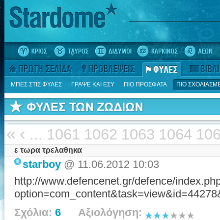
ΜΠΕΣ ΣΤΙΣ ΦΥΛΕΣ
ΓΡΑΨΕ ΚΑΙ ΕΣΥ
ΠΙΟ ΠΡΟΣΦΑΤΑ
ΠΙΟ ΣΧΟΛΙΑΣΜ
«
‹
...
1061
1062
1063
1064
10
ε τωρα τρελαθηκα
starboy
@ 11.06.2012 10:03
http://www.defencenet.gr/defence/index.ph
option=com_content&task=view&id=44278
Σχόλια:
6
Αξιολόγηση: