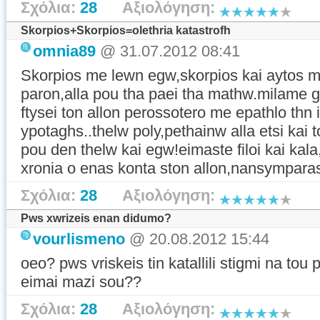
Σχόλια:
28
Αξιολόγηση:
Skorpios+Skorpios=olethria katastrofh
omnia89
@ 31.07.2012 08:41
Skorpios me lewn egw,skorpios kai aytos 
paron,alla pou tha paei tha mathw.milame g
ftysei ton allon perossotero me epathlo thn
ypotaghs..thelw poly,pethainw alla etsi kai 
pou den thelw kai egw!eimaste filoi kai kala,
xronia o enas konta ston allon,nansymparas
Σχόλια:
28
Αξιολόγηση:
Pws xwrizeis enan didumo?
vourlismeno
@ 20.08.2012 15:44
oeo? pws vriskeis tin katallili stigmi na tou
eimai mazi sou??
Σχόλια:
28
Αξιολόγηση: