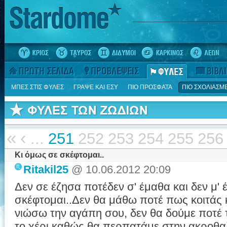
ΜΠΕΣ ΣΤΙΣ ΦΥΛΕΣ
ΓΡΑΨΕ ΚΑΙ ΕΣΥ
ΠΙΟ ΠΡΟΣΦΑΤΑ
ΠΙΟ ΣΧΟΛΙΑΣΜ
«
‹
...
251
252
253
254
255
256
Κι όμως σε σκέφτομαι..
Ritakil25
@ 10.06.2012 20:09
Δεν σε έζησα ποτέδεν σ' έμαθα και δεν μ' 
σκέφτομαι..Δεν θα μάθω ποτέ πως κοιτάς 
νιώσω την αγάπη σου, δεν θα δούμε ποτέ τ
το χέρι καθώς θα περπατάμε στην ακροθα