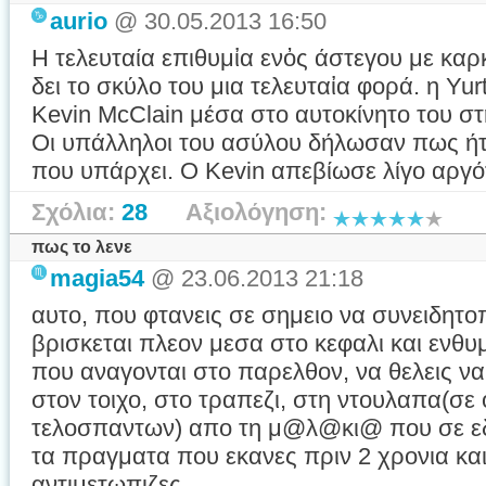
aurio
@ 30.05.2013 16:50
Η τελευταία επιθυμἰα ενὀς άστεγου με καρ
δει το σκύλο του μια τελευταἰα φορά. η Yu
Kevin McClain μέσα στο αυτοκίνητο του στ
Οι υπάλληλοι του ασύλου δήλωσαν πως ήτα
που υπάρχει. Ο Kevin απεβίωσε λίγο αργό
Σχόλια:
28
Αξιολόγηση:
πως το λενε
magia54
@ 23.06.2013 21:18
αυτο, που φτανεις σε σημειο να συνειδητοπ
βρισκεται πλεον μεσα στο κεφαλι και ενθ
που αναγονται στο παρελθον, να θελεις να
στον τοιχο, στο τραπεζι, στη ντουλαπα(σε 
τελοσπαντων) απο τη μ@λ@κι@ που σε εδερν
τα πραγματα που εκανες πριν 2 χρονια κα
αντιμετωπιζες ...