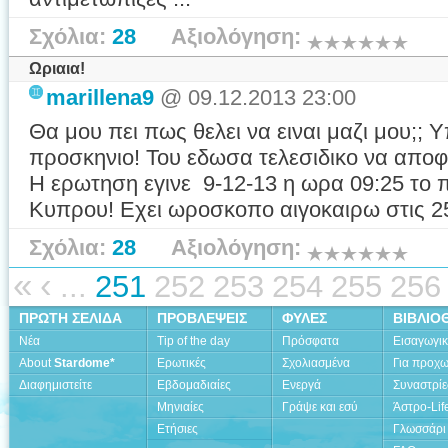
Σχόλια:
28
Αξιολόγηση:
Ωριαια!
marillena9
@ 09.12.2013 23:00
Θα μου πει πως θελει να ειναι μαζι μου;; 
προσκηνιο! Του εδωσα τελεσιδικο να αποφασ
Η ερωτηση εγινε 9-12-13 η ωρα 09:25 το 
Κυπρου! Εχει ωροσκοπο αιγοκαιρω στις 25
Σχόλια:
28
Αξιολόγηση:
«
‹
...
251
252
253
254
255
256
ΠΡΩΤΗ ΣΕΛΙΔΑ
ΠΡΟΒΛΕΨΕΙΣ
ΦΥΛΕΣ
ΒΙΒΛΙΟ
Νέα
Tip of the day
Πρόσφατα
Εισαγωγι
About
Stardome*
Ερωτικές
Σχολιασμένα
Για προχ
Διαφημιστείτε
Εβδομαδιαίες
Ενεργά
Συναστρίε
Μηνιαίες
Γράψε και εσύ
Άστρο-Lif
Ετήσιες
Γλωσσάρι