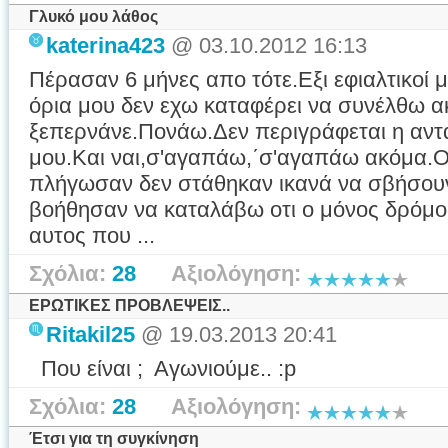
Γλυκό μου λάθος
katerina423
@ 03.10.2012 16:13
Πέρασαν 6 μήνες απο τότε.Εξι εφιαλτικοί 
όρια μου δεν εχω καταφέρει να συνέλθω α
ξεπερνάνε.Πονάω.Δεν περιγράφεται η αντ
μου.Και ναι,σ'αγαπάω,΄σ'αγαπάω ακόμα.Ο
πλήγωσαν δεν στάθηκαν ικανά να σβήσου
βοήθησαν να καταλάβω οτι ο μόνος δρόμος
αυτος που ...
Σχόλια:
28
Αξιολόγηση:
ΕΡΩΤΙΚΕΣ ΠΡΟΒΛΕΨΕΙΣ..
Ritakil25
@ 19.03.2013 20:41
Που είναι ; Αγωνιούμε.. :p
Σχόλια:
28
Αξιολόγηση:
Έτσι για τη συγκίνηση