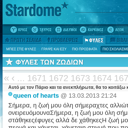
ΜΠΕΣ ΣΤΙΣ ΦΥΛΕΣ
ΓΡΑΨΕ ΚΑΙ ΕΣΥ
ΠΙΟ ΠΡΟΣΦΑΤΑ
ΠΙΟ ΣΧΟΛΙΑΣΜ
«
‹
...
1671
1672
1673
1674
16
Αυτό με τον Πάριο και τα ανεκπλήρωτα, θα το κοιτάξω 
queen of hearts
@ 13.03.2013 21:24
Σήμερα, η ζωή μου όλη σήμεραχτες αλλιώτ
ονειρευόμουναΣήμερα, η ζωή μου όλη σήμ
στάθηκεςέφυγες αλλά δε χάθηκεςΗ ζωή μο
περνά και χάνεται, χάνεταιη στιγμή που πο