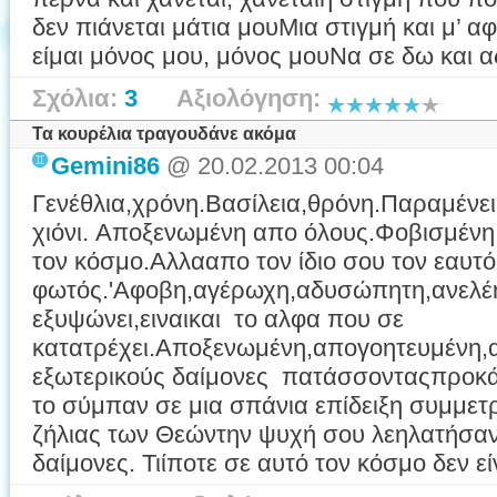
δεν πιάνεται μάτια μουΜια στιγμή και μ’ α
είμαι μόνος μου, μόνος μουΝα σε δω και ας
Σχόλια:
3
Αξιολόγηση:
Τα κουρέλια τραγουδάνε ακόμα
Gemini86
@ 20.02.2013 00:04
Γενέθλια,χρόνη.Βασίλεια,θρόνη.Παραμένει
χιόνι. Αποξενωμένη απο όλους.Φοβισμένη
τον κόσμο.Αλλααπο τον ίδιο σου τον εαυτό
φωτός.'Αφοβη,αγέρωχη,αδυσώπητη,ανελέη
εξυψώνει,ειναικαι το αλφα που σε
κατατρέχει.Αποξενωμένη,απογοητευμένη,
εξωτερικούς δαίμονες πατάσσονταςπροκάλ
το σύμπαν σε μια σπάνια επίδειξη συμμετρ
ζήλιας των Θεώντην ψυχή σου λεηλατήσανε
δαίμονες. Τιίποτε σε αυτό τον κόσμο δεν είν