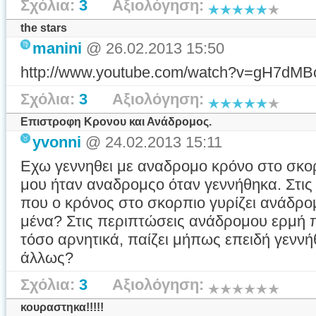
Σχόλια:
3
Αξιολόγηση:
the stars
manini
@ 26.02.2013 15:50
http://www.youtube.com/watch?v=gH7dMBcg
Σχόλια:
3
Αξιολόγηση:
Επιστροφη Κρονου και Ανάδρομος.
yvonni
@ 24.02.2013 15:11
Εχω γεννηθει με αναδρομο κρόνο στο σκορ
μου ήταν αναδρομςο όταν γεννήθηκα. Στις
που ο κρόνος στο σκορπιο γυρίζει ανάδρομο
μένα? Στις περιπτώσεις ανάδρομου ερμή πά
τόσο αρνητικά, παίζει μήπως επειδή γενν
άλλως?
Σχόλια:
3
Αξιολόγηση:
κουραστηκα!!!!!