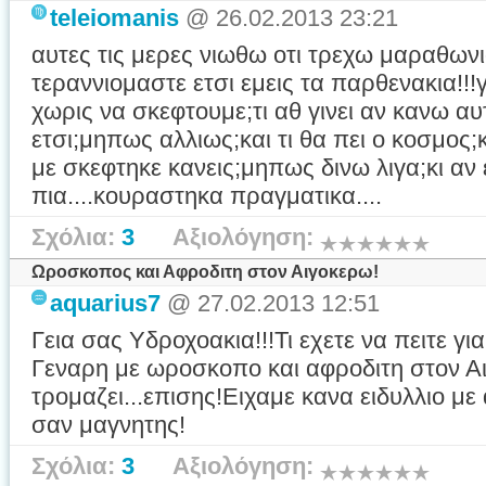
teleiomanis
@ 26.02.2013 23:21
αυτες τις μερες νιωθω οτι τρεχω μαραθωνιο 
τεραννιομαστε ετσι εμεις τα παρθενακια!!!γ
χωρις να σκεφτουμε;τι αθ γινει αν κανω α
ετσι;μηπως αλλιως;και τι θα πει ο κοσμος;
με σκεφτηκε κανεις;μηπως δινω λιγα;κι αν εκ
πια....κουραστηκα πραγματικα....
Σχόλια:
3
Αξιολόγηση:
Ωροσκοπος και Αφροδιτη στον Αιγοκερω!
aquarius7
@ 27.02.2013 12:51
Γεια σας Υδροχοακια!!!Τι εχετε να πειτε γ
Γεναρη με ωροσκοπο και αφροδιτη στον Α
τρομαζει...επισης!Ειχαμε κανα ειδυλλιο μ
σαν μαγνητης!
Σχόλια:
3
Αξιολόγηση: