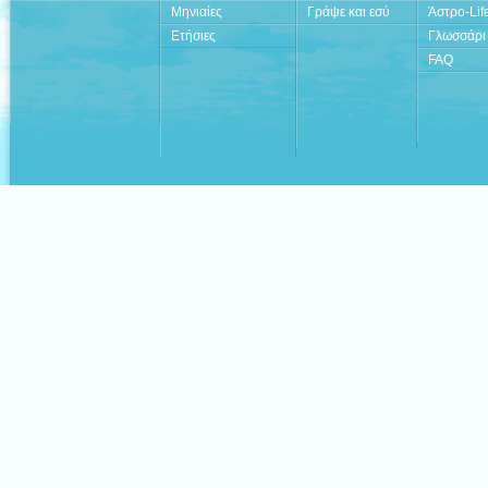
Μηνιαίες
Γράψε και εσύ
Άστρο-Lif
Ετήσιες
Γλωσσάρι
FAQ