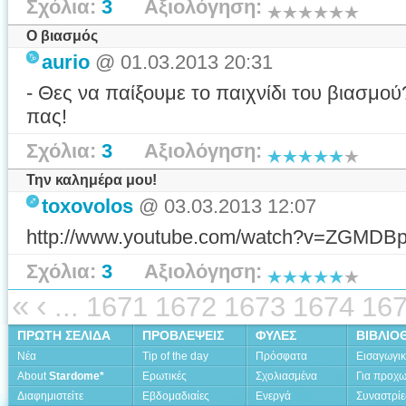
Σχόλια:
3
Αξιολόγηση:
Ο βιασμός
aurio
@ 01.03.2013 20:31
- Θες να παίξουμε το παιχνίδι του βιασμο
πας!
Σχόλια:
3
Αξιολόγηση:
Την καλημέρα μου!
toxovolos
@ 03.03.2013 12:07
http://www.youtube.com/watch?v=ZGMD
Σχόλια:
3
Αξιολόγηση:
«
‹
...
1671
1672
1673
1674
16
ΠΡΩΤΗ ΣΕΛΙΔΑ
ΠΡΟΒΛΕΨΕΙΣ
ΦΥΛΕΣ
ΒΙΒΛΙΟ
Νέα
Tip of the day
Πρόσφατα
Εισαγωγι
About
Stardome*
Ερωτικές
Σχολιασμένα
Για προχ
Διαφημιστείτε
Εβδομαδιαίες
Ενεργά
Συναστρίε