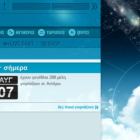
username
password
έχουν γενέθλια 288 μέλη.
γιορτάζουν οι: Αστέρω
δες ποιοί γιορτάζουν