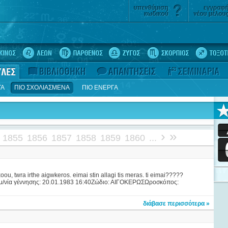
ΤΑ
ΠΙΟ ΣΧΟΛΙΑΣΜΕΝΑ
ΠΙΟ ΕΝΕΡΓΑ
›
»
1855
1856
1857
1858
1859
1860
...
ou, twra irthe aigwkeros. eimai stin allagi tis meras. ti eimai?????
Ημ/νία γέννησης: 20.01.1983 16:40Ζώδιο: ΑΙΓΟΚΕΡΩΣΩροσκόπος:
διάβασε περισσότερα »