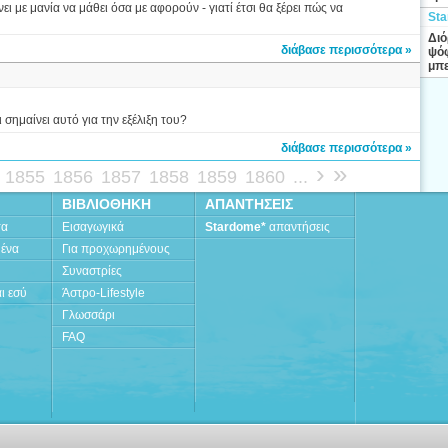
ι με μανία να μάθει όσα με αφορούν - γιατί έτσι θα ξέρει πώς να
Sta
Διό
διάβασε περισσότερα »
ψόφ
μπε
 σημαίνει αυτό για την εξέλιξη του?
διάβασε περισσότερα »
›
»
1855
1856
1857
1858
1859
1860
...
ΒΙΒΛΙΟΘΗΚΗ
ΑΠΑΝΤΗΣΕΙΣ
τα
Εισαγωγικά
Stardome*
απαντήσεις
μένα
Για προχωρημένους
Συναστρίες
ι εσύ
Άστρο-Lifestyle
Γλωσσάρι
FAQ