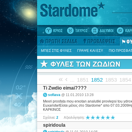
ΜΠΕΣ ΣΤΙΣ ΦΥΛΕΣ
ΓΡΑΨΕ ΚΑΙ ΕΣΥ
ΠΙΟ ΠΡΟΣΦΑ
«
‹
...
1851
1852
1853
1854
Ti Zwdio eimai????
sofiava
@ 11.01.2010 13:28
Mexri prosfata mou erxotan analutiki provlepsi tou ydroxo
Euxaristw!Είσαι μέλος στο Stardome* απο 07.03.2009
ΚΑΡΚΙΝΟΣ
Σχόλια:
2
Αξιολόγηση:
spiridoula