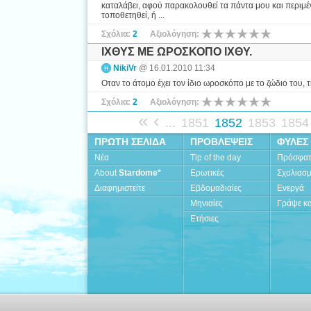
καταλάβει, αφού παρακολουθεί τα πάντα μου και περιμένε
τοποθετηθεί, ή ...
Σχόλια:
2
Αξιολόγηση:
IΧΘΥΣ ΜΕ ΩΡΟΣΚΟΠΟ ΙΧΘΥ.
NikiVr
@ 16.01.2010 11:34
Oταν το άτομο έχει τον ίδιο ωροσκόπο με το ζώδιο του, τι
Σχόλια:
2
Αξιολόγηση:
«
‹
...
1851
1852
1853
1854
ΠΡΩΤΗ ΣΕΛΙΔΑ
ΠΡΟΒΛΕΨΕΙΣ
ΦΥΛΕΣ
Νέα
Tip of the day
Πρόσφα
About
Stardome*
Ερωτικές
Σχολιασ
Διαφημιστείτε
Εβδομαδιαίες
Ενεργά
Μηνιαίες
Γράψε κα
Ετήσιες