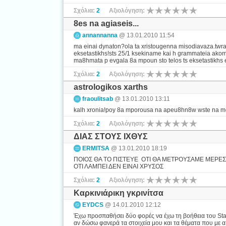
Σχόλια:
2
Αξιολόγηση:
8es na agiaseis...
annannanna
@ 13.01.2010 11:54
ma einai dynaton?ola ta xristougenna misodiavaza.tw
eksetastikhs!sts 25/1 ksekiname kai h grammateia akoma
ma8hmata p evgala 8a mpoun sto telos ts eksetastikhs e
Σχόλια:
2
Αξιολόγηση:
astrologikos xarths
fraoulitsab
@ 13.01.2010 13:11
kalh xronia!poy 8a mporousa na apeu8hn8w wste na mo
Σχόλια:
2
Αξιολόγηση:
ΔΙΑΣ ΣΤΟΥΣ ΙΧΘΥΣ
ERMITSA
@ 13.01.2010 18:19
ΠΟΙΟΣ ΘΑ ΤΟ ΠΙΣΤΕΥΕ ΟΤΙ ΘΑ ΜΕΤΡΟΥΣΑΜΕ ΜΕΡΕΣ Γ
ΟΤΙ ΛΑΜΠΕΙ ΔΕΝ ΕΙΝΑΙ ΧΡΥΣΟΣ
Σχόλια:
2
Αξιολόγηση:
Καρκινιάρικη γκρινίτσα
EYDCS
@ 14.01.2010 12:12
Έχω προσπαθήσει δύο φορές να έχω τη βοήθεια του Star
αν δώσω φανερά τα στοιχεία μου και τα θέματα που με