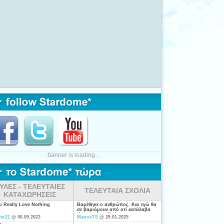
banner is loading...
ΥΛΕΣ - ΤΕΛΕΥΤΑΙΕΣ
ΤΕΛΕΥΤΑΙΑ ΣΧΟΛΙΑ
ΚΑΤΑΧΩΡΗΣΕΙΣ
ou Really Love Nothing
Βαρέθηκε ο ανθρώπος. Και εγώ θα
σε βαριόμουν από οτί κατάλαβα
είσαι από τις ξενέρωτες που
fer21
@ 06.09.2023
ManosTS
@ 29.01.2025
ψάχνουν απλά για "σύζυγο". Η