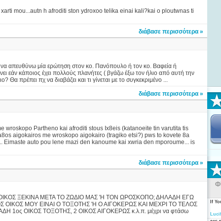
arti mou...autn h afroditi ston ydroxoo telika einai kali?kai o ploutwnas ti
διάβασε περισσότερα »
 να απευθύνω μία ερώτηση στον κο. Πανόπουλο ή τον κο. Βαφεία ή
νει εάν κάποιος έχει πολλούς πλανήτες ( βγάζω έξω τον ήλιο από αυτή την
Θα πρέπει πχ να διαβάζει και τι γίνεται με το συγκεκριμένο ...
διάβασε περισσότερα »
roskopo Partheno kai afroditi stous Ix8eis (katanoeite tin varutita tis
a8os aigokairos me wroskopo aigokairo (tragiko etsi?) pws to kovete 8a
.. Eimaste auto pou lene mazi den kanoume kai xwria den mporoume... is
διάβασε περισσότερα »
Φ
ΟΙΚΟΣ ΞΕΚΙΝΑ ΜΕΤΑ ΤΟ ΖΩΔΙΟ ΜΑΣ 'Η ΤΟΝ ΩΡΟΣΚΟΠΟ; ΔΗΛΑΔΗ ΕΓΩ
If Y
ΟΙΚΟΣ ΜΟΥ ΕΙΝΑΙ Ο ΤΟΞΟΤΗΣ 'Η Ο ΑΙΓΟΚΕΡΩΣ ΚΑΙ ΜΕΧΡΙ ΤΟ ΤΕΛΟΣ
Η 1ος ΟΙΚΟΣ ΤΟΞΟΤΗΣ, 2 ΟΙΚΟΣ ΑΙΓΟΚΕΡΩΣ κ.λ.π. μέχρι να φτάσω
Luci