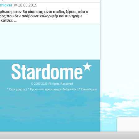
rhicker
@ 10.03.2015
ρθωση, στον 8ο οίκο σας είναι παιδιά, ξέρετε, κάτι ο
ος που δεν ανάβουνε καλοριφέρ και κυνηγάμε
κάτσες ...
© 2006-2025 All rights Reserved
* Όροι χρήσης
|
* Προστασία προσωπικών δεδομένων
|
* Επικοινωνία