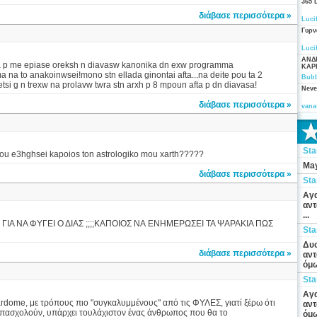
365 
διάβασε περισσότερα »
Luci
Γυρν
Luci
ΑΝΔ
ra p me epiase oreksh n diavasw kanonika dn exw programma
ΚΑΡ
 na to anakoinwsei!mono stn ellada ginontai afta...na deite pou ta 2
Bubb
tsi g n trexw na prolavw twra stn arxh p 8 mpoun afta p dn diavasa!
Neve
διάβασε περισσότερα »
vana
St
u e3hghsei kapoios ton astrologiko mou xarth?????
May
διάβασε περισσότερα »
St
Αγα
αντ
...
ΙΑ ΝΑ ΦΥΓΕΙ Ο ΔΙΑΣ ;;;;ΚΑΠΟΙΟΣ ΝΑ ΕΝΗΜΕΡΩΣΕΙ ΤΑ ΨΑΡΑΚΙΑ ΠΩΣ
St
Δυσ
διάβασε περισσότερα »
αντ
όμω
St
Αγα
dome, με τρόπους πιο "συγκαλυμμένους" από τις ΦΥΛΕΣ, γιατί ξέρω ότι
αντ
 απασχολούν, υπάρχει τουλάχιστον ένας άνθρωπος που θα το
όμω