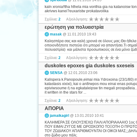
spiridoula
@ 11.01.2010 14:05
kaln xronia!!tha hthela mia vonthia gia na katanoisw ton x
akrivws kanei?euxaristw prokatavolika
Σχόλια:
2
Αξιολόγηση:
ερώτηση για πολυαστρία
masak
@ 11.01.2010 19:43
Καλησπέρα σας και καλή χρονιά σε όλους μας.Θα ήθελα
οποιονδήποτε πιστεύει ότι μπορεί να απαντήσει.Τι σημαί
πολυαστρία) και μάλιστα προσωπικούς σε ένα μόνο ζώδιο? 
Σχόλια:
2
Αξιολόγηση:
duskoles epoxes gia duskoles sxeseis
SENSA
@ 12.01.2010 23:06
Kalispera k.Panopoule,eimai mia Ydroxoina (23/1/80) me w
katastasis xixixi), kai o an8rwpos mou einai enas polup
epiviwsoume ή na egkataleipsw tin megali prospa8eia..
it written in the stars for ...
Σχόλια:
2
Αξιολόγηση:
ΑΠΟΡΙΑ
jamaikagirl
@ 13.01.2010 10:41
ΚΑΛΗΜΕΡΑ ΣΕ ΟΛΟΥΣ!!ΕΧΩ ΠΑΛΙ ΑΠΟΡΙΑΑΑΑ!Ο 1ος 
ΠΟΥ ΕΙΜΑΙ ΖΥΓΟΣ ΜΕ ΩΡΟΣΚΟΠΟ ΤΟΞΟΤΗ Ο ΠΡΩΤΟΣ 
ΤΟΥ ΖΩΔΙΑΚΟΥ ΑΠΑΡΙΘΜΟΥΝΤΑΙ ΟΙ ΟΙΚΟΙ ΜΑΣ;;;ΔΗΛΑΔ
στο ζώδιο μου πάλι;