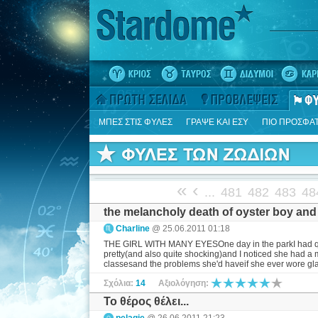
ΜΠΕΣ ΣΤΙΣ ΦΥΛΕΣ
ΓΡΑΨΕ ΚΑΙ ΕΣΥ
ΠΙΟ ΠΡΟΣΦΑ
«
‹
...
481
482
483
48
the melancholy death of oyster boy and 
Charline
@ 25.06.2011 01:18
THE GIRL WITH MANY EYESOne day in the parkI had quit
pretty(and also quite shocking)and I noticed she had a
classesand the problems she'd haveif she ever wore glas
Σχόλια:
14
Αξιολόγηση:
Το θέρος θέλει...