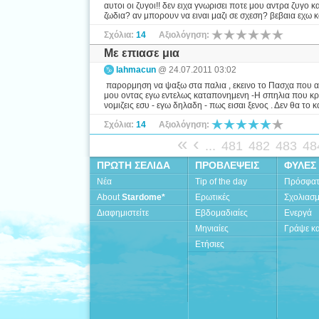
αυτοι οι ζυγοι!! δεν ειχα γνωρισει ποτε μου αντρα ζυγο κα
ζωδια? αν μπορουν να ειναι μαζι σε σχεση? βεβαια εχω κα
Σχόλια:
14
Αξιολόγηση:
Mε επιασε μια
lahmacun
@ 24.07.2011 03:02
παρορμηση να ψαξω στα παλια , εκεινο το Πασχα που ακο
μου οντας εγω εντελως καταπονημενη -Η σπηλια που κρυβ
νομιζεις εσυ - εγω δηλαδη - πως εισαι ξενος . Δεν θα το κα
Σχόλια:
14
Αξιολόγηση:
«
‹
...
481
482
483
48
ΠΡΩΤΗ ΣΕΛΙΔΑ
ΠΡΟΒΛΕΨΕΙΣ
ΦΥΛΕΣ
Νέα
Tip of the day
Πρόσφα
About
Stardome*
Ερωτικές
Σχολιασ
Διαφημιστείτε
Εβδομαδιαίες
Ενεργά
Μηνιαίες
Γράψε κα
Ετήσιες