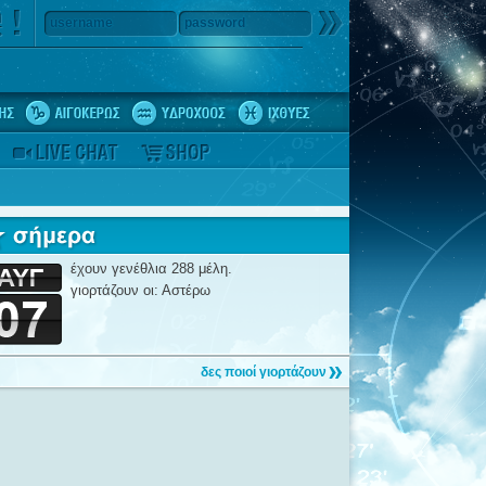
username
password
έχουν γενέθλια 288 μέλη.
γιορτάζουν οι: Αστέρω
δες ποιοί γιορτάζουν