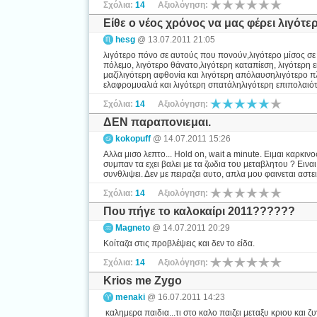
Σχόλια:
14
Αξιολόγηση:
Είθε ο νέος χρόνος να μας φέρει λιγότε
hesg
@ 13.07.2011 21:05
λιγότερο πόνο σε αυτούς που πονούν,λιγότερο μίσος σε
πόλεμο, λιγότερο θάνατο,λιγότερη καταπίεση, λιγότερη ε
μαζίλιγότερη αφθονία και λιγότερη απόλαυσηλιγότερο π
ελαφρομυαλιά και λιγότερη σπατάληλιγότερη επιπολαιότ
Σχόλια:
14
Αξιολόγηση:
ΔΕΝ παραπονιεμαι.
kokopuff
@ 14.07.2011 15:26
Αλλα μισο λεπτο... Hold on, wait a minute. Ειμαι καρκινο
συμπαν τα εχει βαλει με τα ζωδια του μεταβλητου ? Εινα
συνθλιψει. Δεν με πειραζει αυτο, απλα μου φαινεται αστει
Σχόλια:
14
Αξιολόγηση:
Που πήγε το καλοκαίρι 2011??????
Magneto
@ 14.07.2011 20:29
Κοίταζα στις προβλέψεις και δεν το είδα.
Σχόλια:
14
Αξιολόγηση:
Krios me Zygo
menaki
@ 16.07.2011 14:23
καλημερα παιδια...τι στο καλο παιζει μεταξυ κριου και 