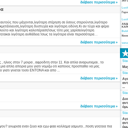
365 
διάβασε περισσότερα »
Luci
ρα
Γυρν
Luci
 αυτούς που μάχονται,λιγότερη στέρηση σε όσους στερούνται,λιγότερο
ΑΝΔ
κμετάλλευση,λιγότερη δυστυχία και λιγότερη οδύνη.Κι αν τύχει και φέρει
ΚΑΡ
λούτο και λιγότερη καλοπέρασηΊσως τότε μας χαρίσειλιγότερη
Bubb
ητακαι λιγότερη αυθάδεια.Ίσως τα λιγότερα είναι περισσότερα…
Neve
διάβασε περισσότερα »
vana
St
ς , ηλιος στην 7 μοιρα , αφροδιτη στην 11. Και απλα αναρωτιεμαι.. το
ι μια απλη απορια μου γιατι νομιζω οτι καποιος προσπαθει να μας
May
ο γιατι γινεται τοσο ΕΝΤΟΝΑ και απο ...
St
διάβασε περισσότερα »
Αγα
αντ
...
St
Δυσ
αντ
διάβασε περισσότερα »
όμω
St
Αγα
αντ
ζυγου? γνωρισα εναν ζυγο και εχω φαει κολλημα γαμωτο...ποση γοητεια πια
όμω