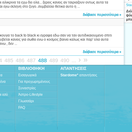
ι ειλικρινα τα εχω δει ολα... ξερεις κανεις αν ταιριαζουν οντως αυτα τα
Sta
ι εγω σεληνη στο ζυγο..συμβαλλει θετικα αυτο η ...
Διό
διάβασε περισσότερα »
ψόφ
μπε
υγα το back to black κι εγραφα εδω σαν να ταν αυτιδικαιουμενο σπιτι
εται κανεις για σωθει ενω ο κοσμος βαινει καλως και παρ' ολα αυτα
νω , δεν ...
διάβασε περισσότερα »
›
»
4
485
486
487
488
489
490
...
ΒΙΒΛΙΟΘΗΚΗ
ΑΠΑΝΤΗΣΕΙΣ
τα
Εισαγωγικά
Stardome*
απαντήσεις
μένα
Για προχωρημένους
Συναστρίες
ι εσύ
Άστρο-Lifestyle
Γλωσσάρι
FAQ