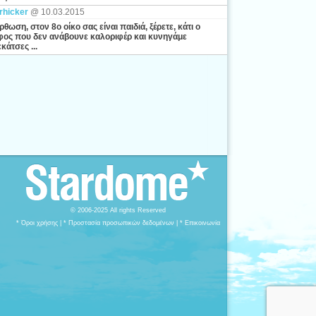
rhicker
@ 10.03.2015
ρθωση, στον 8ο οίκο σας είναι παιδιά, ξέρετε, κάτι ο
ος που δεν ανάβουνε καλοριφέρ και κυνηγάμε
κάτσες ...
© 2006-2025 All rights Reserved
* Όροι χρήσης
|
* Προστασία προσωπικών δεδομένων
|
* Επικοινωνία