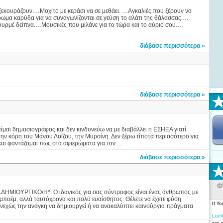
ξεκουράζουν.…Μοχίτο με κεράσι να σε μεθάει. …Αγκαλιές που ξέρουν να
άρωμα καρύδα για να συναγωνίζονται σε γεύση το αλάτι της θάλασσας.…
κουρμέ δείπνα.…Μουσικές που μιλάνε για το τώρα και το αύριό σου.…
διάβασε περισσότερα »
διάβασε περισσότερα »
είμαι δημοσιογράφος και δεν κινδυνεύω να με διαβάλλει η ΕΣΗΕΑ γιατί
την κόρη του Μάνου Λοϊζου, την Μυρσίνη. Δεν ξέρω τίποτα περισσότερο για
 και φαντάζομαι πως στα αφιερώματα για τον ...
διάβασε περισσότερα »
Φ
ΜΙΟΥΡΓΙΚΟ/Η*: Ο ιδανικός για σας σύντροφος είναι ένας άνθρωπος με
ποέμ, αλλά ταυτόχρονα και πολύ ευαίσθητος. Θέλετε να έχετε φύση
If Y
συνεχώς την ανάγκη να δημιουργεί ή να ανακαλύπτει καινούργια πράγματα
Luci