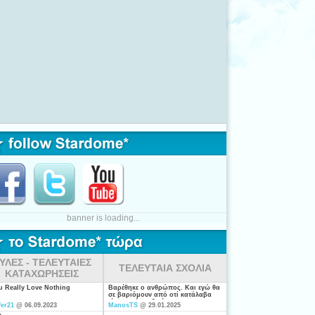
banner is loading...
ΥΛΕΣ - ΤΕΛΕΥΤΑΙΕΣ
ΤΕΛΕΥΤΑΙΑ ΣΧΟΛΙΑ
ΚΑΤΑΧΩΡΗΣΕΙΣ
ou Really Love Nothing
Βαρέθηκε ο ανθρώπος. Και εγώ θα
σε βαριόμουν από οτί κατάλαβα
είσαι από τις ξενέρωτες που
fer21
@ 06.09.2023
ManosTS
@ 29.01.2025
ψάχνουν απλά για "σύζυγο". Η