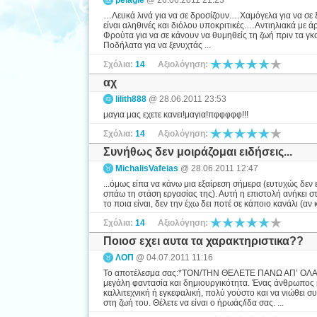
pelagie
@ 26.06.2011 21:23
…Λευκά λινά για να σε δροσίζουν.…Χαμόγελα για να σε 
είναι αληθινές και διόλου υποκριτικές.…Αντιηλιακά με 
Φρούτα για να σε κάνουν να θυμηθείς τη ζωή πριν τα γ
Ποδήλατα για να ξενυχτάς ...
Σχόλια:
14
Αξιολόγηση:
αχ
lilith888
@ 28.06.2011 23:53
μαγια μας εχετε κανει!μαγια!πφφφφφ!!!
Σχόλια:
14
Αξιολόγηση:
Συνήθως δεν μοιράζομαι ειδήσεις...
MichalisVafeias
@ 28.06.2011 12:47
...όμως είπα να κάνω μια εξαίρεση σήμερα (ευτυχώς δεν 
σπάω τη στάση εργασίας της). Αυτή η επιστολή ανήκει σ
το ποια είναι, δεν την έχω δει ποτέ σε κάποιο κανάλι (αν
Σχόλια:
14
Αξιολόγηση:
Ποιοσ εχει αυτα τα χαρακτηριστικα??
ΛΟΠ
@ 04.07.2011 11:16
Το αποτέλεσμα σας:*ΤΟΝ/ΤΗΝ ΘΕΛΕΤΕ ΠΑΝΩ ΑΠ’ ΟΛΑ ΔΗ
μεγάλη φαντασία και δημιουργικότητα. Ένας άνθρωπος μ
καλλιτεχνική ή εγκεφαλική, πολύ γούστο και να νιώθει 
στη ζωή του. Θέλετε να είναι ο ήρωάς/ίδα σας. ...