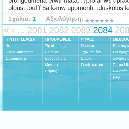
prohgoumena erwthmata...?profanws upraxo
olous...oufff 8a kanw upomonh...duskolos k
Σχόλια:
1
Αξιολόγηση:
«
‹
...
2081
2082
2083
2084
20
ΠΡΩΤΗ ΣΕΛΙΔΑ
ΠΡΟΒΛΕΨΕΙΣ
ΦΥΛΕΣ
ΒΙΒΛΙΟ
Νέα
Tip of the day
Πρόσφατα
Εισαγωγι
About
Stardome*
Ερωτικές
Σχολιασμένα
Για προχ
Διαφημιστείτε
Εβδομαδιαίες
Ενεργά
Συναστρίε
Μηνιαίες
Γράψε και εσύ
Άστρο-Lif
Ετήσιες
Γλωσσάρι
FAQ