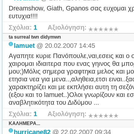
Dreamshow, Giath, Gpanos σας ευχομαι χρο
ευτυχια!!!!
Σχόλια:
1
Αξιολόγηση:
ta surreal twn didymwn
lamuet
@ 20.02.2007 14:45
Αγαπητε κυριε Πανόπουλε,ναι,εσεις και ο ο
χαιρομαι ιδιαιτερα που ενας γηινος θα μπο
μου;)Μόλις σημερα γραφτηκα μελος και μο
ετησια νεα για μενα..,αληθεια,ετσι ειναι..ξ
χαρακτηρίζει και με εκπλήσει αυτη τη σεζόν
(εξου και το lamuet..)Ολοι γνωρίζουν και εσ
αναβλητικότητα του Διδύμου ...
Σχόλια:
1
Αξιολόγηση:
ΚΑΛΗΜΕΡΑ...
hurricane82
@ 22.02.2007 09:34