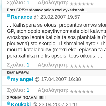
Σχόλια:
1
Αξιολόγηση:
Pros GP/Stardome/opoion exei eyxaristhsh...
Renance
@ 23.02.2007 19:57
... Kalhspera se olous, propantos omws st
GP, ston opoio apeythynomaste oloi kalwnta
wroskopo leonta kai ola ta sos planhtakia (hl
ploutwna) sto skorpio. Ti shmainei ayto? T
mou ta katalabainw (mexri ekei epiasan ta 
pera xathika me tis opseis, tous oikous, ...
Σχόλια:
1
Αξιολόγηση:
ksanarwtaw!
my angel
@ 17.04.2007 16:38
Σχόλια:
1
Αξιολόγηση:
ΧΡΟΝΙΑ ΠΟΛΛΑ!!!!!!!!
Koukaki
@ 23.04.2007 21:15