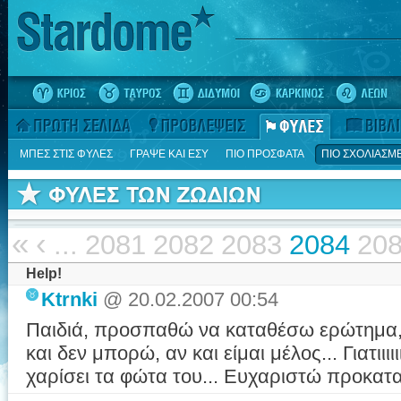
ΜΠΕΣ ΣΤΙΣ ΦΥΛΕΣ
ΓΡΑΨΕ ΚΑΙ ΕΣΥ
ΠΙΟ ΠΡΟΣΦΑΤΑ
ΠΙΟ ΣΧΟΛΙΑΣΜ
«
‹
...
2081
2082
2083
2084
20
Help!
Ktrnki
@ 20.02.2007 00:54
Παιδιά, προσπαθώ να καταθέσω ερώτημα, 
και δεν μπορώ, αν και είμαι μέλος... Γιατιιιι
χαρίσει τα φώτα του... Ευχαριστώ προκατα