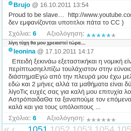
Brujo
@ 16.10.2011 13:54
Proud to be slave… http://www.youtube.
δεν εμφανίζονται υποτιτλοι πάτα το CC )
Σχόλια:
6
Αξιολόγηση:
λίγη τύχη θα μου χρειαστεί τώρα....
leonina
@ 17.10.2011 14:17
Επειδή ξεκινάω εξεταστικήκαι η νομική εί
περίπτωσηελπίζω τουλάχιστον στην εύνοι
διάστημαΕγώ από την πλευρά μου έχω μελ
εδώ και 2 μήνες αλλά τα μαθήματα είναι
λίγοΤις ευχές σας για καλή μου επιτυχία 
ΑστρόπαιδαΘα τα ξαναπούμε τον επόμενο
καλά και για τους υπόλοιπους ...
Σχόλια:
6
Αξιολόγηση:
«
‹
...
1051
1052
1053
1054
10