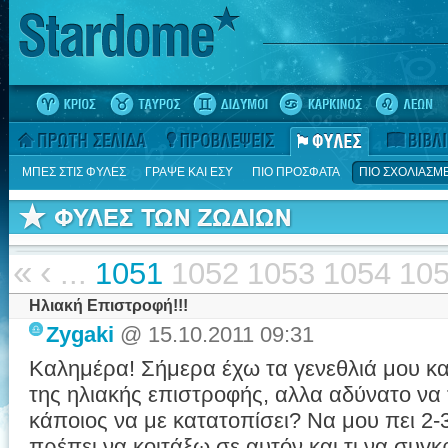
ΜΠΕΣ ΣΤΙΣ ΦΥΛΕΣ
ΓΡΑΨΕ ΚΑΙ ΕΣΥ
ΠΙΟ ΠΡΟΣΦΑΤΑ
ΠΙΟ ΣΧΟΛΙΑΣΜ
«
‹
...
1051
1052
1053
1054
10
Ηλιακή Επιστροφή!!!
Zygaki
@ 15.10.2011 09:31
Καλημέρα! Σήμερα έχω τα γενεθλιά μου και
της ηλιακής επιστροφής, αλλα αδύνατο να
κάποιος να με κατατοπίσει? Να μου πει 2-3
πρέπει να κοιτάξω σε αυτόν και τι να συγκ