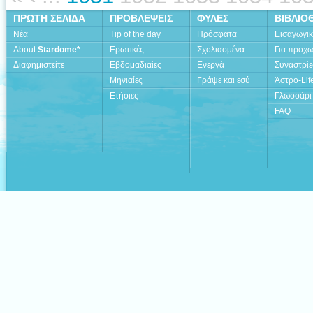
ΠΡΩΤΗ ΣΕΛΙΔΑ
ΠΡΟΒΛΕΨΕΙΣ
ΦΥΛΕΣ
ΒΙΒΛΙΟ
Νέα
Tip of the day
Πρόσφατα
Εισαγωγι
About
Stardome*
Ερωτικές
Σχολιασμένα
Για προχ
Διαφημιστείτε
Εβδομαδιαίες
Ενεργά
Συναστρίε
Μηνιαίες
Γράψε και εσύ
Άστρο-Lif
Ετήσιες
Γλωσσάρι
FAQ