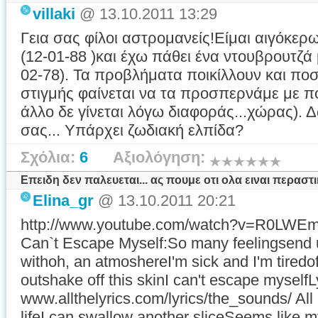
villaki
@ 13.10.2011 13:29
Γεια σας φίλοι αστρομανείς!Είμαι αιγόκε
(12-01-88 )και έχω πάθει ένα ντουβρουτζά
02-78). Τα προβλήματα ποικίλλουν και ποσο
στιγμής φαίνεται να τα προσπερνάμε με πο
άλλο δε γίνεται λόγω διαφοράς...χώρας).
σας... Υπάρχει ζωδιακή ελπίδα?
Σχόλια:
6
Αξιολόγηση:
Επειδη δεν παλευεται... ας πουμε οτι ολα ειναι περαστικ
Elina_gr
@ 13.10.2011 20:21
http://www.youtube.com/watch?v=R0LWEm
Can`t Escape Myself:So many feelingsend up
withoh, an atmoshereI'm sick and I'm tiredo
outshake off this skinI can't escape myselfL
www.allthelyrics.com/lyrics/the_sounds/ Al
lifeI can swallow another sliceSeems like