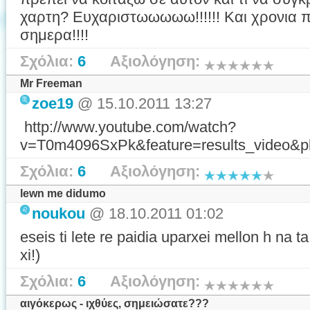
χαρτη? Ευχαριστωωωωω!!!!!! Και χρονια 
σημερα!!!!
Σχόλια:
6
Αξιολόγηση:
Mr Freeman
zoe19
@ 15.10.2011 13:27
http://www.youtube.com/watch?
v=T0m4096SxPk&feature=results_video&
Σχόλια:
6
Αξιολόγηση:
lewn me didumo
noukou
@ 18.10.2011 01:02
eseis ti lete re paidia uparxei mellon h na 
xi!)
Σχόλια:
6
Αξιολόγηση:
αιγόκερως - ιχθύες, σημειώσατε???