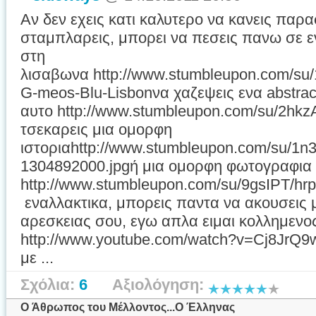
Αν δεν εχεις κατι καλυτερο να κανεις πα
σταμπλαρεις, μπορει να πεσεις πανω σε ε
στη
λισαβωνα http://www.stumbleupon.com/su
G-meos-Blu-Lisbonνα χαζεψεις ενα abstrac
αυτο http://www.stumbleupon.com/su/2hkzA
τσεκαρεις μια ομορφη
ιστοριαhttp://www.stumbleupon.com/su/1n3At
1304892000.jpgή μια ομορφη φωτογραφια
http://www.stumbleupon.com/su/9gsIPT/hrp
εναλλακτικα, μπορεις παντα να ακουσεις μ
αρεσκειας σου, εγω απλα ειμαι κολλημενο
http://www.youtube.com/watch?v=Cj8JrQ9w
με ...
Σχόλια:
6
Αξιολόγηση:
O Άθρωπος του Μέλλοντος...O Έλληνας