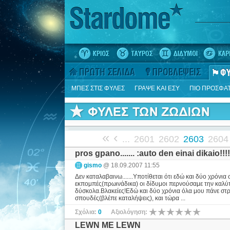
ΜΠΕΣ ΣΤΙΣ ΦΥΛΕΣ
ΓΡΑΨΕ ΚΑΙ ΕΣΥ
ΠΙΟ ΠΡΟΣΦΑ
«
‹
...
2601
2602
2603
2604
pros gpano....... :auto den einai dikaio!!!!
gismo
@ 18.09.2007 11:55
Δεν καταλαβαινω.......Υποτίθεται ότι εδώ και δύο χρό
εκπομπές(πρωινάδικα) οι δίδυμοι περνούσαμε την καλύτε
δύσκολα.Βλακείες!Εδώ και δύο χρόνια όλα μου πάνε στραβ
σπουδές(βλέπε καταλήψεις), και τώρα ...
Σχόλια:
0
Αξιολόγηση:
LEWN ME LEWN