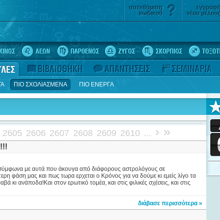
ΤΑ
ΠΙΟ ΣΧΟΛΙΑΣΜΕΝΑ
ΠΙΟ ΕΝΕΡΓΑ
›
»
2605
2606
2607
2608
2609
2610
...
!!!
νια σύμφωνα με αυτά που άκουγα από διάφορους αστρολόγους σε
ρη φάση μας και πως τωρα ερχεται ο Κρόνος για να δούμε κι εμείς λίγο τα
ά κι ανάποδα!Και στον ερωτικό τομέα, και στις φιλικές σχέσεις, και στις
διάβασε περισσότερα »