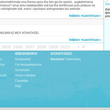
stromathhmata ena thema opou tha leei gia tis opseis.. sugkekrimena
Sta
unodous? einai polu katatopistiko esti kai tha bohthouse polu pisteuw na
ekshghsete kati, eseis i upoloipoi astrognwstes tou website...
Διό
ψόφ
διάβασε περισσότερα »
μπε
9/1969 ΑΣ ΜΟΥ ΑΠΑΝΤΗΣΕΙ.
διάβασε περισσότερα »
›
»
2605
2606
2607
2608
2609
2610
...
ΒΙΒΛΙΟΘΗΚΗ
ΑΠΑΝΤΗΣΕΙΣ
τα
Εισαγωγικά
Stardome*
απαντήσεις
μένα
Για προχωρημένους
Συναστρίες
ι εσύ
Άστρο-Lifestyle
Γλωσσάρι
FAQ