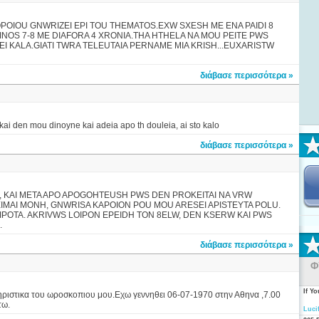
POIOU GNWRIZEI EPI TOU THEMATOS.EXW SXESH ME ENA PAIDI 8
NOS 7-8 ME DIAFORA 4 XRONIA.THA HTHELA NA MOU PEITE PWS
I KALA.GIATI TWRA TELEUTAIA PERNAME MIA KRISH...EUXARISTW
διάβασε περισσότερα »
 kai den mou dinoyne kai adeia apo th douleia, ai sto kalo
διάβασε περισσότερα »
I, KAI META APO APOGOHTEUSH PWS DEN PROKEITAI NA VRW
IMAI MONH, GNWRISA KAPOION POU MOU ARESEI APISTEYTA POLU.
 TIPOTA. AKRIVWS LOIPON EPEIDH TON 8ELW, DEN KSERW KAI PWS
.
διάβασε περισσότερα »
Φ
If Y
ηριστικα του ωροσκοπιου μου.Εχω γεννηθει 06-07-1970 στην Αθηνα ,7.00
τω.
Luci