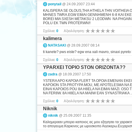
ponytail
@ 24.09.2007 23:44
KALISPERA SE OLOUS,THA HTHELA THN VOITHEIA O
MHNES TWRA.EGW EIMAI GENNHMENH 6-8 KAI EKEI
BOREI MIA SXESH METAKSU 2 LEODWN NA PHGAINE
POLU EK TWN PROTERWN!!
Σχόλια:
0
Αξιολόγηση:
kalimera
NATASAKI
@ 28.09.2007 08:14
ti kanete? pws eiste? egw ena xali mavro, sinaxi pyreto
Σχόλια:
0
Αξιολόγηση:
YPARXEI TOPIO STON ORIZONTA??
zadra
@ 18.09.2007 17:50
YSTERA APO KAPOIA FLERT TA OPOIA EMENAN EKE
KAPOION STA PROTYPA MOU, ME APOTELESMA NA E
EINAI KAPOIOS POU 8A H8ELA NA EIMAI MAZI. OSO
NA FER8W. 8A H8ELA NA MA8W EAN SYNASTRIAKA ..
Σχόλια:
0
Αξιολόγηση:
Niknik
niknik
@ 25.09.2007 11:35
Καλημερααν μπορει καποιος ας μου εξηγησει τα χαρακτ
το απογευμα.Καρκινος με ωροσκοπο Αιγοκερω.Ευχαρισ