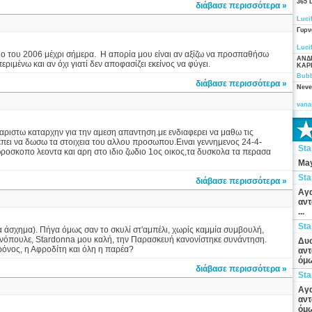
365 
διάβασε περισσότερα »
Luci
Γυρν
Luci
ριο του 2006 μέχρι σήμερα. Η απορία μου είναι αν αξίζω να προσπαθήσω
ΑΝΔ
ιμένω και αν όχι γιατί δεν αποφασίζει εκείνος να φύγει.
ΚΑΡ
Bubb
διάβασε περισσότερα »
Neve
vana
αριστω καταρχην για την αμεση απαντηση.με ενδιαφερει να μαθω τις
επει να δωσω τα στοιχεια του αλλου προσωπου.Ειναι γεννημενος 24-4-
St
ωροσκοπο λεοντα και αρη στο ιδιο ζωδιο 1ος οικος,τα δυσκολα τα περασα
May
St
διάβασε περισσότερα »
Αγα
αντ
...
St
ρα άσχημα). Πήγα όμως σαν το σκυλί στ'αμπέλι, χωρίς καμμία συμβουλή,
 Πανόπουλε, Stardonna μου καλή, την Παρασκευή κανονίστηκε συνάντηση.
Δυσ
Κρόνος, η Αφροδίτη και όλη η παρέα?
αντ
όμω
διάβασε περισσότερα »
St
Αγα
αντ
όμω