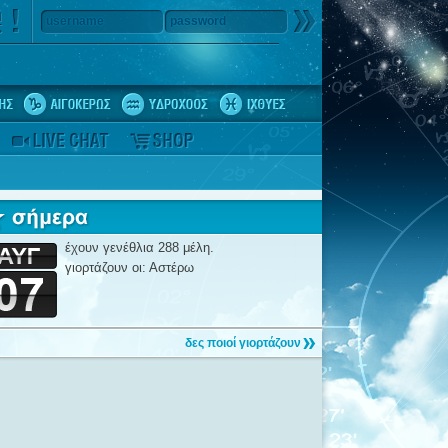
username
password
έχουν γενέθλια 288 μέλη.
γιορτάζουν οι: Αστέρω
δες ποιοί γιορτάζουν