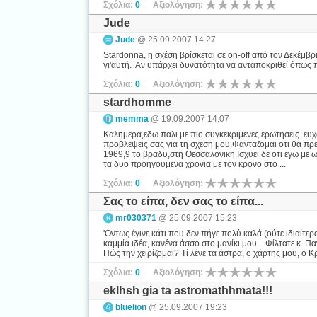
Σχόλια:
0
Αξιολόγηση:
Jude
Jude
@ 25.09.2007 14:27
Stardonna, η σχέση βρίσκεται σε on-off από τον Δεκέμβ
γι'αυτή. Αν υπάρχει δυνατότητα να ανταποκριθεί όπως περ
Σχόλια:
0
Αξιολόγηση:
stardhomme
memma
@ 19.09.2007 14:07
Καλημερα,εδω παλι με πιο συγκεκριμενες ερωτησεις..ευχ
προβλεψεις σας για τη σχεση μου.Φανταζομαι οτι θα πρ
1969,9 το βραδυ,στη Θεσσαλονικη.Ισχυει δε οτι εγω με 
τα δυο προηγουμενα χρονια με τον κρονο στο ...
Σχόλια:
0
Αξιολόγηση:
Σας το είπα, δεν σας το είπα...
mr030371
@ 25.09.2007 15:23
'Οντως έγινε κάτι που δεν πήγε πολύ καλά (ούτε ιδιαίτε
καμμία ιδέα, κανένα άσσο στο μανίκι μου... Φίλτατε κ.
Πώς την χειρίζομαι? Τί λένε τα άστρα, ο χάρτης μου, ο 
Σχόλια:
0
Αξιολόγηση:
eklhsh gia ta astromathhmata!!!
bluelion
@ 25.09.2007 19:23