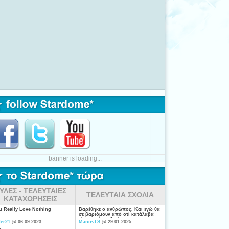
banner is loading...
ΥΛΕΣ - ΤΕΛΕΥΤΑΙΕΣ
ΤΕΛΕΥΤΑΙΑ ΣΧΟΛΙΑ
ΚΑΤΑΧΩΡΗΣΕΙΣ
ou Really Love Nothing
Βαρέθηκε ο ανθρώπος. Και εγώ θα
σε βαριόμουν από οτί κατάλαβα
είσαι από τις ξενέρωτες που
fer21
@ 06.09.2023
ManosTS
@ 29.01.2025
ψάχνουν απλά για "σύζυγο". Η