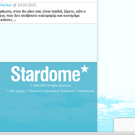
rhicker
@ 10.03.2015
ρθωση, στον 8ο οίκο σας είναι παιδιά, ξέρετε, κάτι ο
ος που δεν ανάβουνε καλοριφέρ και κυνηγάμε
κάτσες ...
© 2006-2025 All rights Reserved
* Όροι χρήσης
|
* Προστασία προσωπικών δεδομένων
|
* Επικοινωνία