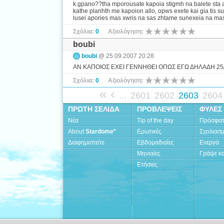
k.gpano??tha mporousate kapoia stigmh na balete sta a
kathe planhth me kapoion allo, opws exete kai gia tis s
lusei apories mas xwris na sas zhtame sunexeia na mas 
Σχόλια:
0
Αξιολόγηση:
boubi
boubi
@ 25.09.2007 20:28
ΑΝ ΚΑΠΟΙΟΣ ΕΧΕΙ ΓΕΝΝΗΘΕΙ ΟΠΩΣ ΕΓΩ ΔΗΛΑΔΗ 25/
Σχόλια:
0
Αξιολόγηση:
«
‹
...
2601
2602
2603
2604
ΠΡΩΤΗ ΣΕΛΙΔΑ
ΠΡΟΒΛΕΨΕΙΣ
ΦΥΛΕΣ
Νέα
Tip of the day
Πρόσφα
About
Stardome*
Ερωτικές
Σχολιασ
Διαφημιστείτε
Εβδομαδιαίες
Ενεργά
Μηνιαίες
Γράψε κα
Ετήσιες