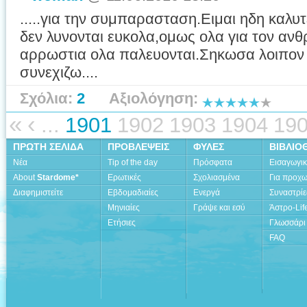
.....για την συμπαρασταση.Ειμαι ηδη καλυ
δεν λυνονται ευκολα,ομως ολα για τον αν
αρρωστια ολα παλευονται.Σηκωσα λοιπον 
συνεχιζω....
Σχόλια:
2
Αξιολόγηση:
«
‹
...
1901
1902
1903
1904
19
ΠΡΩΤΗ ΣΕΛΙΔΑ
ΠΡΟΒΛΕΨΕΙΣ
ΦΥΛΕΣ
ΒΙΒΛΙΟ
Νέα
Tip of the day
Πρόσφατα
Εισαγωγι
About
Stardome*
Ερωτικές
Σχολιασμένα
Για προχ
Διαφημιστείτε
Εβδομαδιαίες
Ενεργά
Συναστρίε
Μηνιαίες
Γράψε και εσύ
Άστρο-Lif
Ετήσιες
Γλωσσάρι
FAQ