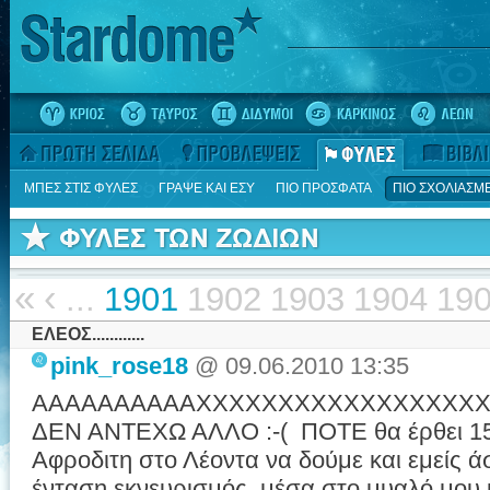
ΜΠΕΣ ΣΤΙΣ ΦΥΛΕΣ
ΓΡΑΨΕ ΚΑΙ ΕΣΥ
ΠΙΟ ΠΡΟΣΦΑΤΑ
ΠΙΟ ΣΧΟΛΙΑΣΜ
«
‹
...
1901
1902
1903
1904
19
ΕΛΕΟΣ............
pink_rose18
@ 09.06.2010 13:35
AAAAAAAAAAXXXXXXXXXXXXXXXXXXXXXXX..........
ΔΕΝ ΑΝΤΕΧΩ ΑΛΛΟ :-( ΠΟΤΕ θα έρθει 15/
Αφροδιτη στο Λέοντα να δούμε και εμείς
ένταση εκνευρισμός μέσα στο μυαλό μο