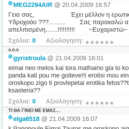
MEG2294AIR
@ 20.04.2009 16:57
Γεια σας, Έχει μέλλον η ερωτική 
Υδροχοόο ???.......... Σας παρακαλώ απα
απελπισμένη.......!!!!!!!!!! ~Ευχαριστώ~
Σχόλια:
0
Αξιολόγηση:
s.o.s
gyristroula
@ 21.04.2009 16:01
eimai neo melos kai tora mathaino gia to ko
panda kati pou me goiteve!!i erotisi mou ein
oroskopo zigo ti provlepetai erotika fetos??
ksasteria??
Σχόλια:
0
Αξιολόγηση:
ΤΙ ΘΑ ΓΙΝΕΙ ΜΕ ΕΜΑΣ....
elga6518
@ 21.04.2009 16:07
k.Panopoule Eimai Tauros me oroskopo aigo