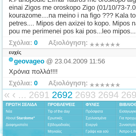
einai Zigos me oroskopo Zigo (01/10/73-7.00
kourazome....na meino i na figo ??? Kala to o
petres.... Mipos den axizei to kopo. Mipos n
pou me perimenei pos kai pos...leo mipos...
Σχόλια:
0
Αξιολόγηση:
ευχές
geovageo
@ 23.04.2009 11:56
Χρόνια πολλά!!!!
Σχόλια:
0
Αξιολόγηση:
«
‹
...
2691
2692
2693
2694
26
ΠΡΩΤΗ ΣΕΛΙΔΑ
ΠΡΟΒΛΕΨΕΙΣ
ΦΥΛΕΣ
ΒΙΒΛΙΟ
Νέα
Tip of the day
Πρόσφατα
Εισαγωγι
About
Stardome*
Ερωτικές
Σχολιασμένα
Για προχ
Διαφημιστείτε
Εβδομαδιαίες
Ενεργά
Συναστρίε
Μηνιαίες
Γράψε και εσύ
Άστρο-Lif