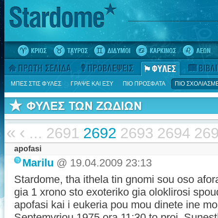
ΜΠΕΣ ΣΤΙΣ ΦΥΛΕΣ
ΓΡΑΨΕ ΚΑΙ ΕΣΥ
ΠΙΟ ΠΡΟΣΦΑΤΑ
ΠΙΟ ΣΧΟΛΙΑΣΜ
«
‹
...
2691
2692
2693
2694
26
apofasi
Marilu
@ 19.04.2009 23:13
Stardome, tha ithela tin gnomi sou oso afor
gia 1 xrono sto exoteriko gia oloklirosi spo
apofasi kai i eukeria pou mou dinete ine m
Septemvriou 1975 ora 11:30 to proi. Sunes