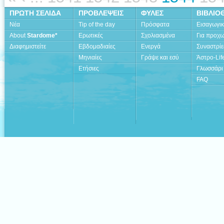
ΠΡΩΤΗ ΣΕΛΙΔΑ
ΠΡΟΒΛΕΨΕΙΣ
ΦΥΛΕΣ
ΒΙΒΛΙΟ
Νέα
Tip of the day
Πρόσφατα
Εισαγωγι
About
Stardome*
Ερωτικές
Σχολιασμένα
Για προχ
Διαφημιστείτε
Εβδομαδιαίες
Ενεργά
Συναστρίε
Μηνιαίες
Γράψε και εσύ
Άστρο-Lif
Ετήσιες
Γλωσσάρι
FAQ