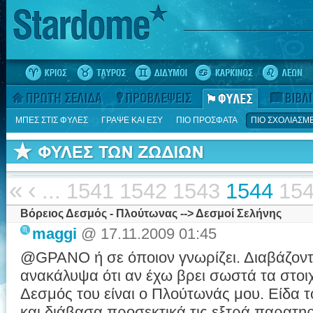
ΜΠΕΣ ΣΤΙΣ ΦΥΛΕΣ
ΓΡΑΨΕ ΚΑΙ ΕΣΥ
ΠΙΟ ΠΡΟΣΦΑΤΑ
ΠΙΟ ΣΧΟΛΙΑΣΜ
«
‹
...
1541
1542
1543
1544
15
Βόρειος Δεσμός - Πλούτωνας --> Δεσμοί Σελήνης
maggi
@ 17.11.2009 01:45
@GPANO ή σε όποιον γνωρίζει. Διαβάζον
ανακάλυψα ότι αν έχω βρει σωστά τα στοι
Δεσμός του είναι ο Πλούτωνάς μου. Είδα 
και διάβασα προσεκτικά τις εξτρά παρατηρή