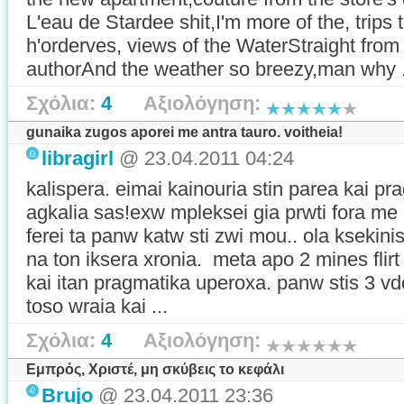
L'eau de Stardee shit,I'm more of the, trips 
h'orderves, views of the WaterStraight from 
authorAnd the weather so breezy,man why .
Σχόλια:
4
Αξιολόγηση:
gunaika zugos aporei me antra tauro. voitheia!
libragirl
@ 23.04.2011 04:24
kalispera. eimai kainouria stin parea kai pr
agkalia sas!exw mpleksei gia prwti fora me
ferei ta panw katw sti zwi mou.. ola ksekini
na ton iksera xronia. meta apo 2 mines flirt 
kai itan pragmatika uperoxa. panw stis 3
toso wraia kai ...
Σχόλια:
4
Αξιολόγηση:
Εμπρός, Χριστέ, μη σκύβεις το κεφάλι
Brujo
@ 23.04.2011 23:36