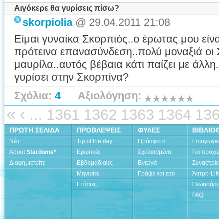
Αιγόκερε θα γυρίσεις πίσω?
skorpiolia
@ 29.04.2011 21:08
Είμαι γυναίκα Σκορπιός..ο έρωτας μου είν
πρότεινα επανασύνδεση..πολύ μοναξιά οι 
μαυρίλα..αυτός βέβαια κάτι παίζει με άλλη
γυρίσει στην Σκορπίνα?
Σχόλια:
4
Αξιολόγηση:
«
‹
...
1361
1362
1363
1364
13
ΠΡΩΤΗ ΣΕΛΙΔΑ
ΠΡΟΒΛΕΨΕΙΣ
ΦΥΛΕΣ
ΒΙΒΛΙΟ
Νέα
Tip of the day
Πρόσφατα
Εισαγωγι
About
Stardome*
Ερωτικές
Σχολιασμένα
Για προχ
Διαφημιστείτε
Εβδομαδιαίες
Ενεργά
Συναστρίε
Μηνιαίες
Γράψε και εσύ
Άστρο-Lif
Ετήσιες
Γλωσσάρι
FAQ