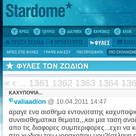
ΜΠΕΣ ΣΤΙΣ ΦΥΛΕΣ
ΓΡΑΨΕ ΚΑΙ ΕΣΥ
ΠΙΟ ΠΡΟΣΦΑΤΑ
ΠΙΟ ΣΧΟΛΙΑΣΜ
«
‹
...
1361
1362
1363
1364
13
ΚΑΧΥΠΟΨΙΑ...
valiaadion
@ 10.04.2011 14:47
αραγε ενα αισθημα εντονοτατης καχυποψιας
συναισθηματικα θεματα,,,και μια ταση ανα
απο τις διαφορες συμπεριφορες...εχει να 
στο χωδιον του ωροσκοπου μου?(σεληνη σ