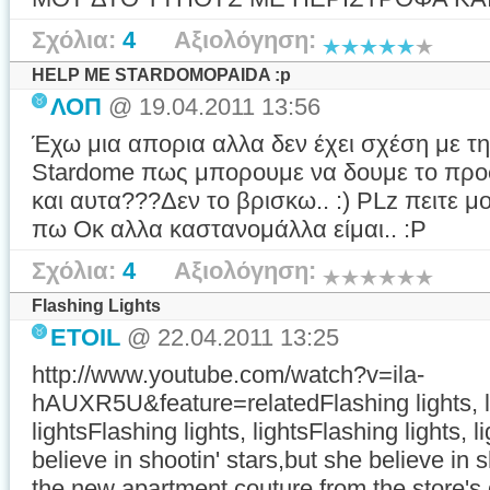
Σχόλια:
4
Αξιολόγηση:
HELP ME STARDOMOPAIDA :p
ΛΟΠ
@ 19.04.2011 13:56
Έχω μια απορια αλλα δεν έχει σχέση με τη
Stardome πως μπορουμε να δουμε το προφ
και αυτα???Δεν το βρισκω.. :) PLz πειτε μ
πω Οκ αλλα καστανομάλλα είμαι.. :P
Σχόλια:
4
Αξιολόγηση:
Flashing Lights
ETOIL
@ 22.04.2011 13:25
http://www.youtube.com/watch?v=ila-
hAUXR5U&feature=relatedFlashing lights, li
lightsFlashing lights, lightsFlashing lights,
believe in shootin' stars,but she believe in
the new apartment,couture from the store's