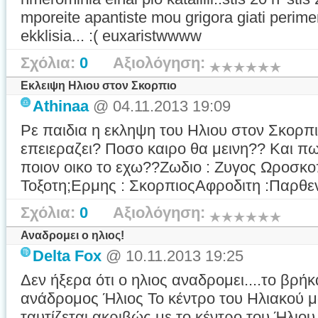
mporeite apantiste mou grigora giati perime
ekklisia... :( euxaristwwww
Σχόλια:
0
Αξιολόγηση:
Εκλειψη Ηλιου στον Σκορπιο
Athinaa
@ 04.11.2013 19:09
Ρε παιδια η εκληψη του Ηλιου στον Σκορπ
επειεραζει? Ποσο καιρο θα μεινη?? Και 
ποιον οικο το εχω??Ζωδιο : Ζυγος Ωροσκο
Τοξοτη;Ερμης : ΣκορπιοςΑφροδιτη :Παρθ
Σχόλια:
0
Αξιολόγηση:
Αναδρομει ο ηλιος!
Delta Fox
@ 10.11.2013 19:25
Δεν ήξερα ότι ο ηλιος αναδρομει....το βρήκ
ανάδρομος Ήλιος Το κέντρο του Ηλιακού 
ταυτίζεται ακριβώς με το κέντρο του Ήλιο