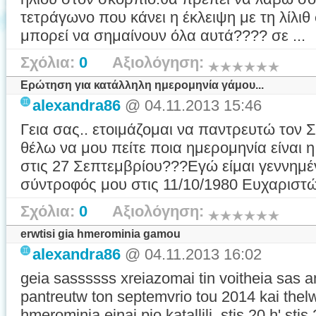
τετράγωνο που κάνει η έκλειψη με τη λίλιθ
μπορεί να σημαίνουν όλα αυτά???? σε ...
Σχόλια:
0
Αξιολόγηση:
Ερώτηση για κατάλληλη ημερομηνία γάμου...
alexandra86
@ 04.11.2013 15:46
Γεια σας.. ετοιμάζομαι να παντρευτώ τον 
θέλω να μου πείτε ποια ημερομηνία είναι η
στις 27 Σεπτεμβρίου???Εγώ είμαι γεννημέν
σύντροφός μου στις 11/10/1980 Ευχαρισ
Σχόλια:
0
Αξιολόγηση:
erwtisi gia hmerominia gamou
alexandra86
@ 04.11.2013 16:02
geia sassssss xreiazomai tin voitheia sas
pantreutw ton septemvrio tou 2014 kai thel
hmerominia einai pio katallili..stis 20 h' s