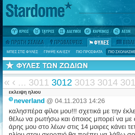
ΜΠΕΣ ΣΤΙΣ ΦΥΛΕΣ
ΓΡΑΨΕ ΚΑΙ ΕΣΥ
ΠΙΟ ΠΡΟΣΦΑΤΑ
ΠΙΟ ΣΧΟΛΙΑΣΜ
«
‹
...
3011
3012
3013
3014
30
εκλειψη ηλιου
neverland
@ 04.11.2013 14:26
καλησπέρα φίλοι μου!!! σχετικά με την έκλ
θέλω να ρωτήσω και όποιος μπορεί να με 
άρης μου στο λέων στις 14 μοιρες κάνει τ
ηλίου στον σκορπιό.θα πρέπει να λάβω σο