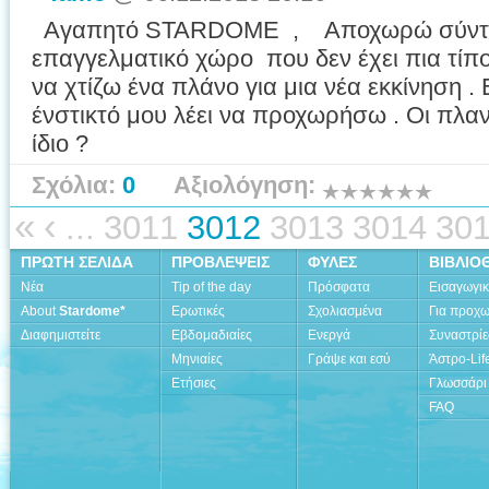
Αγαπητό STARDOME , Aποχωρώ σύντομα
επαγγελματικό χώρο που δεν έχει πια τίπο
να χτίζω ένα πλάνο για μια νέα εκκίνηση . Ε
ένστικτό μου λέει να προχωρήσω . Οι πλαν
ίδιο ?
Σχόλια:
0
Αξιολόγηση:
«
‹
...
3011
3012
3013
3014
30
ΠΡΩΤΗ ΣΕΛΙΔΑ
ΠΡΟΒΛΕΨΕΙΣ
ΦΥΛΕΣ
ΒΙΒΛΙΟ
Νέα
Tip of the day
Πρόσφατα
Εισαγωγι
About
Stardome*
Ερωτικές
Σχολιασμένα
Για προχ
Διαφημιστείτε
Εβδομαδιαίες
Ενεργά
Συναστρίε
Μηνιαίες
Γράψε και εσύ
Άστρο-Lif
Ετήσιες
Γλωσσάρι
FAQ